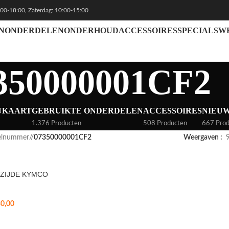
:00-18:00, Zaterdag: 10:00-15:00
N
ONDERDELEN
ONDERHOUD
ACCESSOIRES
SPECIALS
W
350000001CF2
UKAART
GEBRUIKTE ONDERDELEN
ACCESSOIRES
NIEU
1.376 Producten
508 Producten
667 Prod
kelnummer
/
07350000001CF2
Weergaven
NZIJDE KYMCO
0,00