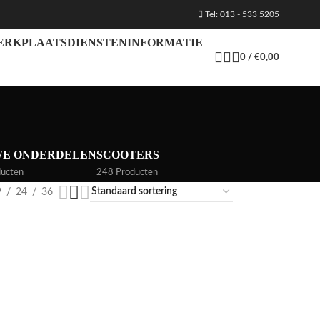
Tel: 013 - 533 5205
ERKPLAATS
DIENSTEN
INFORMATIE
0
/
€
0,00
WE ONDERDELEN
SCOOTERS
ucten
248 Producten
9
24
36