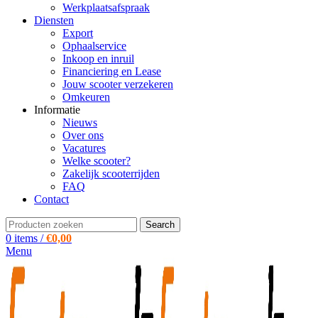
Werkplaatsafspraak
Diensten
Export
Ophaalservice
Inkoop en inruil
Financiering en Lease
Jouw scooter verzekeren
Omkeuren
Informatie
Nieuws
Over ons
Vacatures
Welke scooter?
Zakelijk scooterrijden
FAQ
Contact
Search
0
items
/
€
0,00
Menu