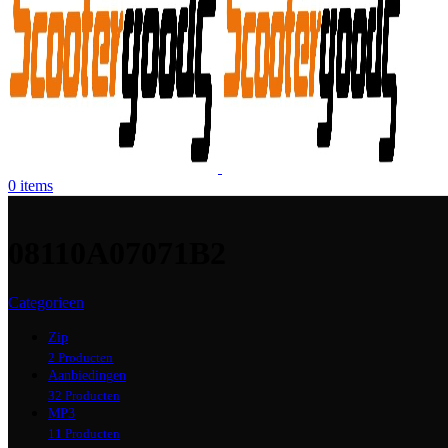
0
items
08110A07071B2
Categorieen
Zip
2 Producten
Aanbiedingen
32 Producten
MP3
11 Producten