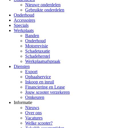
Nieuwe onderdelen
Gebruikte onderdelen
Onderhoud
Accessoires
Specials
Werkplaats
Banden
Onderhoud
Motorrevisie
Schadetaxatie
Schadeherstel
Werkplaatsafspraak
Diensten
Export
Ophaalservice
Inkoop en inruil
Financiering en Lease
Jouw scooter verzekeren
Omkeuren
Informatie
Nieuws
Over ons
Vacatures
Welke scooter?