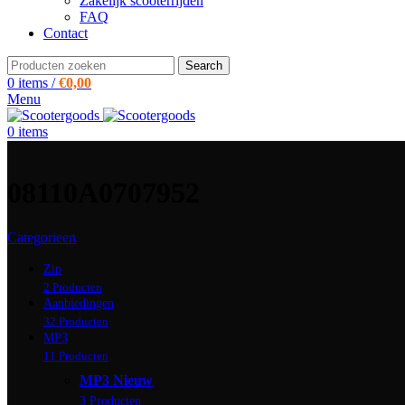
Zakelijk scooterrijden
FAQ
Contact
Search
0
items
/
€
0,00
Menu
0
items
08110A0707952
Categorieen
Zip
2 Producten
Aanbiedingen
32 Producten
MP3
11 Producten
MP3 Nieuw
3 Producten