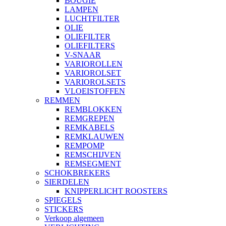
BOUGIE
LAMPEN
LUCHTFILTER
OLIE
OLIEFILTER
OLIEFILTERS
V-SNAAR
VARIOROLLEN
VARIOROLSET
VARIOROLSETS
VLOEISTOFFEN
REMMEN
REMBLOKKEN
REMGREPEN
REMKABELS
REMKLAUWEN
REMPOMP
REMSCHIJVEN
REMSEGMENT
SCHOKBREKERS
SIERDELEN
KNIPPERLICHT ROOSTERS
SPIEGELS
STICKERS
Verkoop algemeen