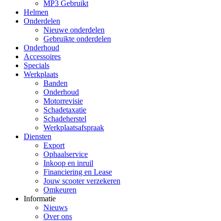
MP3 Gebruikt
Helmen
Onderdelen
Nieuwe onderdelen
Gebruikte onderdelen
Onderhoud
Accessoires
Specials
Werkplaats
Banden
Onderhoud
Motorrevisie
Schadetaxatie
Schadeherstel
Werkplaatsafspraak
Diensten
Export
Ophaalservice
Inkoop en inruil
Financiering en Lease
Jouw scooter verzekeren
Omkeuren
Informatie
Nieuws
Over ons