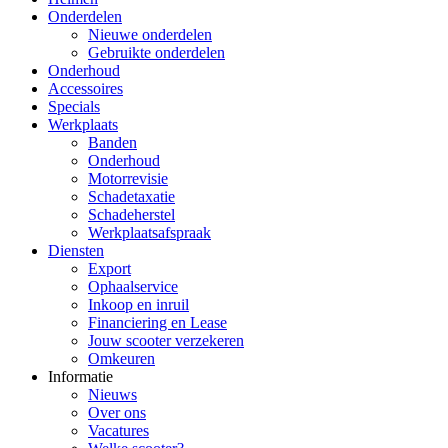
Onderdelen
Nieuwe onderdelen
Gebruikte onderdelen
Onderhoud
Accessoires
Specials
Werkplaats
Banden
Onderhoud
Motorrevisie
Schadetaxatie
Schadeherstel
Werkplaatsafspraak
Diensten
Export
Ophaalservice
Inkoop en inruil
Financiering en Lease
Jouw scooter verzekeren
Omkeuren
Informatie
Nieuws
Over ons
Vacatures