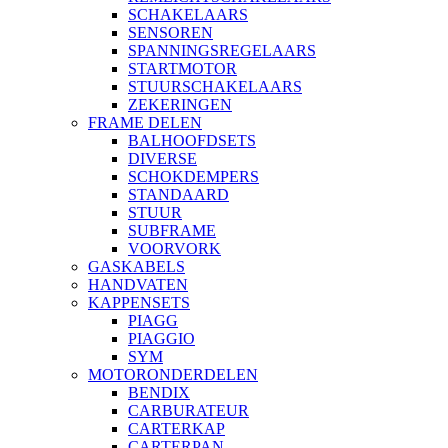
SCHAKELAARS
SENSOREN
SPANNINGSREGELAARS
STARTMOTOR
STUURSCHAKELAARS
ZEKERINGEN
FRAME DELEN
BALHOOFDSETS
DIVERSE
SCHOKDEMPERS
STANDAARD
STUUR
SUBFRAME
VOORVORK
GASKABELS
HANDVATEN
KAPPENSETS
PIAGG
PIAGGIO
SYM
MOTORONDERDELEN
BENDIX
CARBURATEUR
CARTERKAP
CARTERPAN