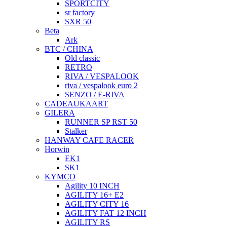
SPORTCITY
sr factory
SXR 50
Beta
Ark
BTC / CHINA
Old classic
RETRO
RIVA / VESPALOOK
riva / vespalook euro 2
SENZO / E-RIVA
CADEAUKAART
GILERA
RUNNER SP RST 50
Stalker
HANWAY CAFE RACER
Horwin
EK1
SK1
KYMCO
Agility 10 INCH
AGILITY 16+ E2
AGILITY CITY 16
AGILITY FAT 12 INCH
AGILITY RS