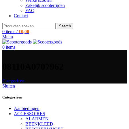
Welke scooter?
Zakelijk scooterrijden
FAQ
Contact
Search
0
items
/
€
0,00
Menu
0
items
08110A0707962
Categorieen
Sluiten
Categorieen
Aanbiedingen
ACCESSOIRES
ALARMEN
BEENKLEED