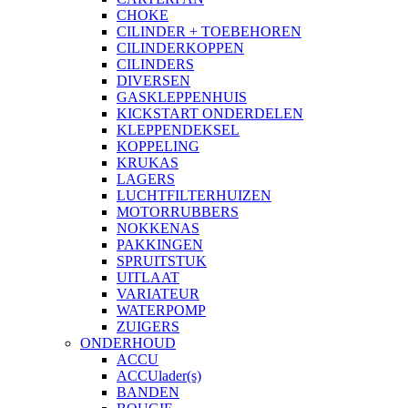
CHOKE
CILINDER + TOEBEHOREN
CILINDERKOPPEN
CILINDERS
DIVERSEN
GASKLEPPENHUIS
KICKSTART ONDERDELEN
KLEPPENDEKSEL
KOPPELING
KRUKAS
LAGERS
LUCHTFILTERHUIZEN
MOTORRUBBERS
NOKKENAS
PAKKINGEN
SPRUITSTUK
UITLAAT
VARIATEUR
WATERPOMP
ZUIGERS
ONDERHOUD
ACCU
ACCUlader(s)
BANDEN