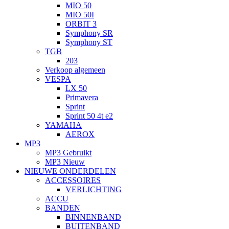
MIO 50
MIO 50I
ORBIT 3
Symphony SR
Symphony ST
TGB
203
Verkoop algemeen
VESPA
LX 50
Primavera
Sprint
Sprint 50 4t e2
YAMAHA
AEROX
MP3
MP3 Gebruikt
MP3 Nieuw
NIEUWE ONDERDELEN
ACCESSOIRES
VERLICHTING
ACCU
BANDEN
BINNENBAND
BUITENBAND