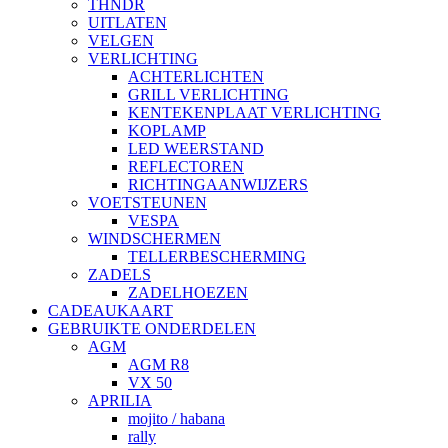
THNDR
UITLATEN
VELGEN
VERLICHTING
ACHTERLICHTEN
GRILL VERLICHTING
KENTEKENPLAAT VERLICHTING
KOPLAMP
LED WEERSTAND
REFLECTOREN
RICHTINGAANWIJZERS
VOETSTEUNEN
VESPA
WINDSCHERMEN
TELLERBESCHERMING
ZADELS
ZADELHOEZEN
CADEAUKAART
GEBRUIKTE ONDERDELEN
AGM
AGM R8
VX 50
APRILIA
mojito / habana
rally