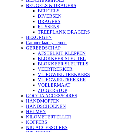
BESCHERMHOES
BEUGELS & DRAGERS
BEUGELS
DIVERSEN
DRAGERS
KUSSENS
TREEPLANK DRAGERS
BEZORGEN
Camper laadsystemen
GEREEDSCHAP
AFSTELKIT KLEPPEN
BLOKKEER SLEUTEL
BLOKKEER SLEUTELS
VEERTREKKER
VLIEGWIEL TREKKERS
VLIEGWIELTREKKER
VOELERMAAT
ZUIGERSTOP
GOCCIA ACCESSOIRES
HANDMOFFEN
HANDSCHOENEN
HELMEN
KILOMETERTELLER
KOFFERS
NIU ACCESSOIRES