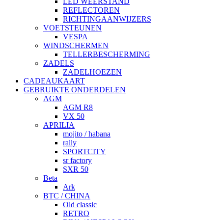
LED WEERSTAND
REFLECTOREN
RICHTINGAANWIJZERS
VOETSTEUNEN
VESPA
WINDSCHERMEN
TELLERBESCHERMING
ZADELS
ZADELHOEZEN
CADEAUKAART
GEBRUIKTE ONDERDELEN
AGM
AGM R8
VX 50
APRILIA
mojito / habana
rally
SPORTCITY
sr factory
SXR 50
Beta
Ark
BTC / CHINA
Old classic
RETRO