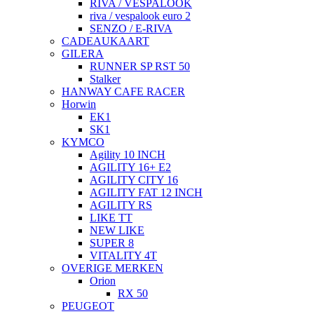
RIVA / VESPALOOK
riva / vespalook euro 2
SENZO / E-RIVA
CADEAUKAART
GILERA
RUNNER SP RST 50
Stalker
HANWAY CAFE RACER
Horwin
EK1
SK1
KYMCO
Agility 10 INCH
AGILITY 16+ E2
AGILITY CITY 16
AGILITY FAT 12 INCH
AGILITY RS
LIKE TT
NEW LIKE
SUPER 8
VITALITY 4T
OVERIGE MERKEN
Orion
RX 50
PEUGEOT