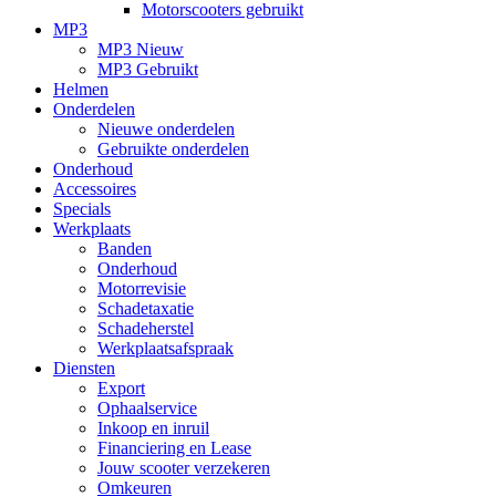
Motorscooters gebruikt
MP3
MP3 Nieuw
MP3 Gebruikt
Helmen
Onderdelen
Nieuwe onderdelen
Gebruikte onderdelen
Onderhoud
Accessoires
Specials
Werkplaats
Banden
Onderhoud
Motorrevisie
Schadetaxatie
Schadeherstel
Werkplaatsafspraak
Diensten
Export
Ophaalservice
Inkoop en inruil
Financiering en Lease
Jouw scooter verzekeren
Omkeuren