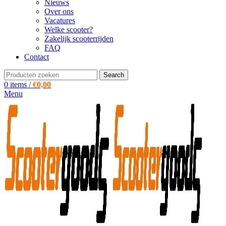
Nieuws
Over ons
Vacatures
Welke scooter?
Zakelijk scooterrijden
FAQ
Contact
Search
0
items
/
€
0,00
Menu