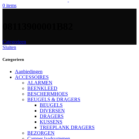
0
items
08113900001B82
Categorieen
Sluiten
Categorieen
Aanbiedingen
ACCESSOIRES
ALARMEN
BEENKLEED
BESCHERMHOES
BEUGELS & DRAGERS
BEUGELS
DIVERSEN
DRAGERS
KUSSENS
TREEPLANK DRAGERS
BEZORGEN
Camper laadsystemen