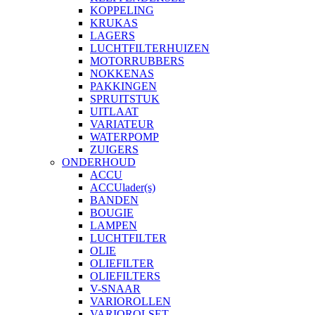
KOPPELING
KRUKAS
LAGERS
LUCHTFILTERHUIZEN
MOTORRUBBERS
NOKKENAS
PAKKINGEN
SPRUITSTUK
UITLAAT
VARIATEUR
WATERPOMP
ZUIGERS
ONDERHOUD
ACCU
ACCUlader(s)
BANDEN
BOUGIE
LAMPEN
LUCHTFILTER
OLIE
OLIEFILTER
OLIEFILTERS
V-SNAAR
VARIOROLLEN
VARIOROLSET