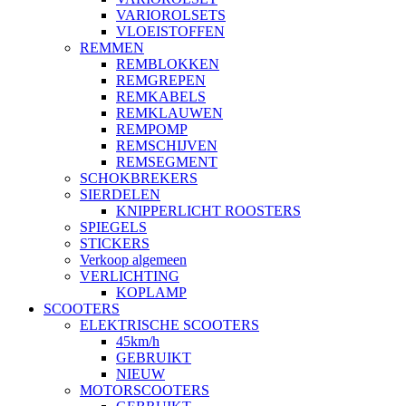
VARIOROLSETS
VLOEISTOFFEN
REMMEN
REMBLOKKEN
REMGREPEN
REMKABELS
REMKLAUWEN
REMPOMP
REMSCHIJVEN
REMSEGMENT
SCHOKBREKERS
SIERDELEN
KNIPPERLICHT ROOSTERS
SPIEGELS
STICKERS
Verkoop algemeen
VERLICHTING
KOPLAMP
SCOOTERS
ELEKTRISCHE SCOOTERS
45km/h
GEBRUIKT
NIEUW
MOTORSCOOTERS