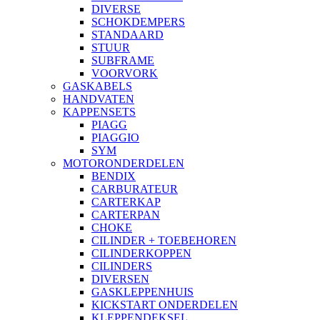
DIVERSE
SCHOKDEMPERS
STANDAARD
STUUR
SUBFRAME
VOORVORK
GASKABELS
HANDVATEN
KAPPENSETS
PIAGG
PIAGGIO
SYM
MOTORONDERDELEN
BENDIX
CARBURATEUR
CARTERKAP
CARTERPAN
CHOKE
CILINDER + TOEBEHOREN
CILINDERKOPPEN
CILINDERS
DIVERSEN
GASKLEPPENHUIS
KICKSTART ONDERDELEN
KLEPPENDEKSEL