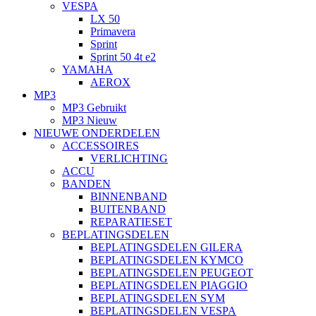
VESPA
LX 50
Primavera
Sprint
Sprint 50 4t e2
YAMAHA
AEROX
MP3
MP3 Gebruikt
MP3 Nieuw
NIEUWE ONDERDELEN
ACCESSOIRES
VERLICHTING
ACCU
BANDEN
BINNENBAND
BUITENBAND
REPARATIESET
BEPLATINGSDELEN
BEPLATINGSDELEN GILERA
BEPLATINGSDELEN KYMCO
BEPLATINGSDELEN PEUGEOT
BEPLATINGSDELEN PIAGGIO
BEPLATINGSDELEN SYM
BEPLATINGSDELEN VESPA