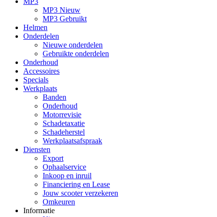
MP3
MP3 Nieuw
MP3 Gebruikt
Helmen
Onderdelen
Nieuwe onderdelen
Gebruikte onderdelen
Onderhoud
Accessoires
Specials
Werkplaats
Banden
Onderhoud
Motorrevisie
Schadetaxatie
Schadeherstel
Werkplaatsafspraak
Diensten
Export
Ophaalservice
Inkoop en inruil
Financiering en Lease
Jouw scooter verzekeren
Omkeuren
Informatie