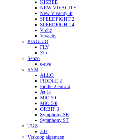
KISBEE
NEW VIVACITY
New Vivacity 4t
SPEEDFIGHT 2
SPEEDFIGHT 4
V-clic
Vivacity
PIAGGIO
FLY
Zip
Senzo
e-riva
SYM
ALLO
FIDDLE 2
Fiddle 2 euro 4
Jet 14
MIO 50
MIO 50I
ORBIT 3
Symphony SR
Symphony ST
TGB
203
Verkoop algemeen