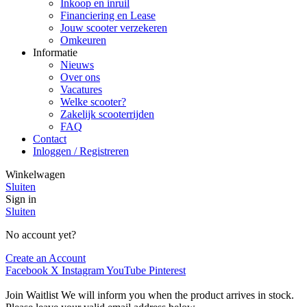
Inkoop en inruil
Financiering en Lease
Jouw scooter verzekeren
Omkeuren
Informatie
Nieuws
Over ons
Vacatures
Welke scooter?
Zakelijk scooterrijden
FAQ
Contact
Inloggen / Registreren
Winkelwagen
Sluiten
Sign in
Sluiten
No account yet?
Create an Account
Facebook
X
Instagram
YouTube
Pinterest
Join Waitlist
We will inform you when the product arrives in stock.