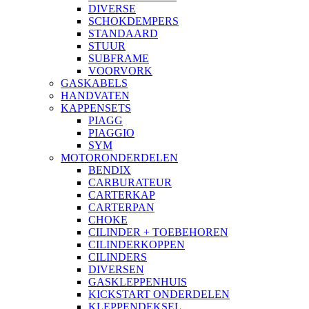
DIVERSE
SCHOKDEMPERS
STANDAARD
STUUR
SUBFRAME
VOORVORK
GASKABELS
HANDVATEN
KAPPENSETS
PIAGG
PIAGGIO
SYM
MOTORONDERDELEN
BENDIX
CARBURATEUR
CARTERKAP
CARTERPAN
CHOKE
CILINDER + TOEBEHOREN
CILINDERKOPPEN
CILINDERS
DIVERSEN
GASKLEPPENHUIS
KICKSTART ONDERDELEN
KLEPPENDEKSEL