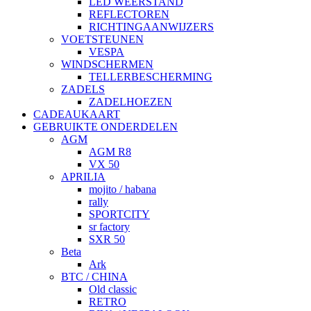
LED WEERSTAND
REFLECTOREN
RICHTINGAANWIJZERS
VOETSTEUNEN
VESPA
WINDSCHERMEN
TELLERBESCHERMING
ZADELS
ZADELHOEZEN
CADEAUKAART
GEBRUIKTE ONDERDELEN
AGM
AGM R8
VX 50
APRILIA
mojito / habana
rally
SPORTCITY
sr factory
SXR 50
Beta
Ark
BTC / CHINA
Old classic
RETRO