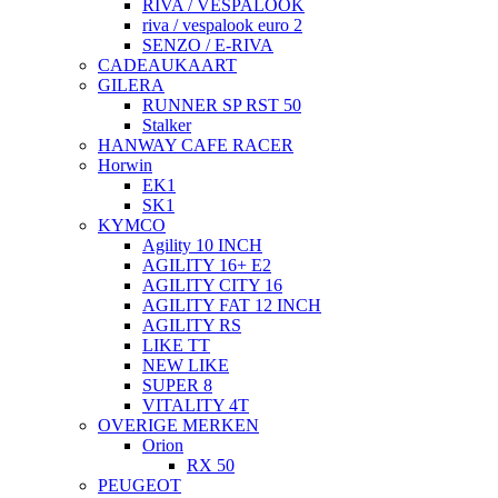
RIVA / VESPALOOK
riva / vespalook euro 2
SENZO / E-RIVA
CADEAUKAART
GILERA
RUNNER SP RST 50
Stalker
HANWAY CAFE RACER
Horwin
EK1
SK1
KYMCO
Agility 10 INCH
AGILITY 16+ E2
AGILITY CITY 16
AGILITY FAT 12 INCH
AGILITY RS
LIKE TT
NEW LIKE
SUPER 8
VITALITY 4T
OVERIGE MERKEN
Orion
RX 50
PEUGEOT