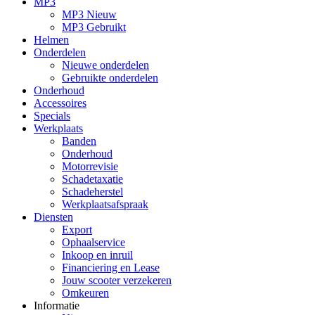
MP3
MP3 Nieuw
MP3 Gebruikt
Helmen
Onderdelen
Nieuwe onderdelen
Gebruikte onderdelen
Onderhoud
Accessoires
Specials
Werkplaats
Banden
Onderhoud
Motorrevisie
Schadetaxatie
Schadeherstel
Werkplaatsafspraak
Diensten
Export
Ophaalservice
Inkoop en inruil
Financiering en Lease
Jouw scooter verzekeren
Omkeuren
Informatie