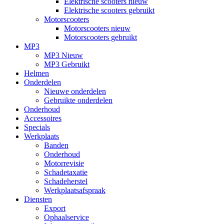
Elektrische scooters nieuw
Elektrische scooters gebruikt
Motorscooters
Motorscooters nieuw
Motorscooters gebruikt
MP3
MP3 Nieuw
MP3 Gebruikt
Helmen
Onderdelen
Nieuwe onderdelen
Gebruikte onderdelen
Onderhoud
Accessoires
Specials
Werkplaats
Banden
Onderhoud
Motorrevisie
Schadetaxatie
Schadeherstel
Werkplaatsafspraak
Diensten
Export
Ophaalservice