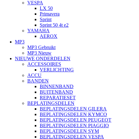
VESPA
LX 50
Primavera
Sprint
Sprint 50 4t e2
YAMAHA
AEROX
MP3
MP3 Gebruikt
MP3 Nieuw
NIEUWE ONDERDELEN
ACCESSOIRES
VERLICHTING
ACCU
BANDEN
BINNENBAND
BUITENBAND
REPARATIESET
BEPLATINGSDELEN
BEPLATINGSDELEN GILERA
BEPLATINGSDELEN KYMCO
BEPLATINGSDELEN PEUGEOT
BEPLATINGSDELEN PIAGGIO
BEPLATINGSDELEN SYM
BEPLATINGSDELEN VESPA