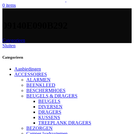
0
items
09140E090B292
Categorieen
Sluiten
Categorieen
Aanbiedingen
ACCESSOIRES
ALARMEN
BEENKLEED
BESCHERMHOES
BEUGELS & DRAGERS
BEUGELS
DIVERSEN
DRAGERS
KUSSENS
TREEPLANK DRAGERS
BEZORGEN
Camper laadsystemen