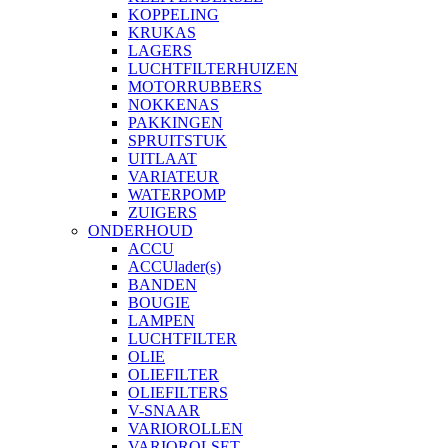
KOPPELING
KRUKAS
LAGERS
LUCHTFILTERHUIZEN
MOTORRUBBERS
NOKKENAS
PAKKINGEN
SPRUITSTUK
UITLAAT
VARIATEUR
WATERPOMP
ZUIGERS
ONDERHOUD
ACCU
ACCUlader(s)
BANDEN
BOUGIE
LAMPEN
LUCHTFILTER
OLIE
OLIEFILTER
OLIEFILTERS
V-SNAAR
VARIOROLLEN
VARIOROLSET