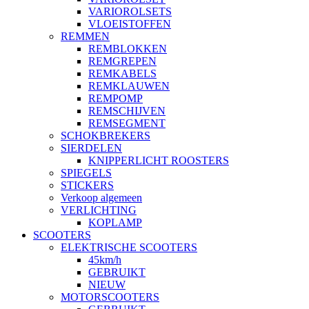
VARIOROLSETS
VLOEISTOFFEN
REMMEN
REMBLOKKEN
REMGREPEN
REMKABELS
REMKLAUWEN
REMPOMP
REMSCHIJVEN
REMSEGMENT
SCHOKBREKERS
SIERDELEN
KNIPPERLICHT ROOSTERS
SPIEGELS
STICKERS
Verkoop algemeen
VERLICHTING
KOPLAMP
SCOOTERS
ELEKTRISCHE SCOOTERS
45km/h
GEBRUIKT
NIEUW
MOTORSCOOTERS