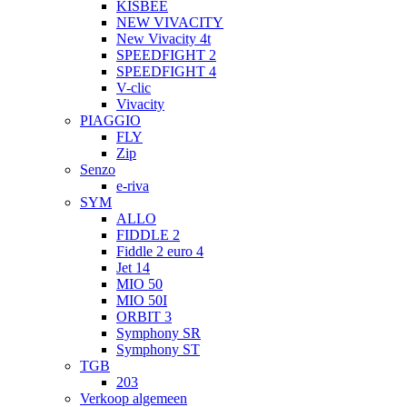
KISBEE
NEW VIVACITY
New Vivacity 4t
SPEEDFIGHT 2
SPEEDFIGHT 4
V-clic
Vivacity
PIAGGIO
FLY
Zip
Senzo
e-riva
SYM
ALLO
FIDDLE 2
Fiddle 2 euro 4
Jet 14
MIO 50
MIO 50I
ORBIT 3
Symphony SR
Symphony ST
TGB
203
Verkoop algemeen