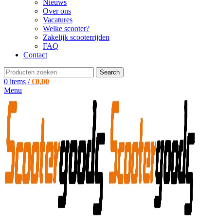
Nieuws
Over ons
Vacatures
Welke scooter?
Zakelijk scooterrijden
FAQ
Contact
Search
0
items
/
€
0,00
Menu