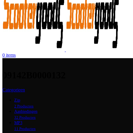
0
items
09142B0000132
Categorieen
Zip
2 Producten
Aanbiedingen
32 Producten
MP3
11 Producten