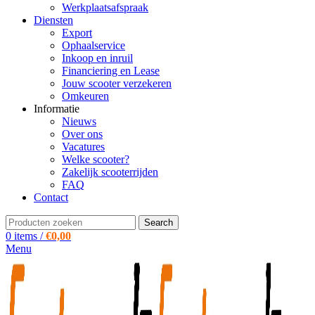
Werkplaatsafspraak
Diensten
Export
Ophaalservice
Inkoop en inruil
Financiering en Lease
Jouw scooter verzekeren
Omkeuren
Informatie
Nieuws
Over ons
Vacatures
Welke scooter?
Zakelijk scooterrijden
FAQ
Contact
Search
0
items
/
€
0,00
Menu