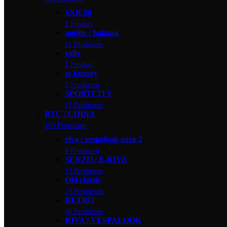
SXR 50
1 Product
mojito / habana
21 Producten
rally
1 Product
sr factory
0 Producten
SPORTCITY
17 Producten
BTC / CHINA
163 Producten
riva / vespalook euro 2
0 Producten
SENZO / E-RIVA
13 Producten
Old classic
33 Producten
RETRO
60 Producten
RIVA / VESPALOOK