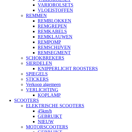
VARIOROLSETS
VLOEISTOFFEN
REMMEN
REMBLOKKEN
REMGREPEN
REMKABELS
REMKLAUWEN
REMPOMP
REMSCHIJVEN
REMSEGMENT
SCHOKBREKERS
SIERDELEN
KNIPPERLICHT ROOSTERS
SPIEGELS
STICKERS
Verkoop algemeen
VERLICHTING
KOPLAMP
SCOOTERS
ELEKTRISCHE SCOOTERS
45km/h
GEBRUIKT
NIEUW
MOTORSCOOTERS