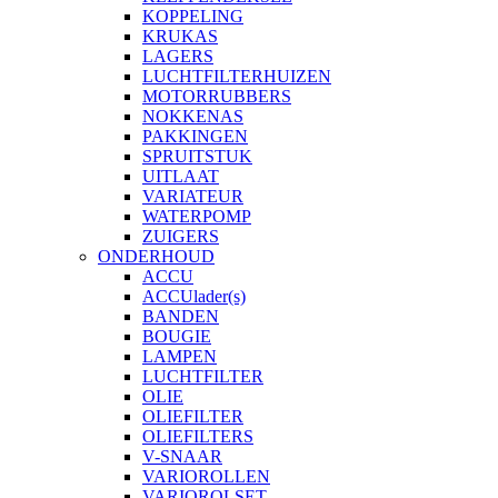
KOPPELING
KRUKAS
LAGERS
LUCHTFILTERHUIZEN
MOTORRUBBERS
NOKKENAS
PAKKINGEN
SPRUITSTUK
UITLAAT
VARIATEUR
WATERPOMP
ZUIGERS
ONDERHOUD
ACCU
ACCUlader(s)
BANDEN
BOUGIE
LAMPEN
LUCHTFILTER
OLIE
OLIEFILTER
OLIEFILTERS
V-SNAAR
VARIOROLLEN
VARIOROLSET