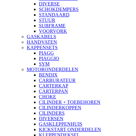
DIVERSE
SCHOKDEMPERS
STANDAARD
STUUR
SUBFRAME
VOORVORK
GASKABELS
HANDVATEN
KAPPENSETS
PIAGG
PIAGGIO
SYM
MOTORONDERDELEN
BENDIX
CARBURATEUR
CARTERKAP
CARTERPAN
CHOKE
CILINDER + TOEBEHOREN
CILINDERKOPPEN
CILINDERS
DIVERSEN
GASKLEPPENHUIS
KICKSTART ONDERDELEN
KLEPPENDEKSEL