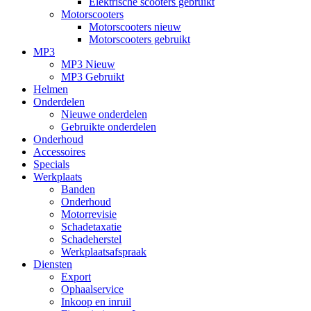
Elektrische scooters gebruikt
Motorscooters
Motorscooters nieuw
Motorscooters gebruikt
MP3
MP3 Nieuw
MP3 Gebruikt
Helmen
Onderdelen
Nieuwe onderdelen
Gebruikte onderdelen
Onderhoud
Accessoires
Specials
Werkplaats
Banden
Onderhoud
Motorrevisie
Schadetaxatie
Schadeherstel
Werkplaatsafspraak
Diensten
Export
Ophaalservice
Inkoop en inruil