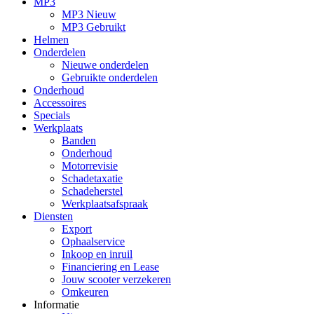
MP3
MP3 Nieuw
MP3 Gebruikt
Helmen
Onderdelen
Nieuwe onderdelen
Gebruikte onderdelen
Onderhoud
Accessoires
Specials
Werkplaats
Banden
Onderhoud
Motorrevisie
Schadetaxatie
Schadeherstel
Werkplaatsafspraak
Diensten
Export
Ophaalservice
Inkoop en inruil
Financiering en Lease
Jouw scooter verzekeren
Omkeuren
Informatie