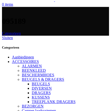
0
items
095189
Categorieen
Sluiten
Categorieen
Aanbiedingen
ACCESSOIRES
ALARMEN
BEENKLEED
BESCHERMHOES
BEUGELS & DRAGERS
BEUGELS
DIVERSEN
DRAGERS
KUSSENS
TREEPLANK DRAGERS
BEZORGEN
Camper laadsystemen