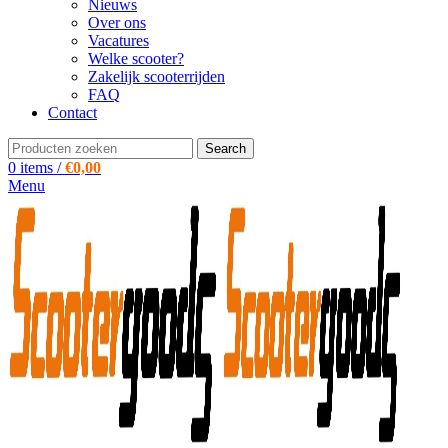
Nieuws
Over ons
Vacatures
Welke scooter?
Zakelijk scooterrijden
FAQ
Contact
Search
0
items
/
€
0,00
Menu