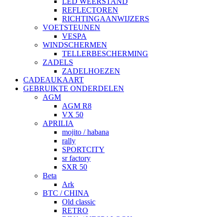
LED WEERSTAND
REFLECTOREN
RICHTINGAANWIJZERS
VOETSTEUNEN
VESPA
WINDSCHERMEN
TELLERBESCHERMING
ZADELS
ZADELHOEZEN
CADEAUKAART
GEBRUIKTE ONDERDELEN
AGM
AGM R8
VX 50
APRILIA
mojito / habana
rally
SPORTCITY
sr factory
SXR 50
Beta
Ark
BTC / CHINA
Old classic
RETRO