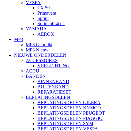
VESPA
LX 50
Primavera
Sprint
Sprint 50 4t e2
YAMAHA
AEROX
MP3
MP3 Gebruikt
MP3 Nieuw
NIEUWE ONDERDELEN
ACCESSOIRES
VERLICHTING
ACCU
BANDEN
BINNENBAND
BUITENBAND
REPARATIESET
BEPLATINGSDELEN
BEPLATINGSDELEN GILERA
BEPLATINGSDELEN KYMCO
BEPLATINGSDELEN PEUGEOT
BEPLATINGSDELEN PIAGGIO
BEPLATINGSDELEN SYM
BEPLATINGSDELEN VESPA