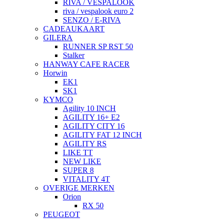
RIVA / VESPALOOK
riva / vespalook euro 2
SENZO / E-RIVA
CADEAUKAART
GILERA
RUNNER SP RST 50
Stalker
HANWAY CAFE RACER
Horwin
EK1
SK1
KYMCO
Agility 10 INCH
AGILITY 16+ E2
AGILITY CITY 16
AGILITY FAT 12 INCH
AGILITY RS
LIKE TT
NEW LIKE
SUPER 8
VITALITY 4T
OVERIGE MERKEN
Orion
RX 50
PEUGEOT