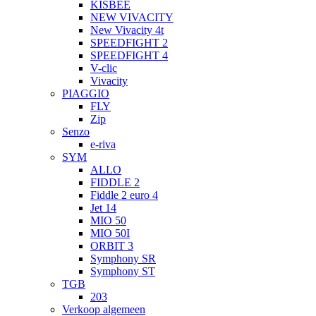
KISBEE
NEW VIVACITY
New Vivacity 4t
SPEEDFIGHT 2
SPEEDFIGHT 4
V-clic
Vivacity
PIAGGIO
FLY
Zip
Senzo
e-riva
SYM
ALLO
FIDDLE 2
Fiddle 2 euro 4
Jet 14
MIO 50
MIO 50I
ORBIT 3
Symphony SR
Symphony ST
TGB
203
Verkoop algemeen