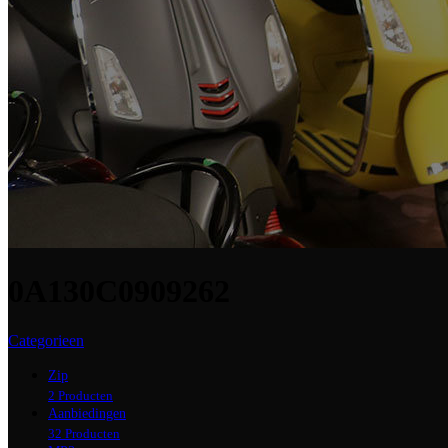
0A130C0909262
Categorieen
Zip
2 Producten
Aanbiedingen
32 Producten