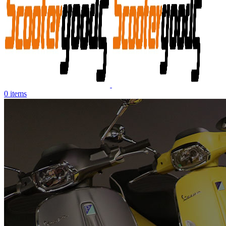
0
items