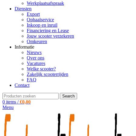
Werkplaatsafspraak
Diensten
Export
Ophaalservice
Inkoop en inruil
Financiering en Lease
Jouw scooter verzekeren
Omkeuren
Informatie
Nieuws
Over ons
Vacatures
Welke scooter?
Zakelijk scooterrijden
FAQ
Contact
Search
0
items
/
€
0,00
Menu