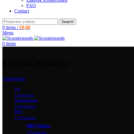
Zakelijk scooterrijden
FAQ
Contact
Search
0
items
/
€
0,00
Menu
0
items
0A130C0909412
Categorieen
Zip
2 Producten
Aanbiedingen
32 Producten
MP3
11 Producten
MP3 Nieuw
3 Producten