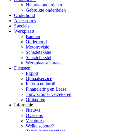
Nieuwe onderdelen
Gebruikte onderdelen
Onderhoud
Accessoires
Specials
Werkplaats
Banden
Onderhoud
Motorrevisie
Schadetaxatie
Schadeherstel
Werkplaatsafspraak
Diensten
Export
Ophaalservice
Inkoop en inruil
Financiering en Lease
Jouw scooter verzekeren
Omkeuren
Informatie
Nieuws
Over ons
Vacatures
Welke scooter?