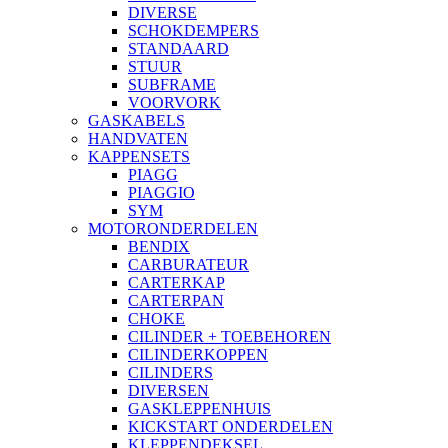
DIVERSE
SCHOKDEMPERS
STANDAARD
STUUR
SUBFRAME
VOORVORK
GASKABELS
HANDVATEN
KAPPENSETS
PIAGG
PIAGGIO
SYM
MOTORONDERDELEN
BENDIX
CARBURATEUR
CARTERKAP
CARTERPAN
CHOKE
CILINDER + TOEBEHOREN
CILINDERKOPPEN
CILINDERS
DIVERSEN
GASKLEPPENHUIS
KICKSTART ONDERDELEN
KLEPPENDEKSEL