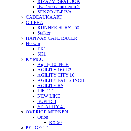
RIVA / VESPALOOK
riva / vespalook euro 2
SENZO / E-RIVA
CADEAUKAART
GILERA
RUNNER SP RST 50
Stalker
HANWAY CAFE RACER
Horwin
EK1
SK1
KYMCO
Agility 10 INCH
AGILITY 16+ E2
AGILITY CITY 16
AGILITY FAT 12 INCH
AGILITY RS
LIKE TT
NEW LIKE
SUPER 8
VITALITY 4T
OVERIGE MERKEN
Orion
RX 50
PEUGEOT