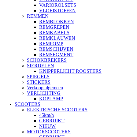
VARIOROLSETS
VLOEISTOFFEN
REMMEN
REMBLOKKEN
REMGREPEN
REMKABELS
REMKLAUWEN
REMPOMP
REMSCHIJVEN
REMSEGMENT
SCHOKBREKERS
SIERDELEN
KNIPPERLICHT ROOSTERS
SPIEGELS
STICKERS
Verkoop algemeen
VERLICHTING
KOPLAMP
SCOOTERS
ELEKTRISCHE SCOOTERS
45km/h
GEBRUIKT
NIEUW
MOTORSCOOTERS