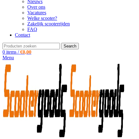
Nieuws
Over ons
Vacatures
Welke scooter?
Zakelijk scooterrijden
FAQ
Contact
Search
0
items
/
€
0,00
Menu