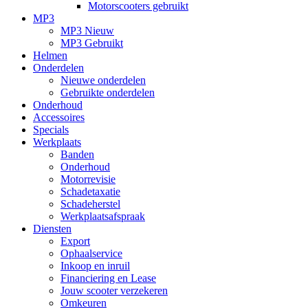
Motorscooters gebruikt
MP3
MP3 Nieuw
MP3 Gebruikt
Helmen
Onderdelen
Nieuwe onderdelen
Gebruikte onderdelen
Onderhoud
Accessoires
Specials
Werkplaats
Banden
Onderhoud
Motorrevisie
Schadetaxatie
Schadeherstel
Werkplaatsafspraak
Diensten
Export
Ophaalservice
Inkoop en inruil
Financiering en Lease
Jouw scooter verzekeren
Omkeuren