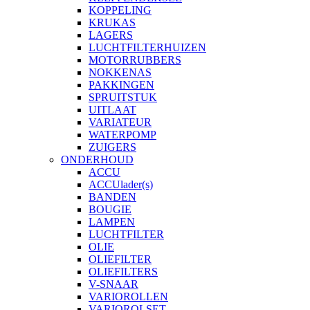
KOPPELING
KRUKAS
LAGERS
LUCHTFILTERHUIZEN
MOTORRUBBERS
NOKKENAS
PAKKINGEN
SPRUITSTUK
UITLAAT
VARIATEUR
WATERPOMP
ZUIGERS
ONDERHOUD
ACCU
ACCUlader(s)
BANDEN
BOUGIE
LAMPEN
LUCHTFILTER
OLIE
OLIEFILTER
OLIEFILTERS
V-SNAAR
VARIOROLLEN
VARIOROLSET