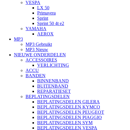
VESPA
LX 50
Primavera
Sprint
Sprint 50 4t e2
YAMAHA
AEROX
MP3
MP3 Gebruikt
MP3 Nieuw
NIEUWE ONDERDELEN
ACCESSOIRES
VERLICHTING
ACCU
BANDEN
BINNENBAND
BUITENBAND
REPARATIESET
BEPLATINGSDELEN
BEPLATINGSDELEN GILERA
BEPLATINGSDELEN KYMCO
BEPLATINGSDELEN PEUGEOT
BEPLATINGSDELEN PIAGGIO
BEPLATINGSDELEN SYM
BEPLATINGSDELEN VESPA