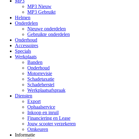
MP3
MP3 Nieuw
MP3 Gebruikt
Helmen
Onderdelen
Nieuwe onderdelen
Gebruikte onderdelen
Onderhoud
Accessoires
Specials
Werkplaats
Banden
Onderhoud
Motorrevisie
Schadetaxatie
Schadeherstel
Werkplaatsafspraak
Diensten
Export
Ophaalservice
Inkoop en inruil
Financiering en Lease
Jouw scooter verzekeren
Omkeuren
Informatie