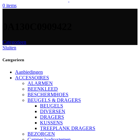
0
items
0A130C0909422
Categorieen
Sluiten
Categorieen
Aanbiedingen
ACCESSOIRES
ALARMEN
BEENKLEED
BESCHERMHOES
BEUGELS & DRAGERS
BEUGELS
DIVERSEN
DRAGERS
KUSSENS
TREEPLANK DRAGERS
BEZORGEN
Camper laadsystemen