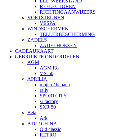
LED WEERSTAND
REFLECTOREN
RICHTINGAANWIJZERS
VOETSTEUNEN
VESPA
WINDSCHERMEN
TELLERBESCHERMING
ZADELS
ZADELHOEZEN
CADEAUKAART
GEBRUIKTE ONDERDELEN
AGM
AGM R8
VX 50
APRILIA
mojito / habana
rally
SPORTCITY
sr factory
SXR 50
Beta
Ark
BTC / CHINA
Old classic
RETRO