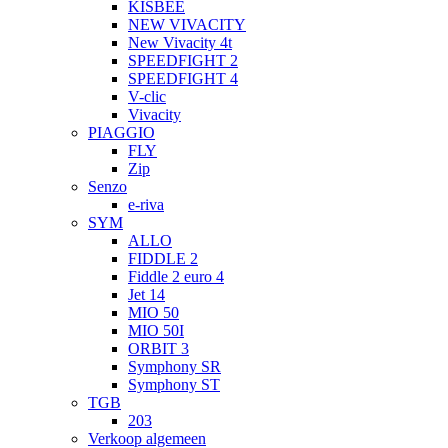
KISBEE
NEW VIVACITY
New Vivacity 4t
SPEEDFIGHT 2
SPEEDFIGHT 4
V-clic
Vivacity
PIAGGIO
FLY
Zip
Senzo
e-riva
SYM
ALLO
FIDDLE 2
Fiddle 2 euro 4
Jet 14
MIO 50
MIO 50I
ORBIT 3
Symphony SR
Symphony ST
TGB
203
Verkoop algemeen