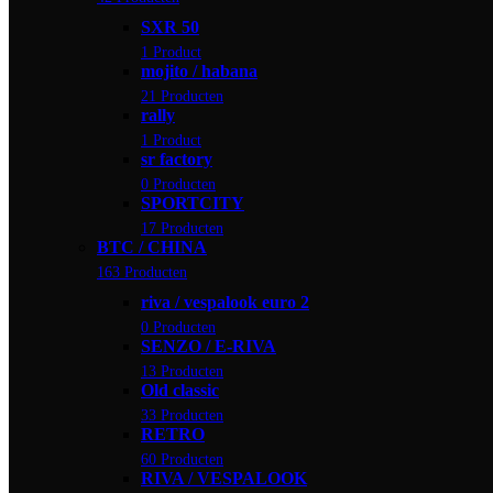
SXR 50
1 Product
mojito / habana
21 Producten
rally
1 Product
sr factory
0 Producten
SPORTCITY
17 Producten
BTC / CHINA
163 Producten
riva / vespalook euro 2
0 Producten
SENZO / E-RIVA
13 Producten
Old classic
33 Producten
RETRO
60 Producten
RIVA / VESPALOOK