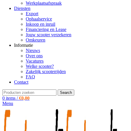
Werkplaatsafspraak
Diensten
Export
Ophaalservice
Inkoop en inruil
Financiering en Lease
Jouw scooter verzekeren
Omkeuren
Informatie
Nieuws
Over ons
Vacatures
Welke scooter?
Zakelijk scooterrijden
FAQ
Contact
Search
0
items
/
€
0,00
Menu