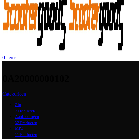
0
items
0A20000000102
Categorieen
Zip
2 Producten
Aanbiedingen
32 Producten
MP3
11 Producten