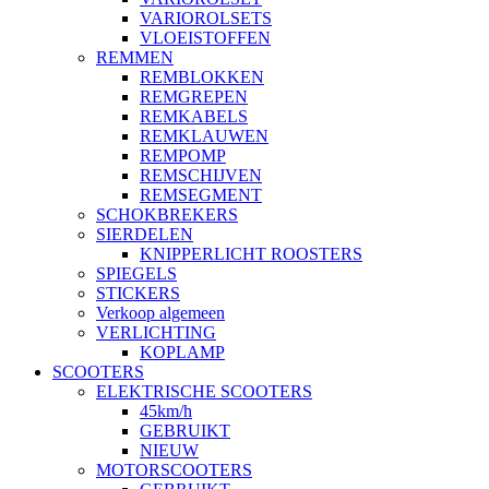
VARIOROLSETS
VLOEISTOFFEN
REMMEN
REMBLOKKEN
REMGREPEN
REMKABELS
REMKLAUWEN
REMPOMP
REMSCHIJVEN
REMSEGMENT
SCHOKBREKERS
SIERDELEN
KNIPPERLICHT ROOSTERS
SPIEGELS
STICKERS
Verkoop algemeen
VERLICHTING
KOPLAMP
SCOOTERS
ELEKTRISCHE SCOOTERS
45km/h
GEBRUIKT
NIEUW
MOTORSCOOTERS