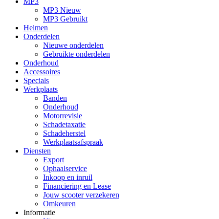
MP3
MP3 Nieuw
MP3 Gebruikt
Helmen
Onderdelen
Nieuwe onderdelen
Gebruikte onderdelen
Onderhoud
Accessoires
Specials
Werkplaats
Banden
Onderhoud
Motorrevisie
Schadetaxatie
Schadeherstel
Werkplaatsafspraak
Diensten
Export
Ophaalservice
Inkoop en inruil
Financiering en Lease
Jouw scooter verzekeren
Omkeuren
Informatie