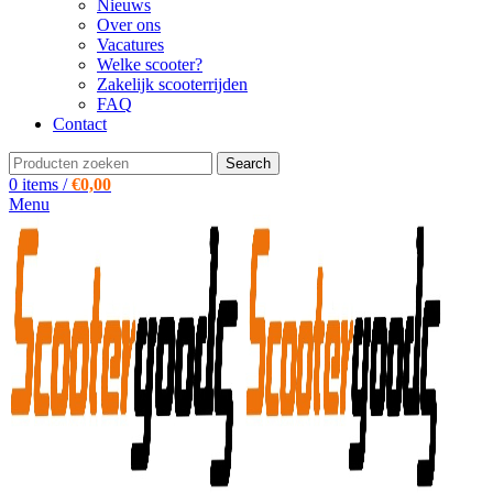
Nieuws
Over ons
Vacatures
Welke scooter?
Zakelijk scooterrijden
FAQ
Contact
Search
0
items
/
€
0,00
Menu