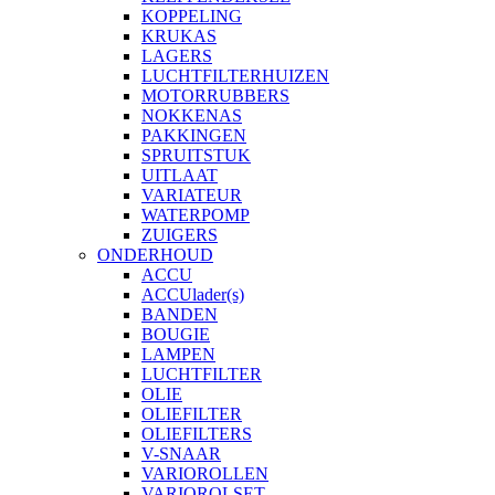
KOPPELING
KRUKAS
LAGERS
LUCHTFILTERHUIZEN
MOTORRUBBERS
NOKKENAS
PAKKINGEN
SPRUITSTUK
UITLAAT
VARIATEUR
WATERPOMP
ZUIGERS
ONDERHOUD
ACCU
ACCUlader(s)
BANDEN
BOUGIE
LAMPEN
LUCHTFILTER
OLIE
OLIEFILTER
OLIEFILTERS
V-SNAAR
VARIOROLLEN
VARIOROLSET