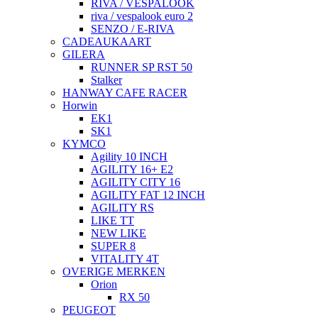
RIVA / VESPALOOK
riva / vespalook euro 2
SENZO / E-RIVA
CADEAUKAART
GILERA
RUNNER SP RST 50
Stalker
HANWAY CAFE RACER
Horwin
EK1
SK1
KYMCO
Agility 10 INCH
AGILITY 16+ E2
AGILITY CITY 16
AGILITY FAT 12 INCH
AGILITY RS
LIKE TT
NEW LIKE
SUPER 8
VITALITY 4T
OVERIGE MERKEN
Orion
RX 50
PEUGEOT