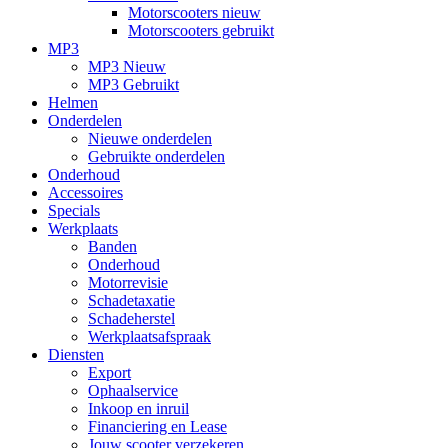
Motorscooters nieuw
Motorscooters gebruikt
MP3
MP3 Nieuw
MP3 Gebruikt
Helmen
Onderdelen
Nieuwe onderdelen
Gebruikte onderdelen
Onderhoud
Accessoires
Specials
Werkplaats
Banden
Onderhoud
Motorrevisie
Schadetaxatie
Schadeherstel
Werkplaatsafspraak
Diensten
Export
Ophaalservice
Inkoop en inruil
Financiering en Lease
Jouw scooter verzekeren