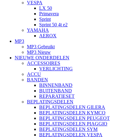
VESPA
LX 50
Primavera
Sprint
Sprint 50 4t e2
YAMAHA
AEROX
MP3
MP3 Gebruikt
MP3 Nieuw
NIEUWE ONDERDELEN
ACCESSOIRES
VERLICHTING
ACCU
BANDEN
BINNENBAND
BUITENBAND
REPARATIESET
BEPLATINGSDELEN
BEPLATINGSDELEN GILERA
BEPLATINGSDELEN KYMCO
BEPLATINGSDELEN PEUGEOT
BEPLATINGSDELEN PIAGGIO
BEPLATINGSDELEN SYM
BEPLATINGSDELEN VESPA