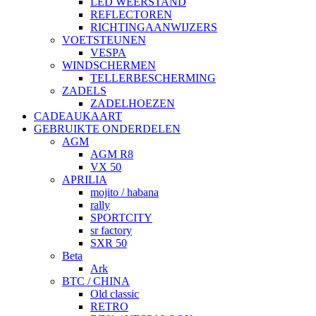
LED WEERSTAND
REFLECTOREN
RICHTINGAANWIJZERS
VOETSTEUNEN
VESPA
WINDSCHERMEN
TELLERBESCHERMING
ZADELS
ZADELHOEZEN
CADEAUKAART
GEBRUIKTE ONDERDELEN
AGM
AGM R8
VX 50
APRILIA
mojito / habana
rally
SPORTCITY
sr factory
SXR 50
Beta
Ark
BTC / CHINA
Old classic
RETRO