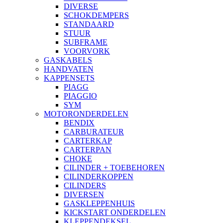
DIVERSE
SCHOKDEMPERS
STANDAARD
STUUR
SUBFRAME
VOORVORK
GASKABELS
HANDVATEN
KAPPENSETS
PIAGG
PIAGGIO
SYM
MOTORONDERDELEN
BENDIX
CARBURATEUR
CARTERKAP
CARTERPAN
CHOKE
CILINDER + TOEBEHOREN
CILINDERKOPPEN
CILINDERS
DIVERSEN
GASKLEPPENHUIS
KICKSTART ONDERDELEN
KLEPPENDEKSEL