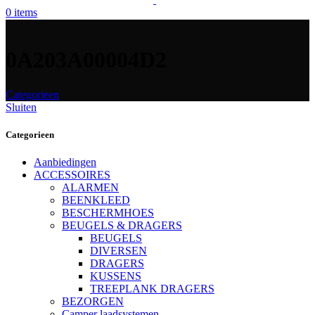
0
items
0A203A00004D2
Categorieen
Sluiten
Categorieen
Aanbiedingen
ACCESSOIRES
ALARMEN
BEENKLEED
BESCHERMHOES
BEUGELS & DRAGERS
BEUGELS
DIVERSEN
DRAGERS
KUSSENS
TREEPLANK DRAGERS
BEZORGEN
Camper laadsystemen