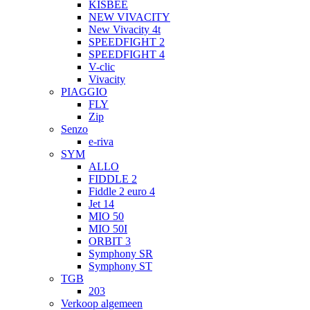
KISBEE
NEW VIVACITY
New Vivacity 4t
SPEEDFIGHT 2
SPEEDFIGHT 4
V-clic
Vivacity
PIAGGIO
FLY
Zip
Senzo
e-riva
SYM
ALLO
FIDDLE 2
Fiddle 2 euro 4
Jet 14
MIO 50
MIO 50I
ORBIT 3
Symphony SR
Symphony ST
TGB
203
Verkoop algemeen