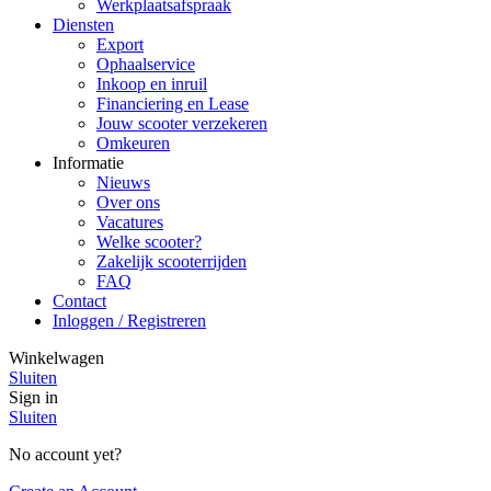
Werkplaatsafspraak
Diensten
Export
Ophaalservice
Inkoop en inruil
Financiering en Lease
Jouw scooter verzekeren
Omkeuren
Informatie
Nieuws
Over ons
Vacatures
Welke scooter?
Zakelijk scooterrijden
FAQ
Contact
Inloggen / Registreren
Winkelwagen
Sluiten
Sign in
Sluiten
No account yet?