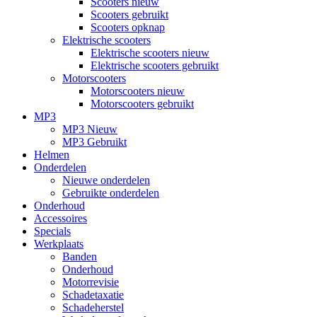
Scooters nieuw
Scooters gebruikt
Scooters opknap
Elektrische scooters
Elektrische scooters nieuw
Elektrische scooters gebruikt
Motorscooters
Motorscooters nieuw
Motorscooters gebruikt
MP3
MP3 Nieuw
MP3 Gebruikt
Helmen
Onderdelen
Nieuwe onderdelen
Gebruikte onderdelen
Onderhoud
Accessoires
Specials
Werkplaats
Banden
Onderhoud
Motorrevisie
Schadetaxatie
Schadeherstel