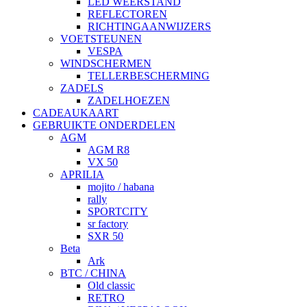
LED WEERSTAND
REFLECTOREN
RICHTINGAANWIJZERS
VOETSTEUNEN
VESPA
WINDSCHERMEN
TELLERBESCHERMING
ZADELS
ZADELHOEZEN
CADEAUKAART
GEBRUIKTE ONDERDELEN
AGM
AGM R8
VX 50
APRILIA
mojito / habana
rally
SPORTCITY
sr factory
SXR 50
Beta
Ark
BTC / CHINA
Old classic
RETRO