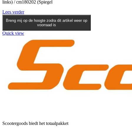
links) / cm180202 (Spiegel
Lees verder
Breng mij op de hoogte zodra dit artikel weer op
voorraad is
Quick view
Scootergoods biedt het totaalpakket