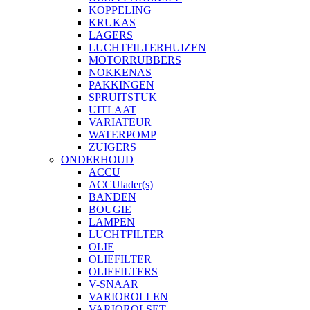
KOPPELING
KRUKAS
LAGERS
LUCHTFILTERHUIZEN
MOTORRUBBERS
NOKKENAS
PAKKINGEN
SPRUITSTUK
UITLAAT
VARIATEUR
WATERPOMP
ZUIGERS
ONDERHOUD
ACCU
ACCUlader(s)
BANDEN
BOUGIE
LAMPEN
LUCHTFILTER
OLIE
OLIEFILTER
OLIEFILTERS
V-SNAAR
VARIOROLLEN
VARIOROLSET