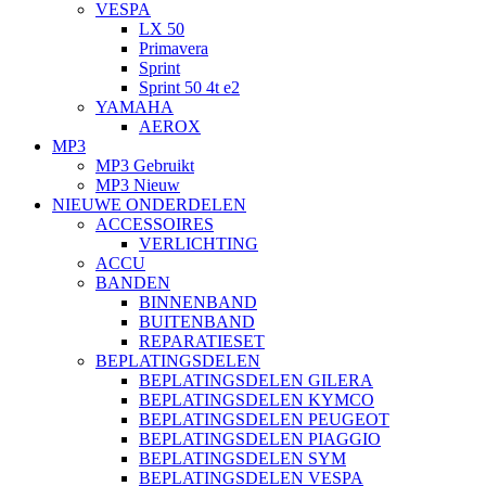
VESPA
LX 50
Primavera
Sprint
Sprint 50 4t e2
YAMAHA
AEROX
MP3
MP3 Gebruikt
MP3 Nieuw
NIEUWE ONDERDELEN
ACCESSOIRES
VERLICHTING
ACCU
BANDEN
BINNENBAND
BUITENBAND
REPARATIESET
BEPLATINGSDELEN
BEPLATINGSDELEN GILERA
BEPLATINGSDELEN KYMCO
BEPLATINGSDELEN PEUGEOT
BEPLATINGSDELEN PIAGGIO
BEPLATINGSDELEN SYM
BEPLATINGSDELEN VESPA