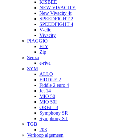
KISBEE
NEW VIVACITY
New Vivacity 4t
SPEEDFIGHT 2
SPEEDFIGHT 4
V-clic
Vivacity
PIAGGIO
FLY
Zip
Senzo
e-riva
SYM
ALLO
FIDDLE 2
Fiddle 2 euro 4
Jet 14
MIO 50
MIO 50I
ORBIT 3
Symphony SR
Symphony ST
TGB
203
Verkoop algemeen