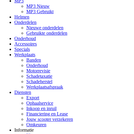
MP3
MP3 Nieuw
MP3 Gebruikt
Helmen
Onderdelen
Nieuwe onderdelen
Gebruikte onderdelen
Onderhoud
Accessoires
Specials
Werkplaats
Banden
Onderhoud
Motorrevisie
Schadetaxatie
Schadeherstel
Werkplaatsafspraak
Diensten
Export
Ophaalservice
Inkoop en inruil
Financiering en Lease
Jouw scooter verzekeren
Omkeuren
Informatie