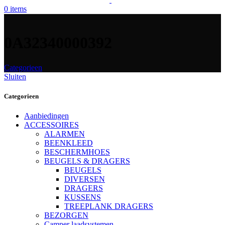
0
items
0A32340000392
Categorieen
Sluiten
Categorieen
Aanbiedingen
ACCESSOIRES
ALARMEN
BEENKLEED
BESCHERMHOES
BEUGELS & DRAGERS
BEUGELS
DIVERSEN
DRAGERS
KUSSENS
TREEPLANK DRAGERS
BEZORGEN
Camper laadsystemen