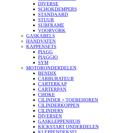
DIVERSE
SCHOKDEMPERS
STANDAARD
STUUR
SUBFRAME
VOORVORK
GASKABELS
HANDVATEN
KAPPENSETS
PIAGG
PIAGGIO
SYM
MOTORONDERDELEN
BENDIX
CARBURATEUR
CARTERKAP
CARTERPAN
CHOKE
CILINDER + TOEBEHOREN
CILINDERKOPPEN
CILINDERS
DIVERSEN
GASKLEPPENHUIS
KICKSTART ONDERDELEN
KLEPPENDEKSEL