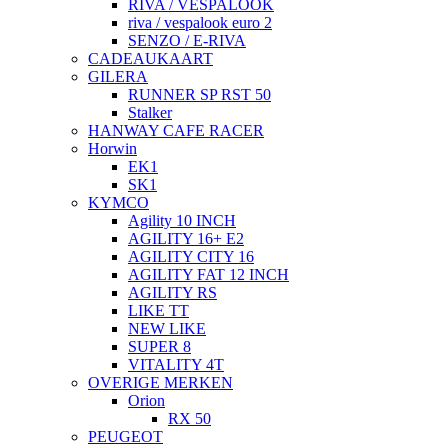
RIVA / VESPALOOK
riva / vespalook euro 2
SENZO / E-RIVA
CADEAUKAART
GILERA
RUNNER SP RST 50
Stalker
HANWAY CAFE RACER
Horwin
EK1
SK1
KYMCO
Agility 10 INCH
AGILITY 16+ E2
AGILITY CITY 16
AGILITY FAT 12 INCH
AGILITY RS
LIKE TT
NEW LIKE
SUPER 8
VITALITY 4T
OVERIGE MERKEN
Orion
RX 50
PEUGEOT