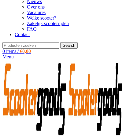
Nieuws
Over ons
Vacatures
Welke scooter?
Zakelijk scooterrijden
FAQ
Contact
Search
0
items
/
€
0,00
Menu