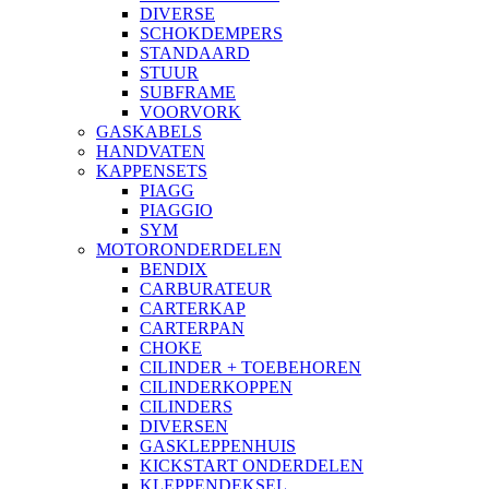
DIVERSE
SCHOKDEMPERS
STANDAARD
STUUR
SUBFRAME
VOORVORK
GASKABELS
HANDVATEN
KAPPENSETS
PIAGG
PIAGGIO
SYM
MOTORONDERDELEN
BENDIX
CARBURATEUR
CARTERKAP
CARTERPAN
CHOKE
CILINDER + TOEBEHOREN
CILINDERKOPPEN
CILINDERS
DIVERSEN
GASKLEPPENHUIS
KICKSTART ONDERDELEN
KLEPPENDEKSEL