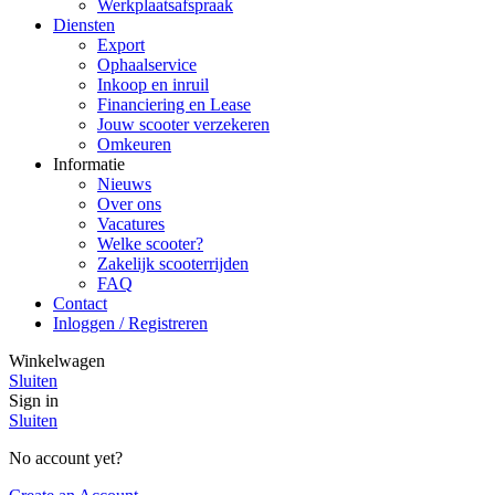
Werkplaatsafspraak
Diensten
Export
Ophaalservice
Inkoop en inruil
Financiering en Lease
Jouw scooter verzekeren
Omkeuren
Informatie
Nieuws
Over ons
Vacatures
Welke scooter?
Zakelijk scooterrijden
FAQ
Contact
Inloggen / Registreren
Winkelwagen
Sluiten
Sign in
Sluiten
No account yet?