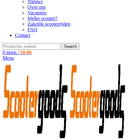
Nieuws
Over ons
Vacatures
Welke scooter?
Zakelijk scooterrijden
FAQ
Contact
Search
0
items
/
€
0,00
Menu