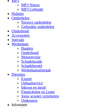
MP3
MP3 Nieuw
MP3 Gebruikt
Helmen
Onderdelen
Nieuwe onderdelen
Gebruikte onderdelen
Onderhoud
Accessoires
Specials
Werkplaats
Banden
Onderhoud
Motorrevisie
Schadetaxatie
Schadeherstel
Werkplaatsafspraak
Diensten
Export
Ophaalservice
Inkoop en inruil
Financiering en Lease
Jouw scooter verzekeren
Omkeuren
Informatie