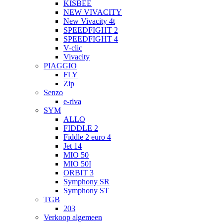
KISBEE
NEW VIVACITY
New Vivacity 4t
SPEEDFIGHT 2
SPEEDFIGHT 4
V-clic
Vivacity
PIAGGIO
FLY
Zip
Senzo
e-riva
SYM
ALLO
FIDDLE 2
Fiddle 2 euro 4
Jet 14
MIO 50
MIO 50I
ORBIT 3
Symphony SR
Symphony ST
TGB
203
Verkoop algemeen