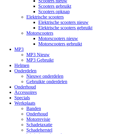
Scooters nieuw
Scooters gebruikt
Scooters opknap
Elektrische scooters
Elektrische scooters nieuw
Elektrische scooters gebruikt
Motorscooters
Motorscooters nieuw
Motorscooters gebruikt
MP3
MP3 Nieuw
MP3 Gebruikt
Helmen
Onderdelen
Nieuwe onderdelen
Gebruikte onderdelen
Onderhoud
Accessoires
Specials
Werkplaats
Banden
Onderhoud
Motorrevisie
Schadetaxatie
Schadeherstel