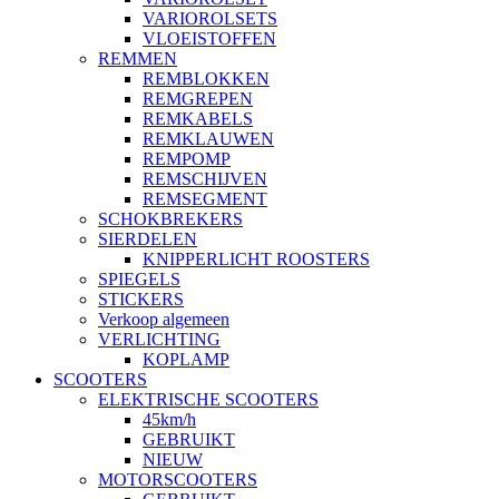
VARIOROLSETS
VLOEISTOFFEN
REMMEN
REMBLOKKEN
REMGREPEN
REMKABELS
REMKLAUWEN
REMPOMP
REMSCHIJVEN
REMSEGMENT
SCHOKBREKERS
SIERDELEN
KNIPPERLICHT ROOSTERS
SPIEGELS
STICKERS
Verkoop algemeen
VERLICHTING
KOPLAMP
SCOOTERS
ELEKTRISCHE SCOOTERS
45km/h
GEBRUIKT
NIEUW
MOTORSCOOTERS