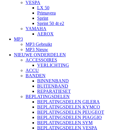
VESPA
LX 50
Primavera
Sprint
Sprint 50 4t e2
YAMAHA
AEROX
MP3
MP3 Gebruikt
MP3 Nieuw
NIEUWE ONDERDELEN
ACCESSOIRES
VERLICHTING
ACCU
BANDEN
BINNENBAND
BUITENBAND
REPARATIESET
BEPLATINGSDELEN
BEPLATINGSDELEN GILERA
BEPLATINGSDELEN KYMCO
BEPLATINGSDELEN PEUGEOT
BEPLATINGSDELEN PIAGGIO
BEPLATINGSDELEN SYM
BEPLATINGSDELEN VESPA