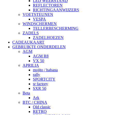
LED WEERSTAND
REFLECTOREN
RICHTINGAANWIJZERS
VOETSTEUNEN
VESPA
WINDSCHERMEN
TELLERBESCHERMING
ZADELS
ZADELHOEZEN
CADEAUKAART
GEBRUIKTE ONDERDELEN
AGM
AGM R8
VX 50
APRILIA
mojito / habana
rally
SPORTCITY
sr factory
SXR 50
Beta
Ark
BTC / CHINA
Old classic
RETRO