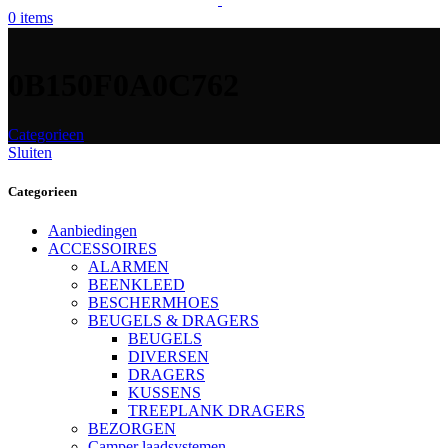
0
items
0B150F0A0C762
Categorieen
Sluiten
Categorieen
Aanbiedingen
ACCESSOIRES
ALARMEN
BEENKLEED
BESCHERMHOES
BEUGELS & DRAGERS
BEUGELS
DIVERSEN
DRAGERS
KUSSENS
TREEPLANK DRAGERS
BEZORGEN
Camper laadsystemen