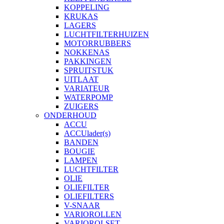
KOPPELING
KRUKAS
LAGERS
LUCHTFILTERHUIZEN
MOTORRUBBERS
NOKKENAS
PAKKINGEN
SPRUITSTUK
UITLAAT
VARIATEUR
WATERPOMP
ZUIGERS
ONDERHOUD
ACCU
ACCUlader(s)
BANDEN
BOUGIE
LAMPEN
LUCHTFILTER
OLIE
OLIEFILTER
OLIEFILTERS
V-SNAAR
VARIOROLLEN
VARIOROLSET