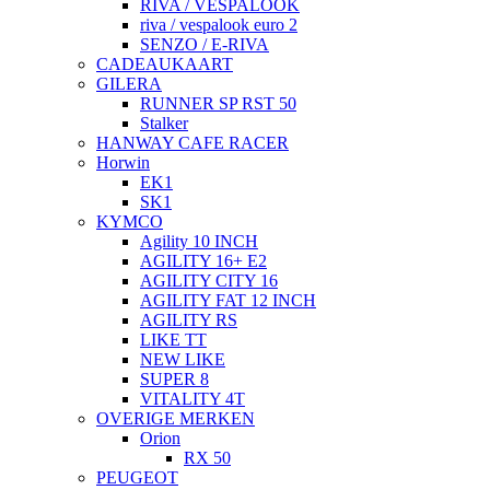
RIVA / VESPALOOK
riva / vespalook euro 2
SENZO / E-RIVA
CADEAUKAART
GILERA
RUNNER SP RST 50
Stalker
HANWAY CAFE RACER
Horwin
EK1
SK1
KYMCO
Agility 10 INCH
AGILITY 16+ E2
AGILITY CITY 16
AGILITY FAT 12 INCH
AGILITY RS
LIKE TT
NEW LIKE
SUPER 8
VITALITY 4T
OVERIGE MERKEN
Orion
RX 50
PEUGEOT