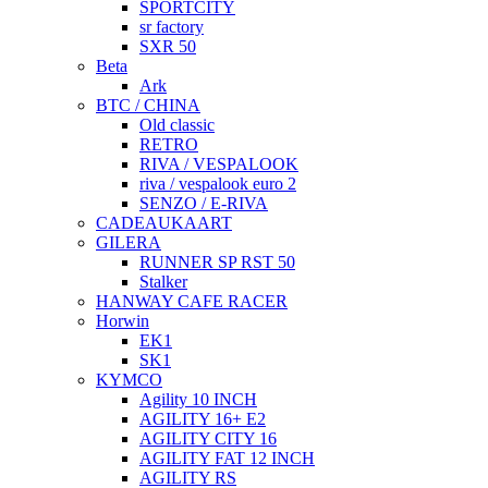
SPORTCITY
sr factory
SXR 50
Beta
Ark
BTC / CHINA
Old classic
RETRO
RIVA / VESPALOOK
riva / vespalook euro 2
SENZO / E-RIVA
CADEAUKAART
GILERA
RUNNER SP RST 50
Stalker
HANWAY CAFE RACER
Horwin
EK1
SK1
KYMCO
Agility 10 INCH
AGILITY 16+ E2
AGILITY CITY 16
AGILITY FAT 12 INCH
AGILITY RS