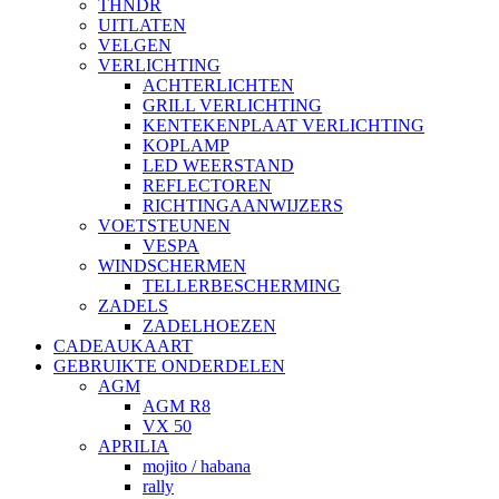
THNDR
UITLATEN
VELGEN
VERLICHTING
ACHTERLICHTEN
GRILL VERLICHTING
KENTEKENPLAAT VERLICHTING
KOPLAMP
LED WEERSTAND
REFLECTOREN
RICHTINGAANWIJZERS
VOETSTEUNEN
VESPA
WINDSCHERMEN
TELLERBESCHERMING
ZADELS
ZADELHOEZEN
CADEAUKAART
GEBRUIKTE ONDERDELEN
AGM
AGM R8
VX 50
APRILIA
mojito / habana
rally