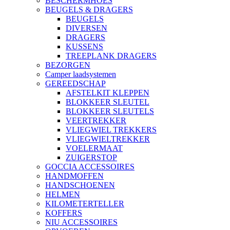
BESCHERMHOES
BEUGELS & DRAGERS
BEUGELS
DIVERSEN
DRAGERS
KUSSENS
TREEPLANK DRAGERS
BEZORGEN
Camper laadsystemen
GEREEDSCHAP
AFSTELKIT KLEPPEN
BLOKKEER SLEUTEL
BLOKKEER SLEUTELS
VEERTREKKER
VLIEGWIEL TREKKERS
VLIEGWIELTREKKER
VOELERMAAT
ZUIGERSTOP
GOCCIA ACCESSOIRES
HANDMOFFEN
HANDSCHOENEN
HELMEN
KILOMETERTELLER
KOFFERS
NIU ACCESSOIRES