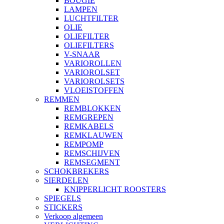
BOUGIE
LAMPEN
LUCHTFILTER
OLIE
OLIEFILTER
OLIEFILTERS
V-SNAAR
VARIOROLLEN
VARIOROLSET
VARIOROLSETS
VLOEISTOFFEN
REMMEN
REMBLOKKEN
REMGREPEN
REMKABELS
REMKLAUWEN
REMPOMP
REMSCHIJVEN
REMSEGMENT
SCHOKBREKERS
SIERDELEN
KNIPPERLICHT ROOSTERS
SPIEGELS
STICKERS
Verkoop algemeen