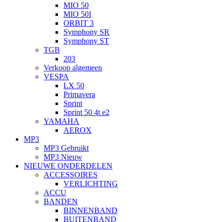
MIO 50
MIO 50I
ORBIT 3
Symphony SR
Symphony ST
TGB
203
Verkoop algemeen
VESPA
LX 50
Primavera
Sprint
Sprint 50 4t e2
YAMAHA
AEROX
MP3
MP3 Gebruikt
MP3 Nieuw
NIEUWE ONDERDELEN
ACCESSOIRES
VERLICHTING
ACCU
BANDEN
BINNENBAND
BUITENBAND