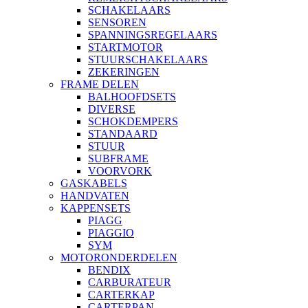
SCHAKELAARS
SENSOREN
SPANNINGSREGELAARS
STARTMOTOR
STUURSCHAKELAARS
ZEKERINGEN
FRAME DELEN
BALHOOFDSETS
DIVERSE
SCHOKDEMPERS
STANDAARD
STUUR
SUBFRAME
VOORVORK
GASKABELS
HANDVATEN
KAPPENSETS
PIAGG
PIAGGIO
SYM
MOTORONDERDELEN
BENDIX
CARBURATEUR
CARTERKAP
CARTERPAN