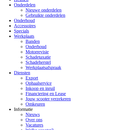
Onderdelen
Nieuwe onderdelen
Gebruikte onderdelen
Onderhoud
Accessoires
Specials
Werkplaats
Banden
Onderhoud
Motorrevisie
Schadetaxatie
Schadeherstel
Werkplaatsafspraak
Diensten
Export
Ophaalservice
Inkoop en inruil
Financiering en Lease
Jouw scooter verzekeren
Omkeuren
Informatie
Nieuws
Over ons
Vacatures