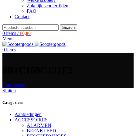
Welke scooter?
Zakelijk scooterrijden
FAQ
Contact
Search
0
items
/
€
0,00
Menu
0
items
0B1C160C131F2
Categorieen
Sluiten
Categorieen
Aanbiedingen
ACCESSOIRES
ALARMEN
BEENKLEED