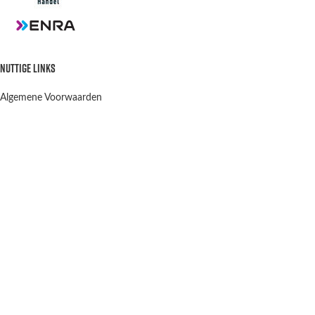
NUTTIGE LINKS
Algemene Voorwaarden
Privacy Policy
Verzenden en retourneren
Contact
OPENINGSTIJDEN
Winkel & Werkplaats
Dinsdag t/m Vrijdag:
9:00-12:00 13:00-18:00
Winkel Zaterdag:
10:00-15:00
Zondag & Maandag:
Gesloten
Scootergoods
2021