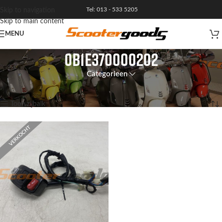
Tel: 013 - 533 5205
Skip to navigation
Skip to main content
MENU
0B1E370000202
Categorieen
Home
/
Product Artikelnummer
/
0B1E370000202
Enig resultaat
Toon zijbalk
VERKOCHT