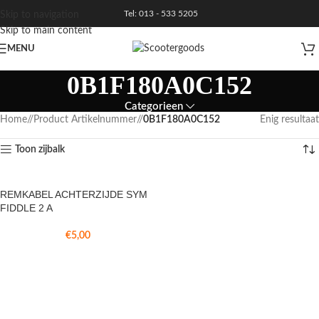
Tel: 013 - 533 5205
Skip to navigation
Skip to main content
MENU
0B1F180A0C152
Categorieen
Home
/
Product Artikelnummer
/
0B1F180A0C152
Enig resultaat
Toon zijbalk
REMKABEL ACHTERZIJDE SYM
FIDDLE 2 A
€
5,00