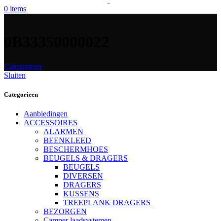
0
items
0B33350000022
Categorieen
Sluiten
Categorieen
Aanbiedingen
ACCESSOIRES
ALARMEN
BEENKLEED
BESCHERMHOES
BEUGELS & DRAGERS
BEUGELS
DIVERSEN
DRAGERS
KUSSENS
TREEPLANK DRAGERS
BEZORGEN
Camper laadsystemen