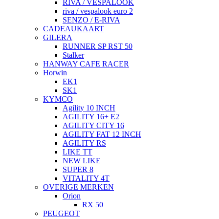
RIVA / VESPALOOK
riva / vespalook euro 2
SENZO / E-RIVA
CADEAUKAART
GILERA
RUNNER SP RST 50
Stalker
HANWAY CAFE RACER
Horwin
EK1
SK1
KYMCO
Agility 10 INCH
AGILITY 16+ E2
AGILITY CITY 16
AGILITY FAT 12 INCH
AGILITY RS
LIKE TT
NEW LIKE
SUPER 8
VITALITY 4T
OVERIGE MERKEN
Orion
RX 50
PEUGEOT