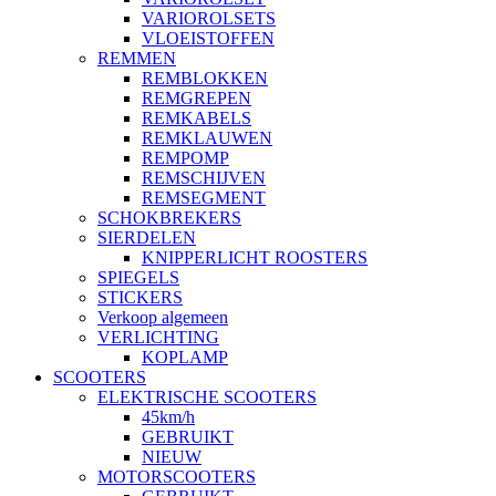
VARIOROLSETS
VLOEISTOFFEN
REMMEN
REMBLOKKEN
REMGREPEN
REMKABELS
REMKLAUWEN
REMPOMP
REMSCHIJVEN
REMSEGMENT
SCHOKBREKERS
SIERDELEN
KNIPPERLICHT ROOSTERS
SPIEGELS
STICKERS
Verkoop algemeen
VERLICHTING
KOPLAMP
SCOOTERS
ELEKTRISCHE SCOOTERS
45km/h
GEBRUIKT
NIEUW
MOTORSCOOTERS