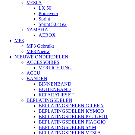
VESPA
LX 50
Primavera
Sprint
Sprint 50 4t e2
YAMAHA
AEROX
MP3
MP3 Gebruikt
MP3 Nieuw
NIEUWE ONDERDELEN
ACCESSOIRES
VERLICHTING
ACCU
BANDEN
BINNENBAND
BUITENBAND
REPARATIESET
BEPLATINGSDELEN
BEPLATINGSDELEN GILERA
BEPLATINGSDELEN KYMCO
BEPLATINGSDELEN PEUGEOT
BEPLATINGSDELEN PIAGGIO
BEPLATINGSDELEN SYM
BEPLATINGSDELEN VESPA