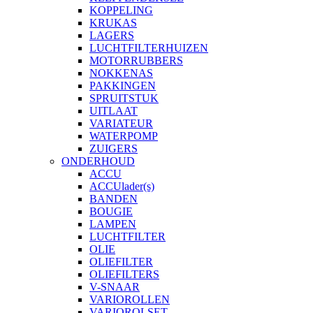
KOPPELING
KRUKAS
LAGERS
LUCHTFILTERHUIZEN
MOTORRUBBERS
NOKKENAS
PAKKINGEN
SPRUITSTUK
UITLAAT
VARIATEUR
WATERPOMP
ZUIGERS
ONDERHOUD
ACCU
ACCUlader(s)
BANDEN
BOUGIE
LAMPEN
LUCHTFILTER
OLIE
OLIEFILTER
OLIEFILTERS
V-SNAAR
VARIOROLLEN
VARIOROLSET