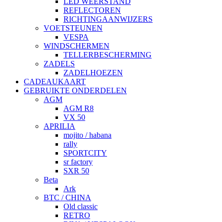
LED WEERSTAND
REFLECTOREN
RICHTINGAANWIJZERS
VOETSTEUNEN
VESPA
WINDSCHERMEN
TELLERBESCHERMING
ZADELS
ZADELHOEZEN
CADEAUKAART
GEBRUIKTE ONDERDELEN
AGM
AGM R8
VX 50
APRILIA
mojito / habana
rally
SPORTCITY
sr factory
SXR 50
Beta
Ark
BTC / CHINA
Old classic
RETRO