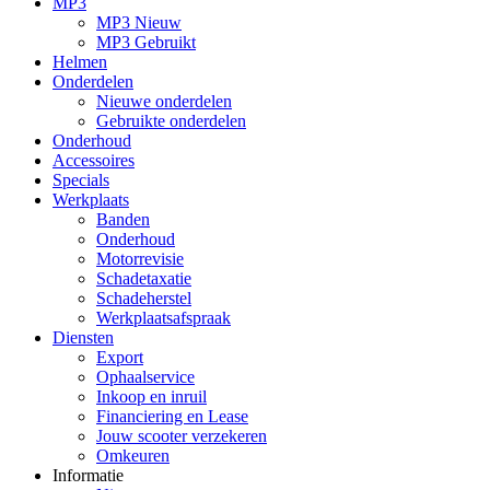
MP3
MP3 Nieuw
MP3 Gebruikt
Helmen
Onderdelen
Nieuwe onderdelen
Gebruikte onderdelen
Onderhoud
Accessoires
Specials
Werkplaats
Banden
Onderhoud
Motorrevisie
Schadetaxatie
Schadeherstel
Werkplaatsafspraak
Diensten
Export
Ophaalservice
Inkoop en inruil
Financiering en Lease
Jouw scooter verzekeren
Omkeuren
Informatie