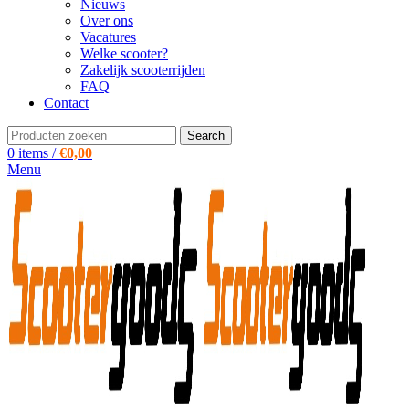
Nieuws
Over ons
Vacatures
Welke scooter?
Zakelijk scooterrijden
FAQ
Contact
Search
0
items
/
€
0,00
Menu