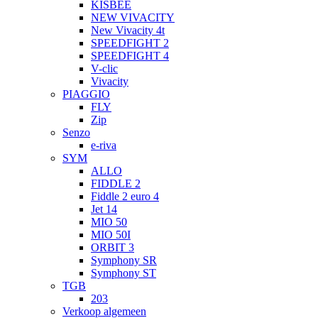
KISBEE
NEW VIVACITY
New Vivacity 4t
SPEEDFIGHT 2
SPEEDFIGHT 4
V-clic
Vivacity
PIAGGIO
FLY
Zip
Senzo
e-riva
SYM
ALLO
FIDDLE 2
Fiddle 2 euro 4
Jet 14
MIO 50
MIO 50I
ORBIT 3
Symphony SR
Symphony ST
TGB
203
Verkoop algemeen