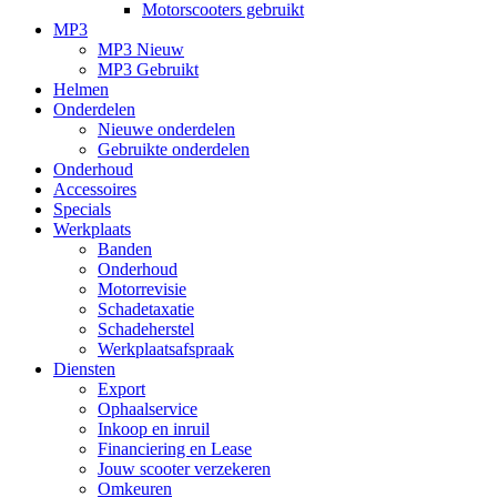
Motorscooters gebruikt
MP3
MP3 Nieuw
MP3 Gebruikt
Helmen
Onderdelen
Nieuwe onderdelen
Gebruikte onderdelen
Onderhoud
Accessoires
Specials
Werkplaats
Banden
Onderhoud
Motorrevisie
Schadetaxatie
Schadeherstel
Werkplaatsafspraak
Diensten
Export
Ophaalservice
Inkoop en inruil
Financiering en Lease
Jouw scooter verzekeren
Omkeuren