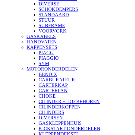
DIVERSE
SCHOKDEMPERS
STANDAARD
STUUR
SUBFRAME
VOORVORK
GASKABELS
HANDVATEN
KAPPENSETS
PIAGG
PIAGGIO
SYM
MOTORONDERDELEN
BENDIX
CARBURATEUR
CARTERKAP
CARTERPAN
CHOKE
CILINDER + TOEBEHOREN
CILINDERKOPPEN
CILINDERS
DIVERSEN
GASKLEPPENHUIS
KICKSTART ONDERDELEN
KLEPPENDEKSEL