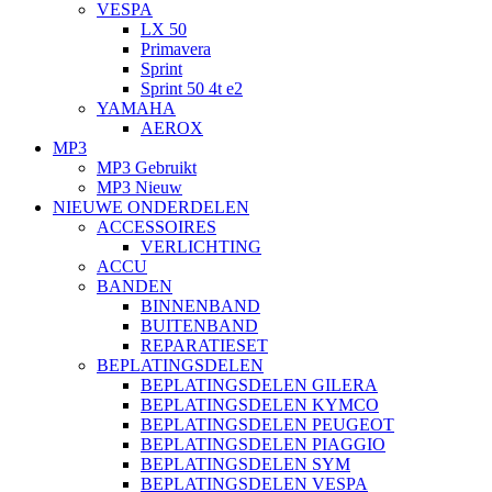
VESPA
LX 50
Primavera
Sprint
Sprint 50 4t e2
YAMAHA
AEROX
MP3
MP3 Gebruikt
MP3 Nieuw
NIEUWE ONDERDELEN
ACCESSOIRES
VERLICHTING
ACCU
BANDEN
BINNENBAND
BUITENBAND
REPARATIESET
BEPLATINGSDELEN
BEPLATINGSDELEN GILERA
BEPLATINGSDELEN KYMCO
BEPLATINGSDELEN PEUGEOT
BEPLATINGSDELEN PIAGGIO
BEPLATINGSDELEN SYM
BEPLATINGSDELEN VESPA