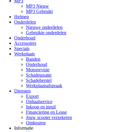
MP3
MP3 Nieuw
MP3 Gebruikt
Helmen
Onderdelen
Nieuwe onderdelen
Gebruikte onderdelen
Onderhoud
Accessoires
Specials
Werkplaats
Banden
Onderhoud
Motorrevisie
Schadetaxatie
Schadeherstel
Werkplaatsafspraak
Diensten
Export
Ophaalservice
Inkoop en inruil
Financiering en Lease
Jouw scooter verzekeren
Omkeuren
Informatie