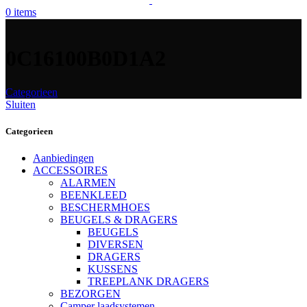
0
items
0C16100B0D1A2
Categorieen
Sluiten
Categorieen
Aanbiedingen
ACCESSOIRES
ALARMEN
BEENKLEED
BESCHERMHOES
BEUGELS & DRAGERS
BEUGELS
DIVERSEN
DRAGERS
KUSSENS
TREEPLANK DRAGERS
BEZORGEN
Camper laadsystemen