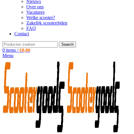
Nieuws
Over ons
Vacatures
Welke scooter?
Zakelijk scooterrijden
FAQ
Contact
Search
0
items
/
€
0,00
Menu