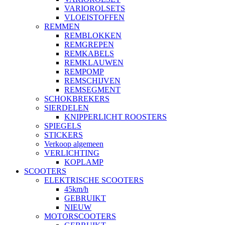
VARIOROLSETS
VLOEISTOFFEN
REMMEN
REMBLOKKEN
REMGREPEN
REMKABELS
REMKLAUWEN
REMPOMP
REMSCHIJVEN
REMSEGMENT
SCHOKBREKERS
SIERDELEN
KNIPPERLICHT ROOSTERS
SPIEGELS
STICKERS
Verkoop algemeen
VERLICHTING
KOPLAMP
SCOOTERS
ELEKTRISCHE SCOOTERS
45km/h
GEBRUIKT
NIEUW
MOTORSCOOTERS