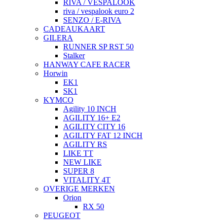
RIVA / VESPALOOK
riva / vespalook euro 2
SENZO / E-RIVA
CADEAUKAART
GILERA
RUNNER SP RST 50
Stalker
HANWAY CAFE RACER
Horwin
EK1
SK1
KYMCO
Agility 10 INCH
AGILITY 16+ E2
AGILITY CITY 16
AGILITY FAT 12 INCH
AGILITY RS
LIKE TT
NEW LIKE
SUPER 8
VITALITY 4T
OVERIGE MERKEN
Orion
RX 50
PEUGEOT