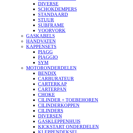
DIVERSE
SCHOKDEMPERS
STANDAARD
STUUR
SUBFRAME
VOORVORK
GASKABELS
HANDVATEN
KAPPENSETS
PIAGG
PIAGGIO
SYM
MOTORONDERDELEN
BENDIX
CARBURATEUR
CARTERKAP
CARTERPAN
CHOKE
CILINDER + TOEBEHOREN
CILINDERKOPPEN
CILINDERS
DIVERSEN
GASKLEPPENHUIS
KICKSTART ONDERDELEN
KLEPPENDEKSEL