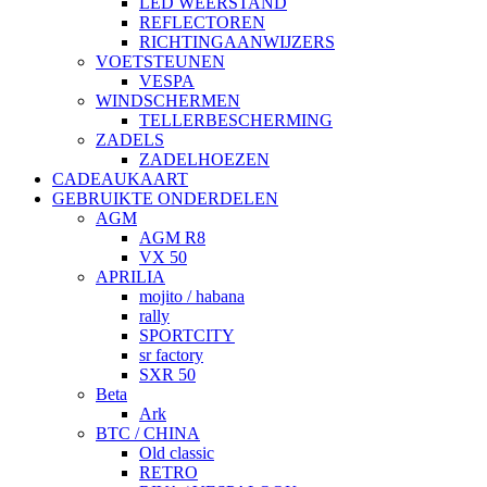
LED WEERSTAND
REFLECTOREN
RICHTINGAANWIJZERS
VOETSTEUNEN
VESPA
WINDSCHERMEN
TELLERBESCHERMING
ZADELS
ZADELHOEZEN
CADEAUKAART
GEBRUIKTE ONDERDELEN
AGM
AGM R8
VX 50
APRILIA
mojito / habana
rally
SPORTCITY
sr factory
SXR 50
Beta
Ark
BTC / CHINA
Old classic
RETRO