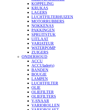
KOPPELING
KRUKAS
LAGERS
LUCHTFILTERHUIZEN
MOTORRUBBERS
NOKKENAS
PAKKINGEN
SPRUITSTUK
UITLAAT
VARIATEUR
WATERPOMP
ZUIGERS
ONDERHOUD
ACCU
ACCUlader(s)
BANDEN
BOUGIE
LAMPEN
LUCHTFILTER
OLIE
OLIEFILTER
OLIEFILTERS
V-SNAAR
VARIOROLLEN
VARIOROLSET