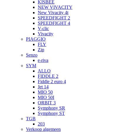
KISBEE
NEW VIVACITY
New Vivacity 4t
SPEEDFIGHT 2
SPEEDFIGHT 4
V-clic
Vivacity
PIAGGIO
FLY
Zip
Senzo
e-riva
SYM
ALLO
FIDDLE 2
Fiddle 2 euro 4
Jet 14
MIO 50
MIO 50I
ORBIT 3
Symphony SR
Symphony ST
TGB
203
Verkoop algemeen