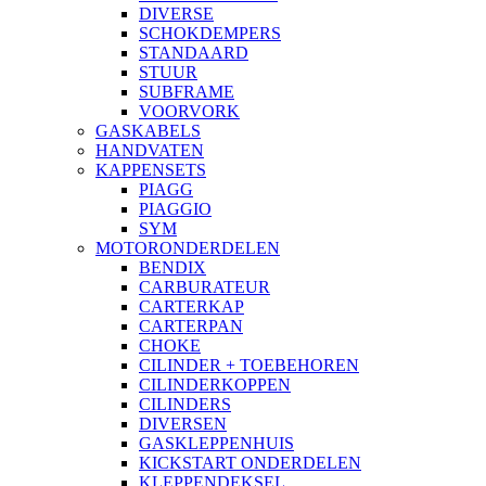
DIVERSE
SCHOKDEMPERS
STANDAARD
STUUR
SUBFRAME
VOORVORK
GASKABELS
HANDVATEN
KAPPENSETS
PIAGG
PIAGGIO
SYM
MOTORONDERDELEN
BENDIX
CARBURATEUR
CARTERKAP
CARTERPAN
CHOKE
CILINDER + TOEBEHOREN
CILINDERKOPPEN
CILINDERS
DIVERSEN
GASKLEPPENHUIS
KICKSTART ONDERDELEN
KLEPPENDEKSEL