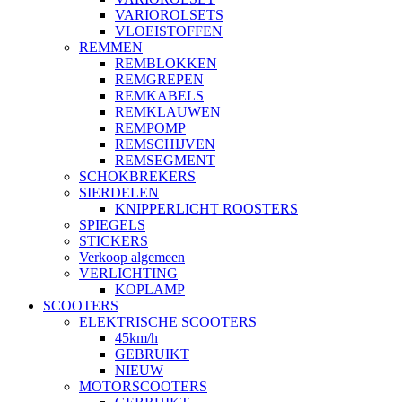
VARIOROLSETS
VLOEISTOFFEN
REMMEN
REMBLOKKEN
REMGREPEN
REMKABELS
REMKLAUWEN
REMPOMP
REMSCHIJVEN
REMSEGMENT
SCHOKBREKERS
SIERDELEN
KNIPPERLICHT ROOSTERS
SPIEGELS
STICKERS
Verkoop algemeen
VERLICHTING
KOPLAMP
SCOOTERS
ELEKTRISCHE SCOOTERS
45km/h
GEBRUIKT
NIEUW
MOTORSCOOTERS