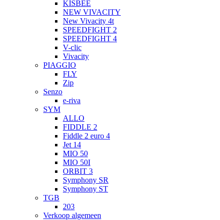
KISBEE
NEW VIVACITY
New Vivacity 4t
SPEEDFIGHT 2
SPEEDFIGHT 4
V-clic
Vivacity
PIAGGIO
FLY
Zip
Senzo
e-riva
SYM
ALLO
FIDDLE 2
Fiddle 2 euro 4
Jet 14
MIO 50
MIO 50I
ORBIT 3
Symphony SR
Symphony ST
TGB
203
Verkoop algemeen