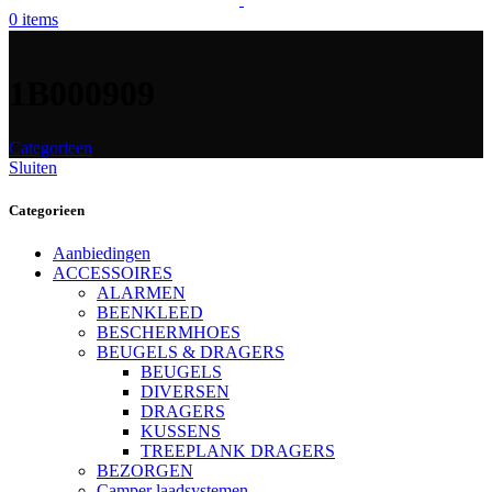
0
items
1B000909
Categorieen
Sluiten
Categorieen
Aanbiedingen
ACCESSOIRES
ALARMEN
BEENKLEED
BESCHERMHOES
BEUGELS & DRAGERS
BEUGELS
DIVERSEN
DRAGERS
KUSSENS
TREEPLANK DRAGERS
BEZORGEN
Camper laadsystemen