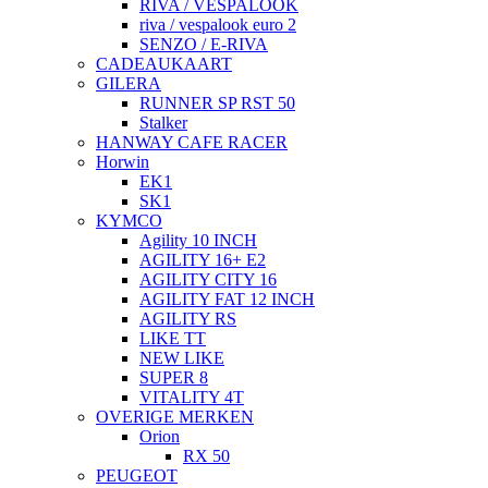
RIVA / VESPALOOK
riva / vespalook euro 2
SENZO / E-RIVA
CADEAUKAART
GILERA
RUNNER SP RST 50
Stalker
HANWAY CAFE RACER
Horwin
EK1
SK1
KYMCO
Agility 10 INCH
AGILITY 16+ E2
AGILITY CITY 16
AGILITY FAT 12 INCH
AGILITY RS
LIKE TT
NEW LIKE
SUPER 8
VITALITY 4T
OVERIGE MERKEN
Orion
RX 50
PEUGEOT