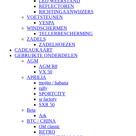
LED WEERSTAND
REFLECTOREN
RICHTINGAANWIJZERS
VOETSTEUNEN
VESPA
WINDSCHERMEN
TELLERBESCHERMING
ZADELS
ZADELHOEZEN
CADEAUKAART
GEBRUIKTE ONDERDELEN
AGM
AGM R8
VX 50
APRILIA
mojito / habana
rally
SPORTCITY
sr factory
SXR 50
Beta
Ark
BTC / CHINA
Old classic
RETRO