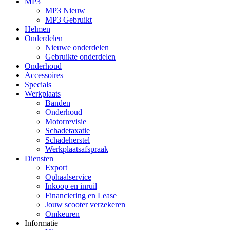
MP3
MP3 Nieuw
MP3 Gebruikt
Helmen
Onderdelen
Nieuwe onderdelen
Gebruikte onderdelen
Onderhoud
Accessoires
Specials
Werkplaats
Banden
Onderhoud
Motorrevisie
Schadetaxatie
Schadeherstel
Werkplaatsafspraak
Diensten
Export
Ophaalservice
Inkoop en inruil
Financiering en Lease
Jouw scooter verzekeren
Omkeuren
Informatie