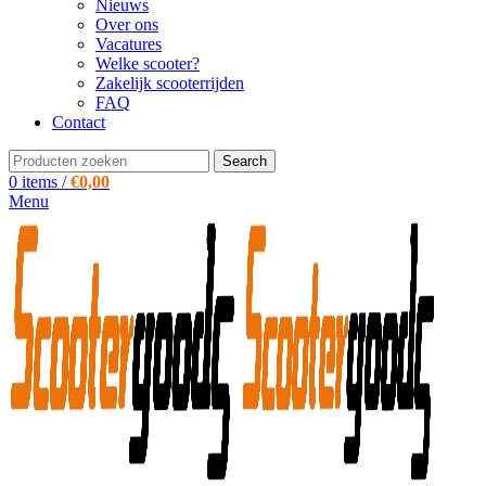
Nieuws
Over ons
Vacatures
Welke scooter?
Zakelijk scooterrijden
FAQ
Contact
Search
0
items
/
€
0,00
Menu