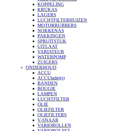
KOPPELING
KRUKAS
LAGERS
LUCHTFILTERHUIZEN
MOTORRUBBERS
NOKKENAS
PAKKINGEN
SPRUITSTUK
UITLAAT
VARIATEUR
WATERPOMP
ZUIGERS
ONDERHOUD
ACCU
ACCUlader(s)
BANDEN
BOUGIE
LAMPEN
LUCHTFILTER
OLIE
OLIEFILTER
OLIEFILTERS
V-SNAAR
VARIOROLLEN
VARIOROLSET