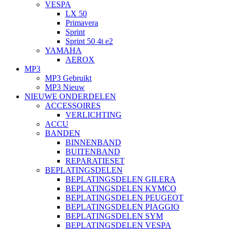
VESPA
LX 50
Primavera
Sprint
Sprint 50 4t e2
YAMAHA
AEROX
MP3
MP3 Gebruikt
MP3 Nieuw
NIEUWE ONDERDELEN
ACCESSOIRES
VERLICHTING
ACCU
BANDEN
BINNENBAND
BUITENBAND
REPARATIESET
BEPLATINGSDELEN
BEPLATINGSDELEN GILERA
BEPLATINGSDELEN KYMCO
BEPLATINGSDELEN PEUGEOT
BEPLATINGSDELEN PIAGGIO
BEPLATINGSDELEN SYM
BEPLATINGSDELEN VESPA