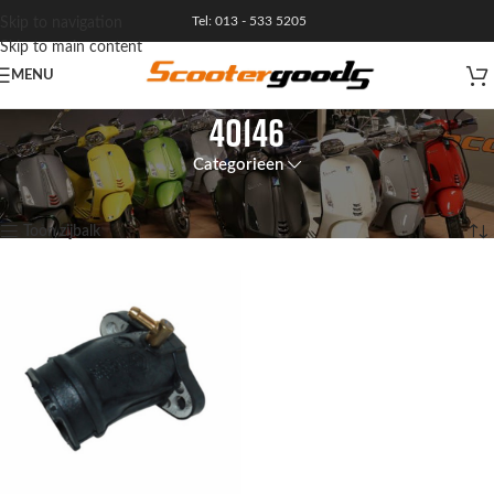
Tel: 013 - 533 5205
Skip to navigation
Skip to main content
MENU
40146
Categorieen
Home
/
Product Artikelnummer
/
40146
Enig resultaat
Toon zijbalk