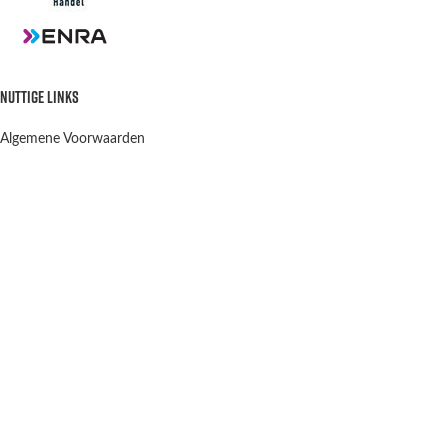
NUTTIGE LINKS
Algemene Voorwaarden
Privacy Policy
Verzenden en retourneren
Contact
OPENINGSTIJDEN
Winkel & Werkplaats
Dinsdag t/m Vrijdag:
9:00-12:00 13:00-18:00
Winkel Zaterdag:
10:00-15:00
Zondag & Maandag:
Gesloten
Scootergoods
2021