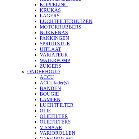
KOPPELING
KRUKAS
LAGERS
LUCHTFILTERHUIZEN
MOTORRUBBERS
NOKKENAS
PAKKINGEN
SPRUITSTUK
UITLAAT
VARIATEUR
WATERPOMP
ZUIGERS
ONDERHOUD
ACCU
ACCUlader(s)
BANDEN
BOUGIE
LAMPEN
LUCHTFILTER
OLIE
OLIEFILTER
OLIEFILTERS
V-SNAAR
VARIOROLLEN
VARIOROLSET