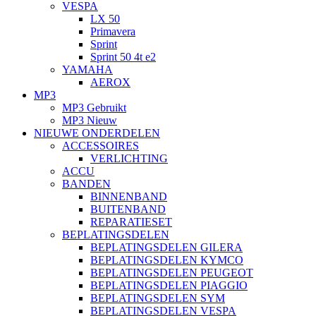
VESPA
LX 50
Primavera
Sprint
Sprint 50 4t e2
YAMAHA
AEROX
MP3
MP3 Gebruikt
MP3 Nieuw
NIEUWE ONDERDELEN
ACCESSOIRES
VERLICHTING
ACCU
BANDEN
BINNENBAND
BUITENBAND
REPARATIESET
BEPLATINGSDELEN
BEPLATINGSDELEN GILERA
BEPLATINGSDELEN KYMCO
BEPLATINGSDELEN PEUGEOT
BEPLATINGSDELEN PIAGGIO
BEPLATINGSDELEN SYM
BEPLATINGSDELEN VESPA