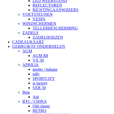
LED WEERSTAND
REFLECTOREN
RICHTINGAANWIJZERS
VOETSTEUNEN
VESPA
WINDSCHERMEN
TELLERBESCHERMING
ZADELS
ZADELHOEZEN
CADEAUKAART
GEBRUIKTE ONDERDELEN
AGM
AGM R8
VX 50
APRILIA
mojito / habana
rally
SPORTCITY
sr factory
SXR 50
Beta
Ark
BTC / CHINA
Old classic
RETRO