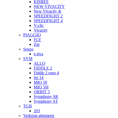
KISBEE
NEW VIVACITY
New Vivacity 4t
SPEEDFIGHT 2
SPEEDFIGHT 4
V-clic
Vivacity
PIAGGIO
FLY
Zip
Senzo
e-riva
SYM
ALLO
FIDDLE 2
Fiddle 2 euro 4
Jet 14
MIO 50
MIO 50I
ORBIT 3
Symphony SR
Symphony ST
TGB
203
Verkoop algemeen