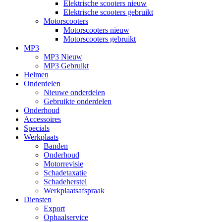
Elektrische scooters nieuw
Elektrische scooters gebruikt
Motorscooters
Motorscooters nieuw
Motorscooters gebruikt
MP3
MP3 Nieuw
MP3 Gebruikt
Helmen
Onderdelen
Nieuwe onderdelen
Gebruikte onderdelen
Onderhoud
Accessoires
Specials
Werkplaats
Banden
Onderhoud
Motorrevisie
Schadetaxatie
Schadeherstel
Werkplaatsafspraak
Diensten
Export
Ophaalservice