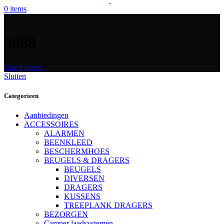
0
items
5889
Categorieen
Sluiten
Categorieen
Aanbiedingen
ACCESSOIRES
ALARMEN
BEENKLEED
BESCHERMHOES
BEUGELS & DRAGERS
BEUGELS
DIVERSEN
DRAGERS
KUSSENS
TREEPLANK DRAGERS
BEZORGEN
Camper laadsystemen