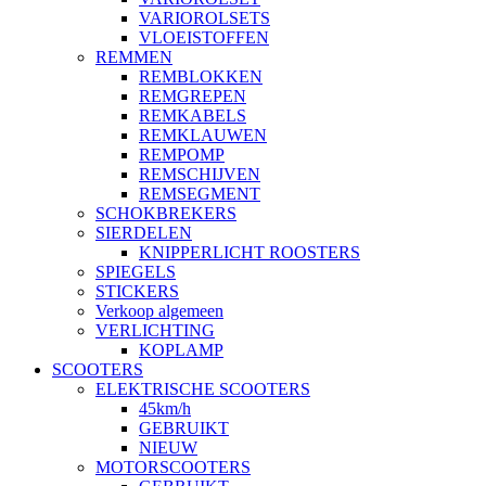
VARIOROLSETS
VLOEISTOFFEN
REMMEN
REMBLOKKEN
REMGREPEN
REMKABELS
REMKLAUWEN
REMPOMP
REMSCHIJVEN
REMSEGMENT
SCHOKBREKERS
SIERDELEN
KNIPPERLICHT ROOSTERS
SPIEGELS
STICKERS
Verkoop algemeen
VERLICHTING
KOPLAMP
SCOOTERS
ELEKTRISCHE SCOOTERS
45km/h
GEBRUIKT
NIEUW
MOTORSCOOTERS