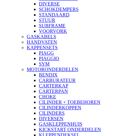
DIVERSE
SCHOKDEMPERS
STANDAARD
STUUR
SUBFRAME
VOORVORK
GASKABELS
HANDVATEN
KAPPENSETS
PIAGG
PIAGGIO
SYM
MOTORONDERDELEN
BENDIX
CARBURATEUR
CARTERKAP
CARTERPAN
CHOKE
CILINDER + TOEBEHOREN
CILINDERKOPPEN
CILINDERS
DIVERSEN
GASKLEPPENHUIS
KICKSTART ONDERDELEN
KLEPPENDEKSEL