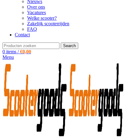
Nieuws
Over ons
Vacatures
Welke scooter?
Zakelijk scooterrijden
FAQ
Contact
Search
0
items
/
€
0,00
Menu