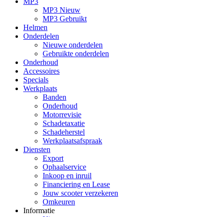
MP3
MP3 Nieuw
MP3 Gebruikt
Helmen
Onderdelen
Nieuwe onderdelen
Gebruikte onderdelen
Onderhoud
Accessoires
Specials
Werkplaats
Banden
Onderhoud
Motorrevisie
Schadetaxatie
Schadeherstel
Werkplaatsafspraak
Diensten
Export
Ophaalservice
Inkoop en inruil
Financiering en Lease
Jouw scooter verzekeren
Omkeuren
Informatie