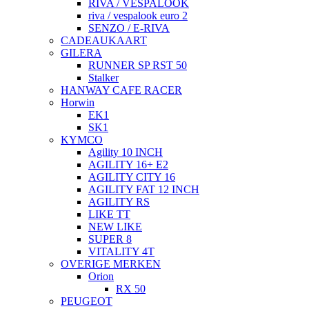
RIVA / VESPALOOK
riva / vespalook euro 2
SENZO / E-RIVA
CADEAUKAART
GILERA
RUNNER SP RST 50
Stalker
HANWAY CAFE RACER
Horwin
EK1
SK1
KYMCO
Agility 10 INCH
AGILITY 16+ E2
AGILITY CITY 16
AGILITY FAT 12 INCH
AGILITY RS
LIKE TT
NEW LIKE
SUPER 8
VITALITY 4T
OVERIGE MERKEN
Orion
RX 50
PEUGEOT