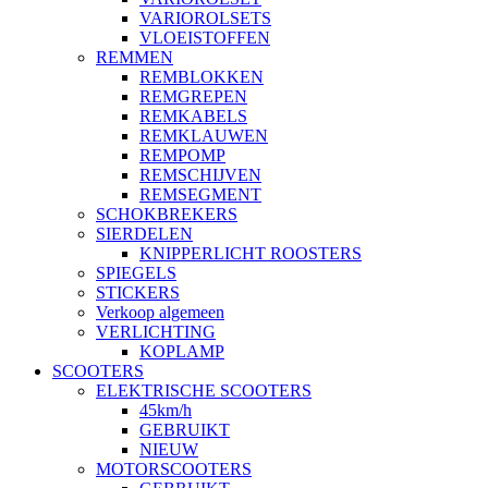
VARIOROLSETS
VLOEISTOFFEN
REMMEN
REMBLOKKEN
REMGREPEN
REMKABELS
REMKLAUWEN
REMPOMP
REMSCHIJVEN
REMSEGMENT
SCHOKBREKERS
SIERDELEN
KNIPPERLICHT ROOSTERS
SPIEGELS
STICKERS
Verkoop algemeen
VERLICHTING
KOPLAMP
SCOOTERS
ELEKTRISCHE SCOOTERS
45km/h
GEBRUIKT
NIEUW
MOTORSCOOTERS