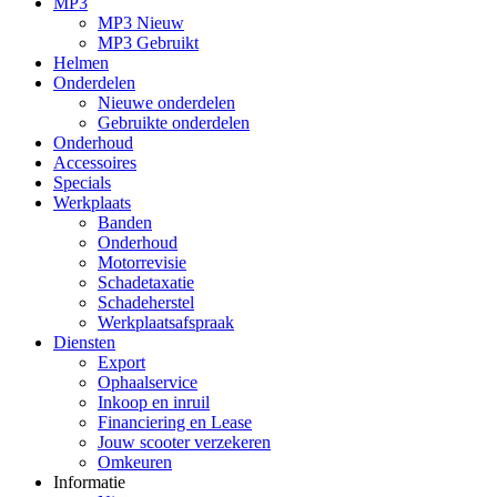
MP3
MP3 Nieuw
MP3 Gebruikt
Helmen
Onderdelen
Nieuwe onderdelen
Gebruikte onderdelen
Onderhoud
Accessoires
Specials
Werkplaats
Banden
Onderhoud
Motorrevisie
Schadetaxatie
Schadeherstel
Werkplaatsafspraak
Diensten
Export
Ophaalservice
Inkoop en inruil
Financiering en Lease
Jouw scooter verzekeren
Omkeuren
Informatie