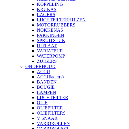
KOPPELING
KRUKAS
LAGERS
LUCHTFILTERHUIZEN
MOTORRUBBERS
NOKKENAS
PAKKINGEN
SPRUITSTUK
UITLAAT
VARIATEUR
WATERPOMP
ZUIGERS
ONDERHOUD
ACCU
ACCUlader(s)
BANDEN
BOUGIE
LAMPEN
LUCHTFILTER
OLIE
OLIEFILTER
OLIEFILTERS
V-SNAAR
VARIOROLLEN
VARIOROLSET