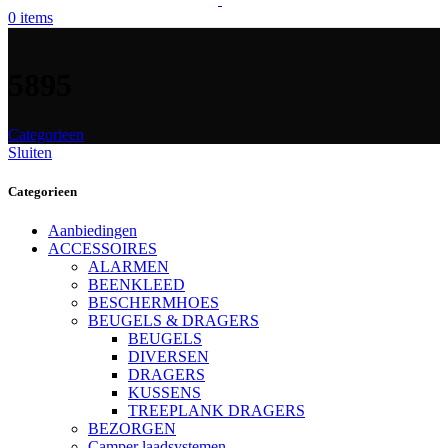
0
items
5895
Categorieen
Sluiten
Categorieen
Aanbiedingen
ACCESSOIRES
ALARMEN
BEENKLEED
BESCHERMHOES
BEUGELS & DRAGERS
BEUGELS
DIVERSEN
DRAGERS
KUSSENS
TREEPLANK DRAGERS
BEZORGEN
Camper laadsystemen