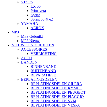
VESPA
LX 50
Primavera
Sprint
Sprint 50 4t e2
YAMAHA
AEROX
MP3
MP3 Gebruikt
MP3 Nieuw
NIEUWE ONDERDELEN
ACCESSOIRES
VERLICHTING
ACCU
BANDEN
BINNENBAND
BUITENBAND
REPARATIESET
BEPLATINGSDELEN
BEPLATINGSDELEN GILERA
BEPLATINGSDELEN KYMCO
BEPLATINGSDELEN PEUGEOT
BEPLATINGSDELEN PIAGGIO
BEPLATINGSDELEN SYM
BEPLATINGSDELEN VESPA