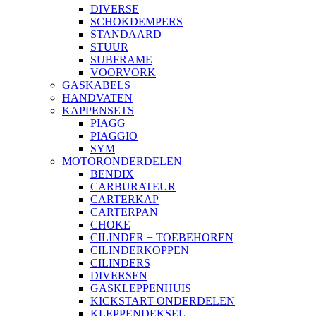
DIVERSE
SCHOKDEMPERS
STANDAARD
STUUR
SUBFRAME
VOORVORK
GASKABELS
HANDVATEN
KAPPENSETS
PIAGG
PIAGGIO
SYM
MOTORONDERDELEN
BENDIX
CARBURATEUR
CARTERKAP
CARTERPAN
CHOKE
CILINDER + TOEBEHOREN
CILINDERKOPPEN
CILINDERS
DIVERSEN
GASKLEPPENHUIS
KICKSTART ONDERDELEN
KLEPPENDEKSEL