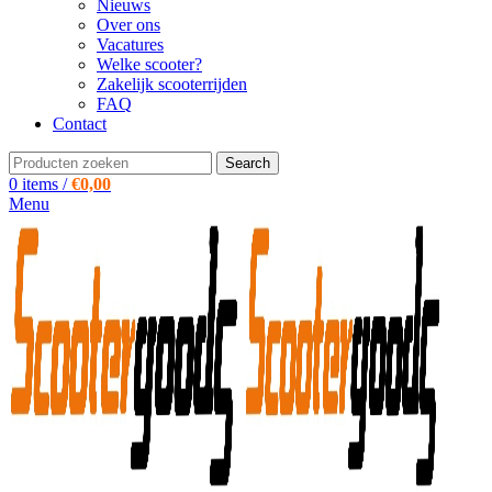
Nieuws
Over ons
Vacatures
Welke scooter?
Zakelijk scooterrijden
FAQ
Contact
Search
0
items
/
€
0,00
Menu