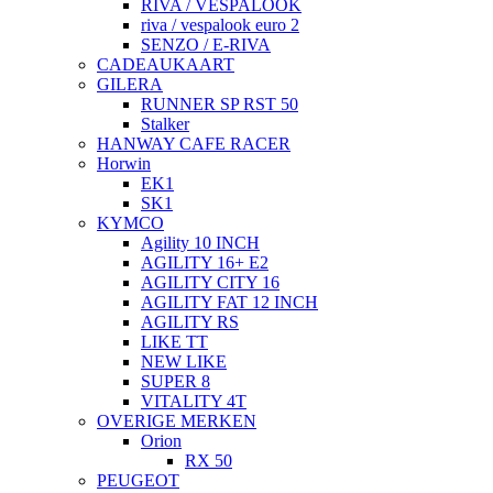
RIVA / VESPALOOK
riva / vespalook euro 2
SENZO / E-RIVA
CADEAUKAART
GILERA
RUNNER SP RST 50
Stalker
HANWAY CAFE RACER
Horwin
EK1
SK1
KYMCO
Agility 10 INCH
AGILITY 16+ E2
AGILITY CITY 16
AGILITY FAT 12 INCH
AGILITY RS
LIKE TT
NEW LIKE
SUPER 8
VITALITY 4T
OVERIGE MERKEN
Orion
RX 50
PEUGEOT