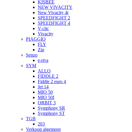
KISBEE
NEW VIVACITY
New Vivacity 4t
SPEEDFIGHT 2
SPEEDFIGHT 4
V-clic
Vivacity
PIAGGIO
FLY
Zip
Senzo
e-riva
SYM
ALLO
FIDDLE 2
Fiddle 2 euro 4
Jet 14
MIO 50
MIO 50I
ORBIT 3
Symphony SR
Symphony ST
TGB
203
Verkoop algemeen