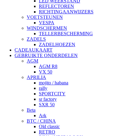
LED WEERSTAND
REFLECTOREN
RICHTINGAANWIJZERS
VOETSTEUNEN
VESPA
WINDSCHERMEN
TELLERBESCHERMING
ZADELS
ZADELHOEZEN
CADEAUKAART
GEBRUIKTE ONDERDELEN
AGM
AGM R8
VX 50
APRILIA
mojito / habana
rally
SPORTCITY
sr factory
SXR 50
Beta
Ark
BTC / CHINA
Old classic
RETRO