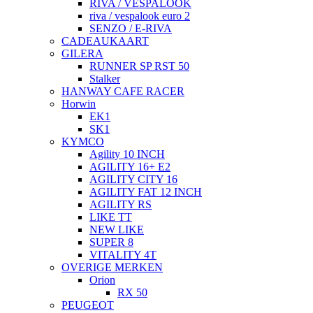
RIVA / VESPALOOK
riva / vespalook euro 2
SENZO / E-RIVA
CADEAUKAART
GILERA
RUNNER SP RST 50
Stalker
HANWAY CAFE RACER
Horwin
EK1
SK1
KYMCO
Agility 10 INCH
AGILITY 16+ E2
AGILITY CITY 16
AGILITY FAT 12 INCH
AGILITY RS
LIKE TT
NEW LIKE
SUPER 8
VITALITY 4T
OVERIGE MERKEN
Orion
RX 50
PEUGEOT