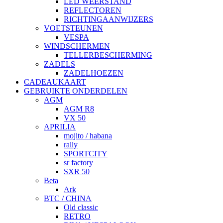
LED WEERSTAND
REFLECTOREN
RICHTINGAANWIJZERS
VOETSTEUNEN
VESPA
WINDSCHERMEN
TELLERBESCHERMING
ZADELS
ZADELHOEZEN
CADEAUKAART
GEBRUIKTE ONDERDELEN
AGM
AGM R8
VX 50
APRILIA
mojito / habana
rally
SPORTCITY
sr factory
SXR 50
Beta
Ark
BTC / CHINA
Old classic
RETRO