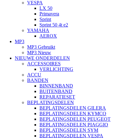
VESPA
LX 50
Primavera
Sprint
Sprint 50 4t e2
YAMAHA
AEROX
MP3
MP3 Gebruikt
MP3 Nieuw
NIEUWE ONDERDELEN
ACCESSOIRES
VERLICHTING
ACCU
BANDEN
BINNENBAND
BUITENBAND
REPARATIESET
BEPLATINGSDELEN
BEPLATINGSDELEN GILERA
BEPLATINGSDELEN KYMCO
BEPLATINGSDELEN PEUGEOT
BEPLATINGSDELEN PIAGGIO
BEPLATINGSDELEN SYM
BEPLATINGSDELEN VESPA