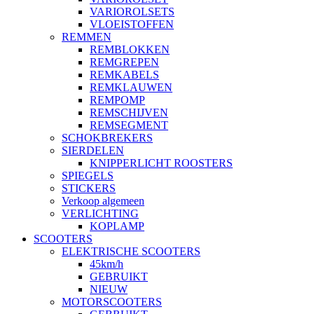
VARIOROLSETS
VLOEISTOFFEN
REMMEN
REMBLOKKEN
REMGREPEN
REMKABELS
REMKLAUWEN
REMPOMP
REMSCHIJVEN
REMSEGMENT
SCHOKBREKERS
SIERDELEN
KNIPPERLICHT ROOSTERS
SPIEGELS
STICKERS
Verkoop algemeen
VERLICHTING
KOPLAMP
SCOOTERS
ELEKTRISCHE SCOOTERS
45km/h
GEBRUIKT
NIEUW
MOTORSCOOTERS