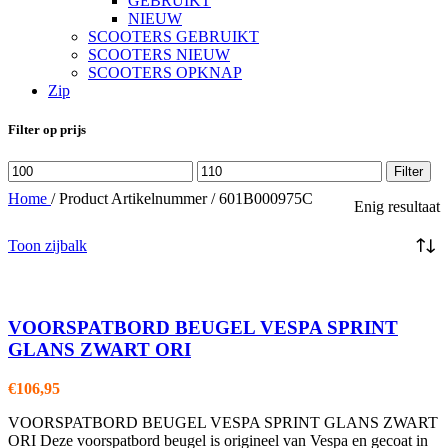
GEBRUIKT
NIEUW
SCOOTERS GEBRUIKT
SCOOTERS NIEUW
SCOOTERS OPKNAP
Zip
Filter op prijs
Min.
Max.
Filter
prijs
prijs
Home
/
Product Artikelnummer
/
601B000975C
Enig resultaat
Toon zijbalk
VOORSPATBORD BEUGEL VESPA SPRINT
GLANS ZWART ORI
€
106,95
VOORSPATBORD BEUGEL VESPA SPRINT GLANS ZWART
ORI Deze voorspatbord beugel is origineel van Vespa en gecoat in