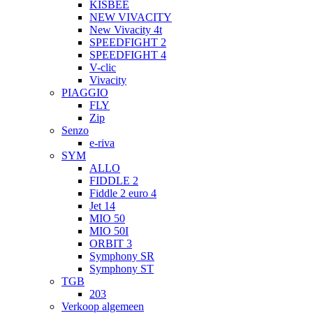
KISBEE
NEW VIVACITY
New Vivacity 4t
SPEEDFIGHT 2
SPEEDFIGHT 4
V-clic
Vivacity
PIAGGIO
FLY
Zip
Senzo
e-riva
SYM
ALLO
FIDDLE 2
Fiddle 2 euro 4
Jet 14
MIO 50
MIO 50I
ORBIT 3
Symphony SR
Symphony ST
TGB
203
Verkoop algemeen