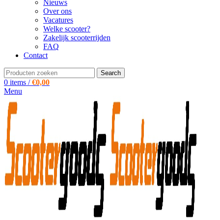
Nieuws
Over ons
Vacatures
Welke scooter?
Zakelijk scooterrijden
FAQ
Contact
Search
0
items
/
€
0,00
Menu