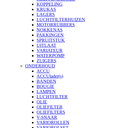
KOPPELING
KRUKAS
LAGERS
LUCHTFILTERHUIZEN
MOTORRUBBERS
NOKKENAS
PAKKINGEN
SPRUITSTUK
UITLAAT
VARIATEUR
WATERPOMP
ZUIGERS
ONDERHOUD
ACCU
ACCUlader(s)
BANDEN
BOUGIE
LAMPEN
LUCHTFILTER
OLIE
OLIEFILTER
OLIEFILTERS
V-SNAAR
VARIOROLLEN
VARIOROLSET