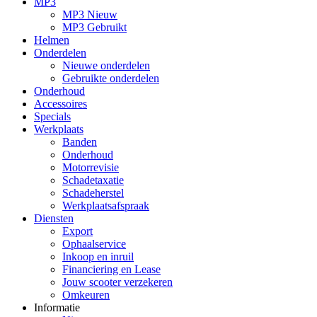
MP3
MP3 Nieuw
MP3 Gebruikt
Helmen
Onderdelen
Nieuwe onderdelen
Gebruikte onderdelen
Onderhoud
Accessoires
Specials
Werkplaats
Banden
Onderhoud
Motorrevisie
Schadetaxatie
Schadeherstel
Werkplaatsafspraak
Diensten
Export
Ophaalservice
Inkoop en inruil
Financiering en Lease
Jouw scooter verzekeren
Omkeuren
Informatie