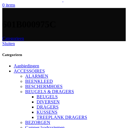
0
items
601B000975C
Categorieen
Sluiten
Categorieen
Aanbiedingen
ACCESSOIRES
ALARMEN
BEENKLEED
BESCHERMHOES
BEUGELS & DRAGERS
BEUGELS
DIVERSEN
DRAGERS
KUSSENS
TREEPLANK DRAGERS
BEZORGEN
Camper laadsystemen