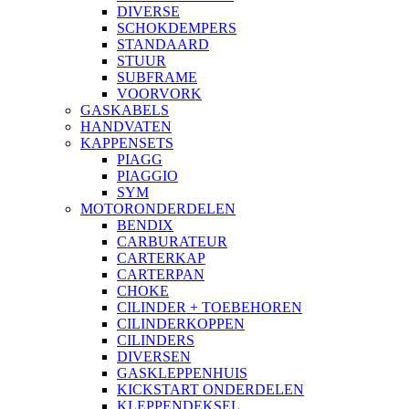
DIVERSE
SCHOKDEMPERS
STANDAARD
STUUR
SUBFRAME
VOORVORK
GASKABELS
HANDVATEN
KAPPENSETS
PIAGG
PIAGGIO
SYM
MOTORONDERDELEN
BENDIX
CARBURATEUR
CARTERKAP
CARTERPAN
CHOKE
CILINDER + TOEBEHOREN
CILINDERKOPPEN
CILINDERS
DIVERSEN
GASKLEPPENHUIS
KICKSTART ONDERDELEN
KLEPPENDEKSEL