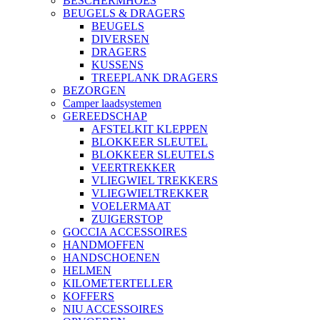
BESCHERMHOES
BEUGELS & DRAGERS
BEUGELS
DIVERSEN
DRAGERS
KUSSENS
TREEPLANK DRAGERS
BEZORGEN
Camper laadsystemen
GEREEDSCHAP
AFSTELKIT KLEPPEN
BLOKKEER SLEUTEL
BLOKKEER SLEUTELS
VEERTREKKER
VLIEGWIEL TREKKERS
VLIEGWIELTREKKER
VOELERMAAT
ZUIGERSTOP
GOCCIA ACCESSOIRES
HANDMOFFEN
HANDSCHOENEN
HELMEN
KILOMETERTELLER
KOFFERS
NIU ACCESSOIRES