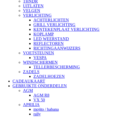
THNDR
UITLATEN
VELGEN
VERLICHTING
ACHTERLICHTEN
GRILL VERLICHTING
KENTEKENPLAAT VERLICHTING
KOPLAMP
LED WEERSTAND
REFLECTOREN
RICHTINGAANWIJZERS
VOETSTEUNEN
VESPA
WINDSCHERMEN
TELLERBESCHERMING
ZADELS
ZADELHOEZEN
CADEAUKAART
GEBRUIKTE ONDERDELEN
AGM
AGM R8
VX 50
APRILIA
mojito / habana
rally