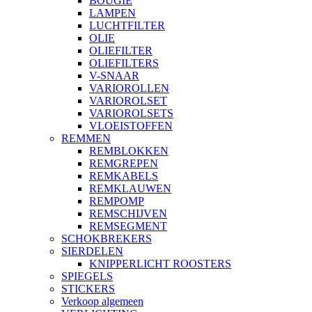
BOUGIE
LAMPEN
LUCHTFILTER
OLIE
OLIEFILTER
OLIEFILTERS
V-SNAAR
VARIOROLLEN
VARIOROLSET
VARIOROLSETS
VLOEISTOFFEN
REMMEN
REMBLOKKEN
REMGREPEN
REMKABELS
REMKLAUWEN
REMPOMP
REMSCHIJVEN
REMSEGMENT
SCHOKBREKERS
SIERDELEN
KNIPPERLICHT ROOSTERS
SPIEGELS
STICKERS
Verkoop algemeen