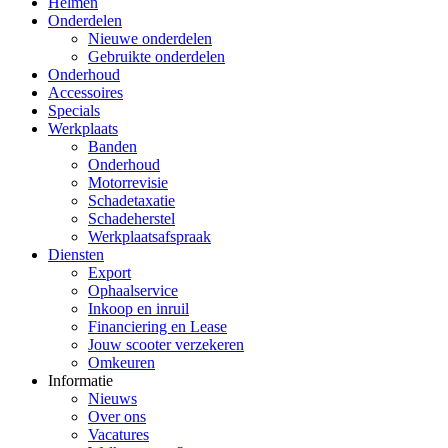
Helmen
Onderdelen
Nieuwe onderdelen
Gebruikte onderdelen
Onderhoud
Accessoires
Specials
Werkplaats
Banden
Onderhoud
Motorrevisie
Schadetaxatie
Schadeherstel
Werkplaatsafspraak
Diensten
Export
Ophaalservice
Inkoop en inruil
Financiering en Lease
Jouw scooter verzekeren
Omkeuren
Informatie
Nieuws
Over ons
Vacatures