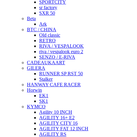
SPORTCITY
sr factory
SXR 50
Beta
Ark
BTC / CHINA
Old classic
RETRO
RIVA / VESPALOOK
riva / vespalook euro 2
SENZO / E-RIVA
CADEAUKAART
GILERA
RUNNER SP RST 50
Stalker
HANWAY CAFE RACER
Horwin
EK1
SK1
KYMCO
Agility 10 INCH
AGILITY 16+ E2
AGILITY CITY 16
AGILITY FAT 12 INCH
AGILITY RS