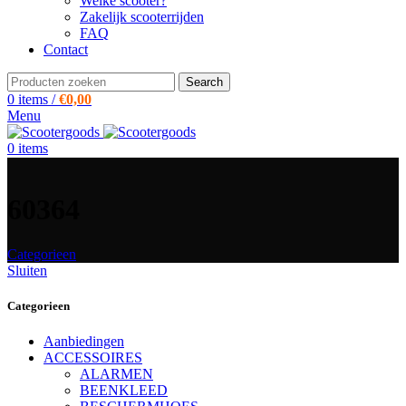
Welke scooter?
Zakelijk scooterrijden
FAQ
Contact
Search
0
items
/
€
0,00
Menu
0
items
60364
Categorieen
Sluiten
Categorieen
Aanbiedingen
ACCESSOIRES
ALARMEN
BEENKLEED