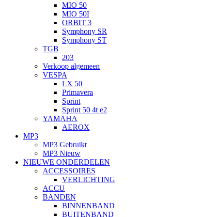
MIO 50
MIO 50I
ORBIT 3
Symphony SR
Symphony ST
TGB
203
Verkoop algemeen
VESPA
LX 50
Primavera
Sprint
Sprint 50 4t e2
YAMAHA
AEROX
MP3
MP3 Gebruikt
MP3 Nieuw
NIEUWE ONDERDELEN
ACCESSOIRES
VERLICHTING
ACCU
BANDEN
BINNENBAND
BUITENBAND