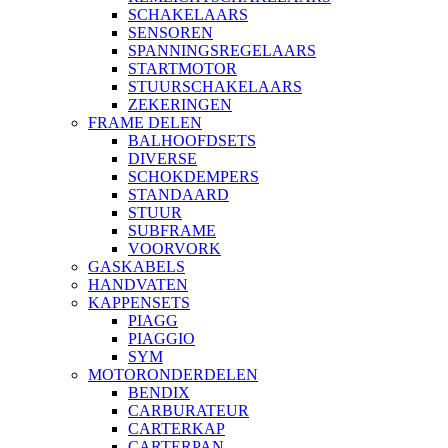
SCHAKELAARS
SENSOREN
SPANNINGSREGELAARS
STARTMOTOR
STUURSCHAKELAARS
ZEKERINGEN
FRAME DELEN
BALHOOFDSETS
DIVERSE
SCHOKDEMPERS
STANDAARD
STUUR
SUBFRAME
VOORVORK
GASKABELS
HANDVATEN
KAPPENSETS
PIAGG
PIAGGIO
SYM
MOTORONDERDELEN
BENDIX
CARBURATEUR
CARTERKAP
CARTERPAN