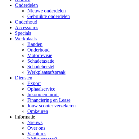
Onderdelen
Nieuwe onderdelen
Gebruikte onderdelen
Onderhoud
Accessoires
Specials
Werkplaats
Banden
Onderhoud
Motorrevisie
Schadetaxatie
Schadeherstel
Werkplaatsafspraak
Diensten
Export
Ophaalservice
Inkoop en inruil
Financiering en Lease
Jouw scooter verzekeren
Omkeuren
Informatie
Nieuws
Over ons
Vacatures