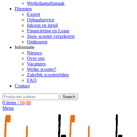
Werkplaatsafspraak
Diensten
Export
Ophaalservice
Inkoop en inruil
Financiering en Lease
Jouw scooter verzekeren
Omkeuren
Informatie
Nieuws
Over ons
Vacatures
Welke scooter?
Zakelijk scooterrijden
FAQ
Contact
Search
0
items
/
€
0,00
Menu