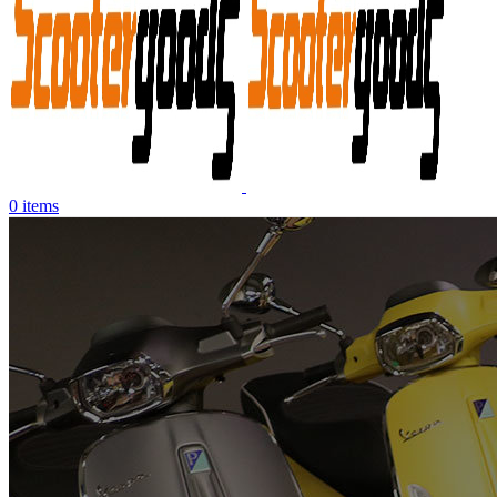
0
items