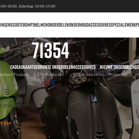
3:00-18:00, Zaterdag: 10:00-15:00
DINGEN
SCOOTERS
MP3
HELMEN
ONDERDELEN
ONDERHOUD
ACCESSOIRES
SPECIALS
WERKP
71354
CADEAUKAART
GEBRUIKTE ONDERDELEN
ACCESSOIRES
NIEUWE ONDERDELEN
SC
ducten
1 Product
1.376 Producten
508 Producten
667 Producten
24
kelnummer
/
71354
Weergaven
9
ILERA RUNNER /
9,95