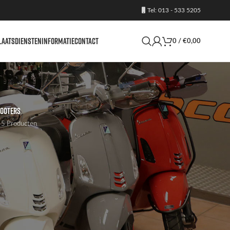
Tel: 013 - 533 5205
LAATS
DIENSTEN
INFORMATIE
CONTACT
0
/
€
0,00
OOTERS
5 Producten
24
36