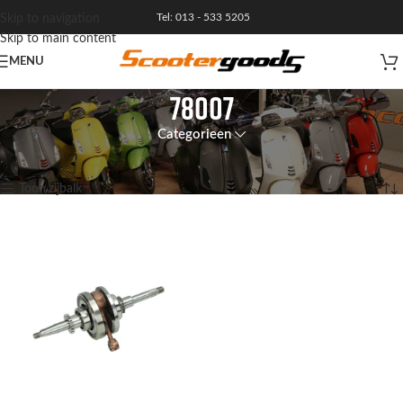
Tel: 013 - 533 5205
Skip to navigation
Skip to main content
MENU
78007
Categorieen
Home
/
Product Artikelnummer
/
78007
Enig resultaat
Toon zijbalk