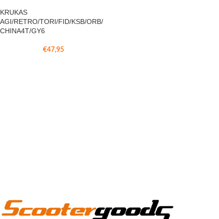
KRUKAS
AGI/RETRO/TORI/FID/KSB/ORB/
CHINA4T/GY6
€
47,95