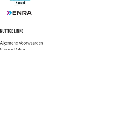
NUTTIGE LINKS
Algemene Voorwaarden
Privacy Policy
Verzenden en retourneren
Contact
OPENINGSTIJDEN
Winkel & Werkplaats
Dinsdag t/m Vrijdag:
9:00-12:00 13:00-18:00
Winkel Zaterdag:
10:00-15:00
Zondag & Maandag:
Gesloten