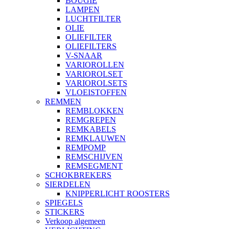
BOUGIE
LAMPEN
LUCHTFILTER
OLIE
OLIEFILTER
OLIEFILTERS
V-SNAAR
VARIOROLLEN
VARIOROLSET
VARIOROLSETS
VLOEISTOFFEN
REMMEN
REMBLOKKEN
REMGREPEN
REMKABELS
REMKLAUWEN
REMPOMP
REMSCHIJVEN
REMSEGMENT
SCHOKBREKERS
SIERDELEN
KNIPPERLICHT ROOSTERS
SPIEGELS
STICKERS
Verkoop algemeen