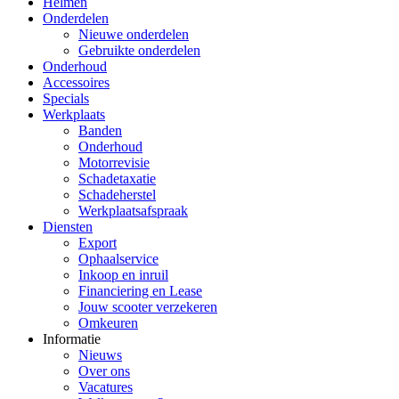
Helmen
Onderdelen
Nieuwe onderdelen
Gebruikte onderdelen
Onderhoud
Accessoires
Specials
Werkplaats
Banden
Onderhoud
Motorrevisie
Schadetaxatie
Schadeherstel
Werkplaatsafspraak
Diensten
Export
Ophaalservice
Inkoop en inruil
Financiering en Lease
Jouw scooter verzekeren
Omkeuren
Informatie
Nieuws
Over ons
Vacatures