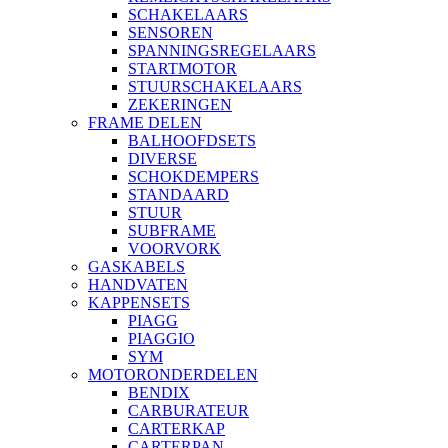
SCHAKELAARS
SENSOREN
SPANNINGSREGELAARS
STARTMOTOR
STUURSCHAKELAARS
ZEKERINGEN
FRAME DELEN
BALHOOFDSETS
DIVERSE
SCHOKDEMPERS
STANDAARD
STUUR
SUBFRAME
VOORVORK
GASKABELS
HANDVATEN
KAPPENSETS
PIAGG
PIAGGIO
SYM
MOTORONDERDELEN
BENDIX
CARBURATEUR
CARTERKAP
CARTERPAN