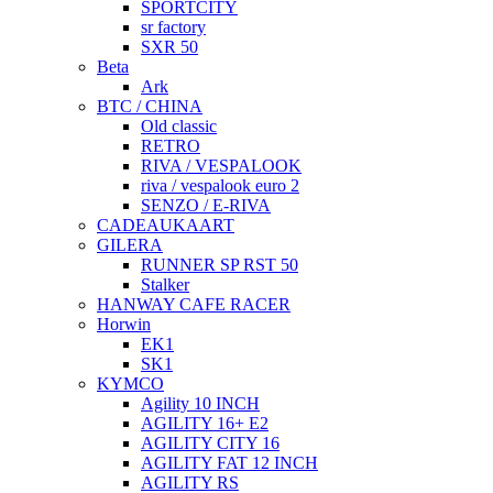
SPORTCITY
sr factory
SXR 50
Beta
Ark
BTC / CHINA
Old classic
RETRO
RIVA / VESPALOOK
riva / vespalook euro 2
SENZO / E-RIVA
CADEAUKAART
GILERA
RUNNER SP RST 50
Stalker
HANWAY CAFE RACER
Horwin
EK1
SK1
KYMCO
Agility 10 INCH
AGILITY 16+ E2
AGILITY CITY 16
AGILITY FAT 12 INCH
AGILITY RS