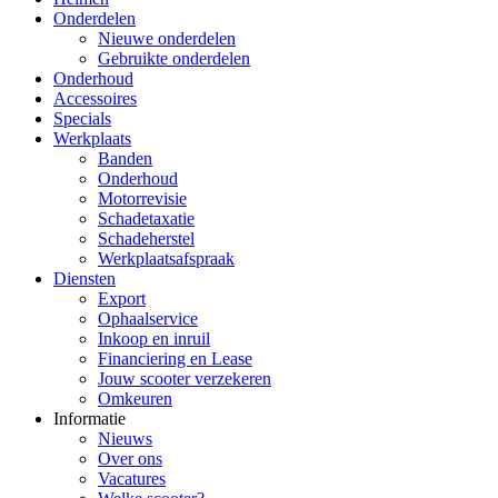
Onderdelen
Nieuwe onderdelen
Gebruikte onderdelen
Onderhoud
Accessoires
Specials
Werkplaats
Banden
Onderhoud
Motorrevisie
Schadetaxatie
Schadeherstel
Werkplaatsafspraak
Diensten
Export
Ophaalservice
Inkoop en inruil
Financiering en Lease
Jouw scooter verzekeren
Omkeuren
Informatie
Nieuws
Over ons
Vacatures