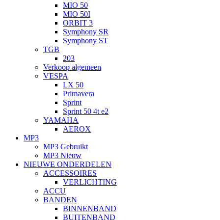
MIO 50
MIO 50I
ORBIT 3
Symphony SR
Symphony ST
TGB
203
Verkoop algemeen
VESPA
LX 50
Primavera
Sprint
Sprint 50 4t e2
YAMAHA
AEROX
MP3
MP3 Gebruikt
MP3 Nieuw
NIEUWE ONDERDELEN
ACCESSOIRES
VERLICHTING
ACCU
BANDEN
BINNENBAND
BUITENBAND