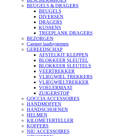
BESCHERMHOES
BEUGELS & DRAGERS
BEUGELS
DIVERSEN
DRAGERS
KUSSENS
TREEPLANK DRAGERS
BEZORGEN
Camper laadsystemen
GEREEDSCHAP
AFSTELKIT KLEPPEN
BLOKKEER SLEUTEL
BLOKKEER SLEUTELS
VEERTREKKER
VLIEGWIEL TREKKERS
VLIEGWIELTREKKER
VOELERMAAT
ZUIGERSTOP
GOCCIA ACCESSOIRES
HANDMOFFEN
HANDSCHOENEN
HELMEN
KILOMETERTELLER
KOFFERS
NIU ACCESSOIRES