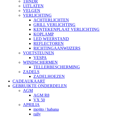
THNDR
UITLATEN
VELGEN
VERLICHTING
ACHTERLICHTEN
GRILL VERLICHTING
KENTEKENPLAAT VERLICHTING
KOPLAMP
LED WEERSTAND
REFLECTOREN
RICHTINGAANWIJZERS
VOETSTEUNEN
VESPA
WINDSCHERMEN
TELLERBESCHERMING
ZADELS
ZADELHOEZEN
CADEAUKAART
GEBRUIKTE ONDERDELEN
AGM
AGM R8
VX 50
APRILIA
mojito / habana
rally