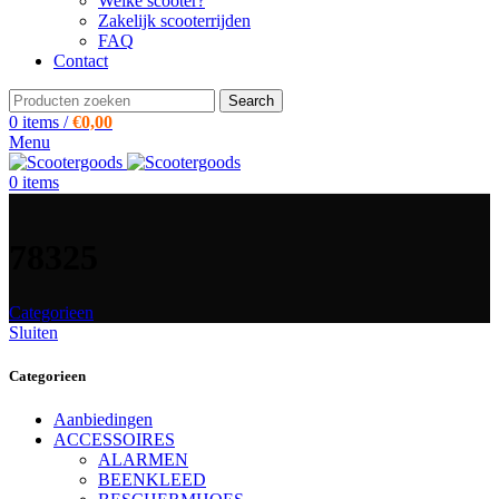
Welke scooter?
Zakelijk scooterrijden
FAQ
Contact
Search
0
items
/
€
0,00
Menu
0
items
78325
Categorieen
Sluiten
Categorieen
Aanbiedingen
ACCESSOIRES
ALARMEN
BEENKLEED