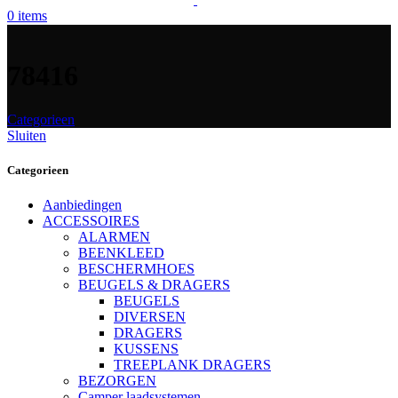
0
items
78416
Categorieen
Sluiten
Categorieen
Aanbiedingen
ACCESSOIRES
ALARMEN
BEENKLEED
BESCHERMHOES
BEUGELS & DRAGERS
BEUGELS
DIVERSEN
DRAGERS
KUSSENS
TREEPLANK DRAGERS
BEZORGEN
Camper laadsystemen