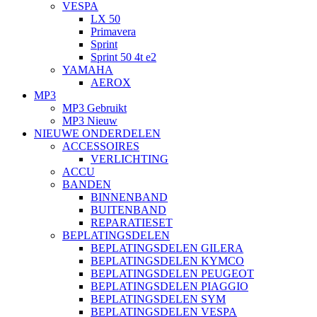
VESPA
LX 50
Primavera
Sprint
Sprint 50 4t e2
YAMAHA
AEROX
MP3
MP3 Gebruikt
MP3 Nieuw
NIEUWE ONDERDELEN
ACCESSOIRES
VERLICHTING
ACCU
BANDEN
BINNENBAND
BUITENBAND
REPARATIESET
BEPLATINGSDELEN
BEPLATINGSDELEN GILERA
BEPLATINGSDELEN KYMCO
BEPLATINGSDELEN PEUGEOT
BEPLATINGSDELEN PIAGGIO
BEPLATINGSDELEN SYM
BEPLATINGSDELEN VESPA