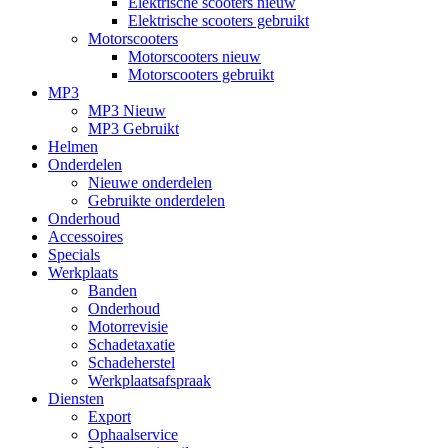
Elektrische scooters nieuw
Elektrische scooters gebruikt
Motorscooters
Motorscooters nieuw
Motorscooters gebruikt
MP3
MP3 Nieuw
MP3 Gebruikt
Helmen
Onderdelen
Nieuwe onderdelen
Gebruikte onderdelen
Onderhoud
Accessoires
Specials
Werkplaats
Banden
Onderhoud
Motorrevisie
Schadetaxatie
Schadeherstel
Werkplaatsafspraak
Diensten
Export
Ophaalservice