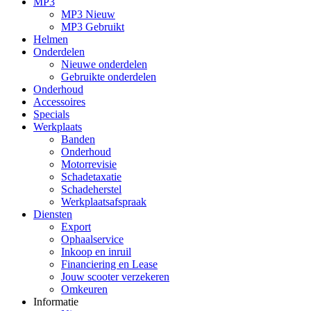
MP3
MP3 Nieuw
MP3 Gebruikt
Helmen
Onderdelen
Nieuwe onderdelen
Gebruikte onderdelen
Onderhoud
Accessoires
Specials
Werkplaats
Banden
Onderhoud
Motorrevisie
Schadetaxatie
Schadeherstel
Werkplaatsafspraak
Diensten
Export
Ophaalservice
Inkoop en inruil
Financiering en Lease
Jouw scooter verzekeren
Omkeuren
Informatie