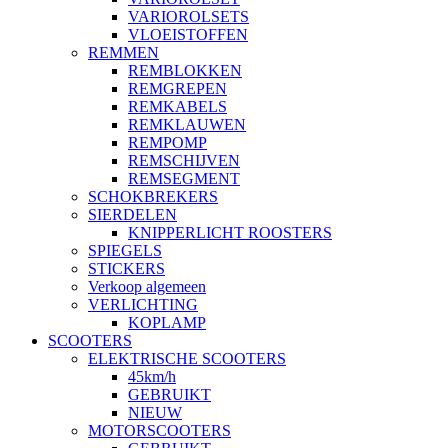
VARIOROLSETS
VLOEISTOFFEN
REMMEN
REMBLOKKEN
REMGREPEN
REMKABELS
REMKLAUWEN
REMPOMP
REMSCHIJVEN
REMSEGMENT
SCHOKBREKERS
SIERDELEN
KNIPPERLICHT ROOSTERS
SPIEGELS
STICKERS
Verkoop algemeen
VERLICHTING
KOPLAMP
SCOOTERS
ELEKTRISCHE SCOOTERS
45km/h
GEBRUIKT
NIEUW
MOTORSCOOTERS