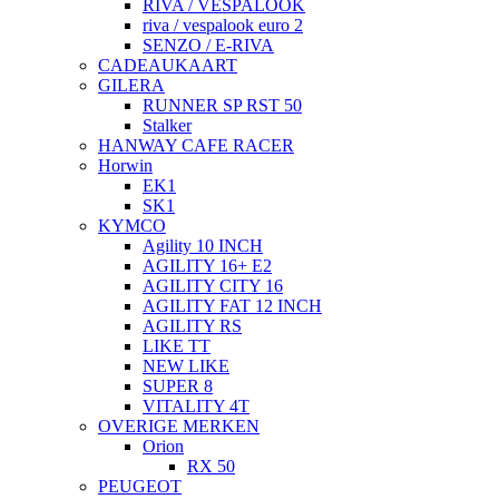
RIVA / VESPALOOK
riva / vespalook euro 2
SENZO / E-RIVA
CADEAUKAART
GILERA
RUNNER SP RST 50
Stalker
HANWAY CAFE RACER
Horwin
EK1
SK1
KYMCO
Agility 10 INCH
AGILITY 16+ E2
AGILITY CITY 16
AGILITY FAT 12 INCH
AGILITY RS
LIKE TT
NEW LIKE
SUPER 8
VITALITY 4T
OVERIGE MERKEN
Orion
RX 50
PEUGEOT