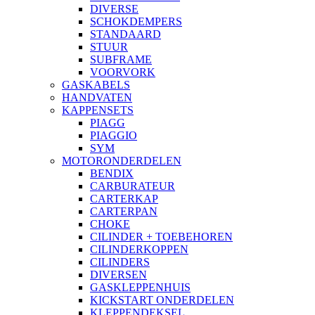
DIVERSE
SCHOKDEMPERS
STANDAARD
STUUR
SUBFRAME
VOORVORK
GASKABELS
HANDVATEN
KAPPENSETS
PIAGG
PIAGGIO
SYM
MOTORONDERDELEN
BENDIX
CARBURATEUR
CARTERKAP
CARTERPAN
CHOKE
CILINDER + TOEBEHOREN
CILINDERKOPPEN
CILINDERS
DIVERSEN
GASKLEPPENHUIS
KICKSTART ONDERDELEN
KLEPPENDEKSEL