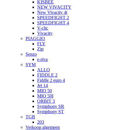
KISBEE
NEW VIVACITY
New Vivacity 4t
SPEEDFIGHT 2
SPEEDFIGHT 4
V-clic
Vivacity
PIAGGIO
FLY
Zip
Senzo
e-riva
SYM
ALLO
FIDDLE 2
Fiddle 2 euro 4
Jet 14
MIO 50
MIO 50I
ORBIT 3
Symphony SR
Symphony ST
TGB
203
Verkoop algemeen