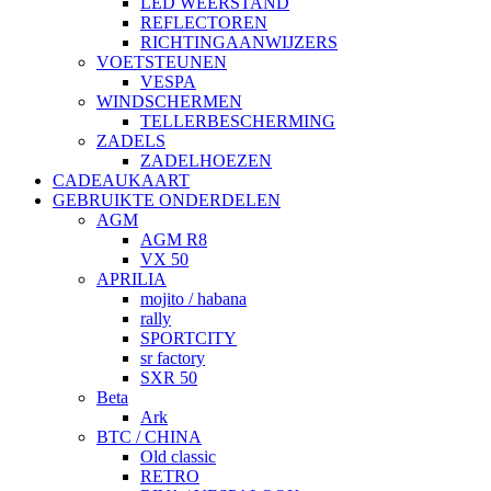
LED WEERSTAND
REFLECTOREN
RICHTINGAANWIJZERS
VOETSTEUNEN
VESPA
WINDSCHERMEN
TELLERBESCHERMING
ZADELS
ZADELHOEZEN
CADEAUKAART
GEBRUIKTE ONDERDELEN
AGM
AGM R8
VX 50
APRILIA
mojito / habana
rally
SPORTCITY
sr factory
SXR 50
Beta
Ark
BTC / CHINA
Old classic
RETRO