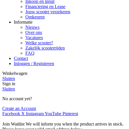
Inkoop en inruil
Financiering en Lease
Jouw scooter verzekeren
Omkeuren
Informatie
Nieuws
Over ons
Vacatures
Welke scooter?
Zakelijk scooterrijden
FAQ
Contact
Inloggen / Registreren
Winkelwagen
Sluiten
Sign in
Sluiten
No account yet?
Create an Account
Facebook
X
Instagram
YouTube
Pinterest
Join Waitlist
We will inform you when the product arrives in stock.