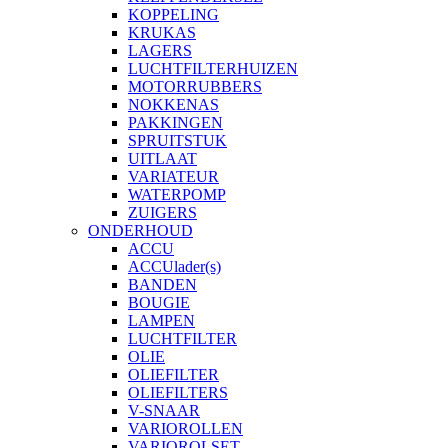
KOPPELING
KRUKAS
LAGERS
LUCHTFILTERHUIZEN
MOTORRUBBERS
NOKKENAS
PAKKINGEN
SPRUITSTUK
UITLAAT
VARIATEUR
WATERPOMP
ZUIGERS
ONDERHOUD
ACCU
ACCUlader(s)
BANDEN
BOUGIE
LAMPEN
LUCHTFILTER
OLIE
OLIEFILTER
OLIEFILTERS
V-SNAAR
VARIOROLLEN
VARIOROLSET