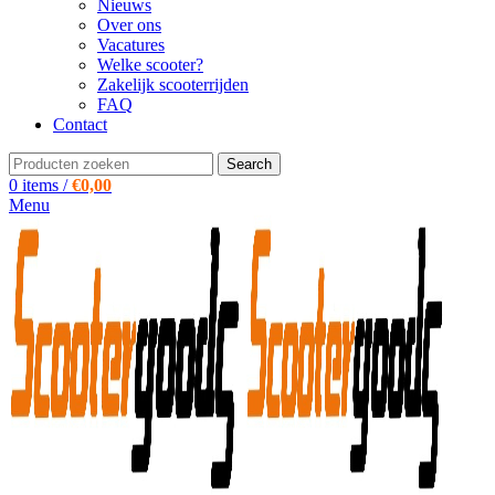
Nieuws
Over ons
Vacatures
Welke scooter?
Zakelijk scooterrijden
FAQ
Contact
Search
0
items
/
€
0,00
Menu