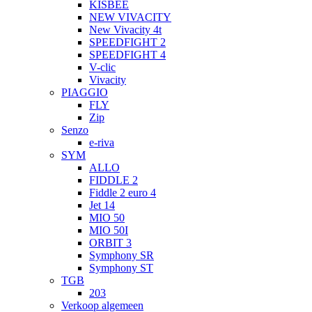
KISBEE
NEW VIVACITY
New Vivacity 4t
SPEEDFIGHT 2
SPEEDFIGHT 4
V-clic
Vivacity
PIAGGIO
FLY
Zip
Senzo
e-riva
SYM
ALLO
FIDDLE 2
Fiddle 2 euro 4
Jet 14
MIO 50
MIO 50I
ORBIT 3
Symphony SR
Symphony ST
TGB
203
Verkoop algemeen