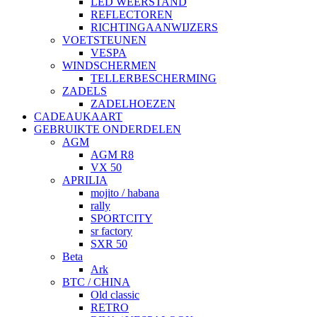
LED WEERSTAND
REFLECTOREN
RICHTINGAANWIJZERS
VOETSTEUNEN
VESPA
WINDSCHERMEN
TELLERBESCHERMING
ZADELS
ZADELHOEZEN
CADEAUKAART
GEBRUIKTE ONDERDELEN
AGM
AGM R8
VX 50
APRILIA
mojito / habana
rally
SPORTCITY
sr factory
SXR 50
Beta
Ark
BTC / CHINA
Old classic
RETRO