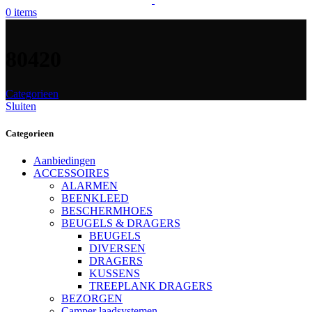
0
items
80420
Categorieen
Sluiten
Categorieen
Aanbiedingen
ACCESSOIRES
ALARMEN
BEENKLEED
BESCHERMHOES
BEUGELS & DRAGERS
BEUGELS
DIVERSEN
DRAGERS
KUSSENS
TREEPLANK DRAGERS
BEZORGEN
Camper laadsystemen