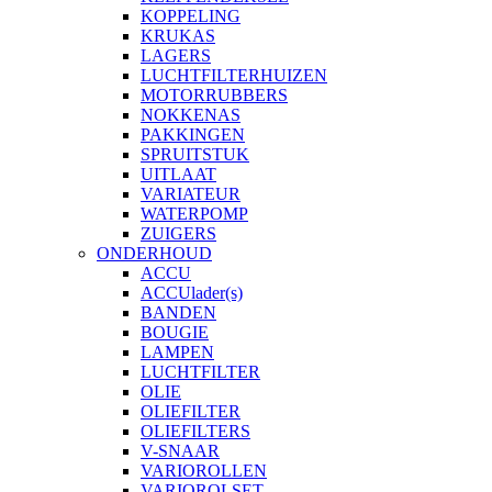
KOPPELING
KRUKAS
LAGERS
LUCHTFILTERHUIZEN
MOTORRUBBERS
NOKKENAS
PAKKINGEN
SPRUITSTUK
UITLAAT
VARIATEUR
WATERPOMP
ZUIGERS
ONDERHOUD
ACCU
ACCUlader(s)
BANDEN
BOUGIE
LAMPEN
LUCHTFILTER
OLIE
OLIEFILTER
OLIEFILTERS
V-SNAAR
VARIOROLLEN
VARIOROLSET