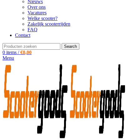
Nieuws
Over ons
Vacatures
Welke scooter?
Zakelijk scooterrijden
FAQ
Contact
Search
0
items
/
€
0,00
Menu