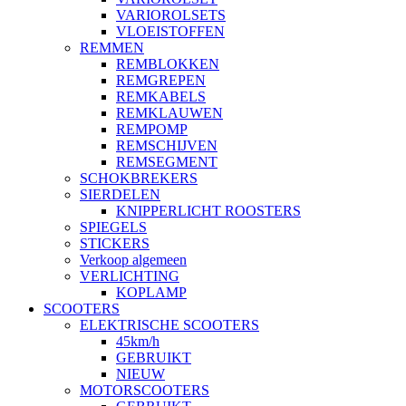
VARIOROLSETS
VLOEISTOFFEN
REMMEN
REMBLOKKEN
REMGREPEN
REMKABELS
REMKLAUWEN
REMPOMP
REMSCHIJVEN
REMSEGMENT
SCHOKBREKERS
SIERDELEN
KNIPPERLICHT ROOSTERS
SPIEGELS
STICKERS
Verkoop algemeen
VERLICHTING
KOPLAMP
SCOOTERS
ELEKTRISCHE SCOOTERS
45km/h
GEBRUIKT
NIEUW
MOTORSCOOTERS