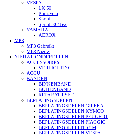
VESPA
LX 50
Primavera
Sprint
Sprint 50 4t e2
YAMAHA
AEROX
MP3
MP3 Gebruikt
MP3 Nieuw
NIEUWE ONDERDELEN
ACCESSOIRES
VERLICHTING
ACCU
BANDEN
BINNENBAND
BUITENBAND
REPARATIESET
BEPLATINGSDELEN
BEPLATINGSDELEN GILERA
BEPLATINGSDELEN KYMCO
BEPLATINGSDELEN PEUGEOT
BEPLATINGSDELEN PIAGGIO
BEPLATINGSDELEN SYM
BEPLATINGSDELEN VESPA