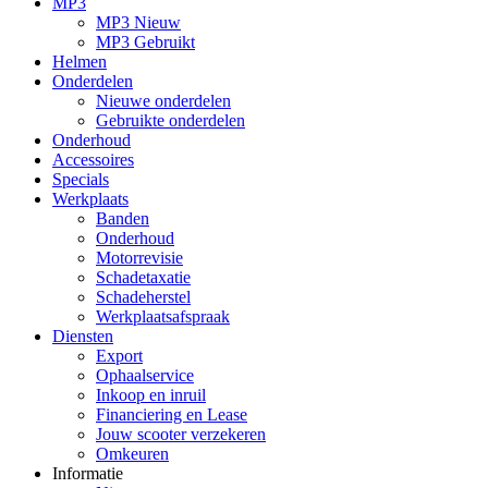
MP3
MP3 Nieuw
MP3 Gebruikt
Helmen
Onderdelen
Nieuwe onderdelen
Gebruikte onderdelen
Onderhoud
Accessoires
Specials
Werkplaats
Banden
Onderhoud
Motorrevisie
Schadetaxatie
Schadeherstel
Werkplaatsafspraak
Diensten
Export
Ophaalservice
Inkoop en inruil
Financiering en Lease
Jouw scooter verzekeren
Omkeuren
Informatie