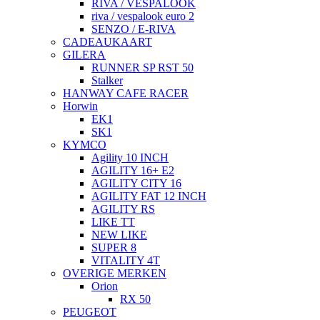
RIVA / VESPALOOK
riva / vespalook euro 2
SENZO / E-RIVA
CADEAUKAART
GILERA
RUNNER SP RST 50
Stalker
HANWAY CAFE RACER
Horwin
EK1
SK1
KYMCO
Agility 10 INCH
AGILITY 16+ E2
AGILITY CITY 16
AGILITY FAT 12 INCH
AGILITY RS
LIKE TT
NEW LIKE
SUPER 8
VITALITY 4T
OVERIGE MERKEN
Orion
RX 50
PEUGEOT