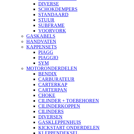
DIVERSE
SCHOKDEMPERS
STANDAARD
STUUR
SUBFRAME
VOORVORK
GASKABELS
HANDVATEN
KAPPENSETS
PIAGG
PIAGGIO
SYM
MOTORONDERDELEN
BENDIX
CARBURATEUR
CARTERKAP
CARTERPAN
CHOKE
CILINDER + TOEBEHOREN
CILINDERKOPPEN
CILINDERS
DIVERSEN
GASKLEPPENHUIS
KICKSTART ONDERDELEN
KLEPPENDEKSEL