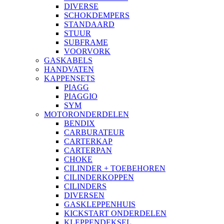
DIVERSE
SCHOKDEMPERS
STANDAARD
STUUR
SUBFRAME
VOORVORK
GASKABELS
HANDVATEN
KAPPENSETS
PIAGG
PIAGGIO
SYM
MOTORONDERDELEN
BENDIX
CARBURATEUR
CARTERKAP
CARTERPAN
CHOKE
CILINDER + TOEBEHOREN
CILINDERKOPPEN
CILINDERS
DIVERSEN
GASKLEPPENHUIS
KICKSTART ONDERDELEN
KLEPPENDEKSEL