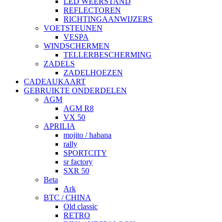
LED WEERSTAND
REFLECTOREN
RICHTINGAANWIJZERS
VOETSTEUNEN
VESPA
WINDSCHERMEN
TELLERBESCHERMING
ZADELS
ZADELHOEZEN
CADEAUKAART
GEBRUIKTE ONDERDELEN
AGM
AGM R8
VX 50
APRILIA
mojito / habana
rally
SPORTCITY
sr factory
SXR 50
Beta
Ark
BTC / CHINA
Old classic
RETRO