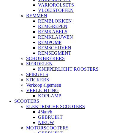
VARIOROLSETS
VLOEISTOFFEN
REMMEN
REMBLOKKEN
REMGREPEN
REMKABELS
REMKLAUWEN
REMPOMP
REMSCHIJVEN
REMSEGMENT
SCHOKBREKERS
SIERDELEN
KNIPPERLICHT ROOSTERS
SPIEGELS
STICKERS
Verkoop algemeen
VERLICHTING
KOPLAMP
SCOOTERS
ELEKTRISCHE SCOOTERS
45km/h
GEBRUIKT
NIEUW
MOTORSCOOTERS