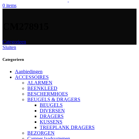
0
items
CM278915
Categorieen
Sluiten
Categorieen
Aanbiedingen
ACCESSOIRES
ALARMEN
BEENKLEED
BESCHERMHOES
BEUGELS & DRAGERS
BEUGELS
DIVERSEN
DRAGERS
KUSSENS
TREEPLANK DRAGERS
BEZORGEN
Camper laadsystemen