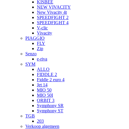
KISBEE
NEW VIVACITY
New Vivacity 4t
SPEEDFIGHT 2
SPEEDFIGHT 4
V-clic
Vivacity
PIAGGIO
FLY
Zip
Senzo
e-riva
SYM
ALLO
FIDDLE 2
Fiddle 2 euro 4
Jet 14
MIO 50
MIO 50I
ORBIT 3
Symphony SR
Symphony ST
TGB
203
Verkoop algemeen