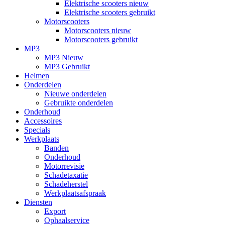
Elektrische scooters nieuw
Elektrische scooters gebruikt
Motorscooters
Motorscooters nieuw
Motorscooters gebruikt
MP3
MP3 Nieuw
MP3 Gebruikt
Helmen
Onderdelen
Nieuwe onderdelen
Gebruikte onderdelen
Onderhoud
Accessoires
Specials
Werkplaats
Banden
Onderhoud
Motorrevisie
Schadetaxatie
Schadeherstel
Werkplaatsafspraak
Diensten
Export
Ophaalservice