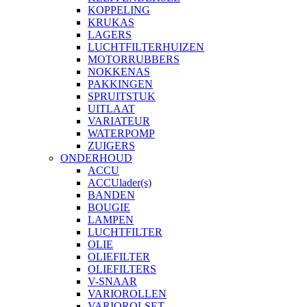
KOPPELING
KRUKAS
LAGERS
LUCHTFILTERHUIZEN
MOTORRUBBERS
NOKKENAS
PAKKINGEN
SPRUITSTUK
UITLAAT
VARIATEUR
WATERPOMP
ZUIGERS
ONDERHOUD
ACCU
ACCUlader(s)
BANDEN
BOUGIE
LAMPEN
LUCHTFILTER
OLIE
OLIEFILTER
OLIEFILTERS
V-SNAAR
VARIOROLLEN
VARIOROLSET