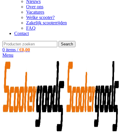
Nieuws
Over ons
Vacatures
Welke scooter?
Zakelijk scooterrijden
FAQ
Contact
Search
0
items
/
€
0,00
Menu