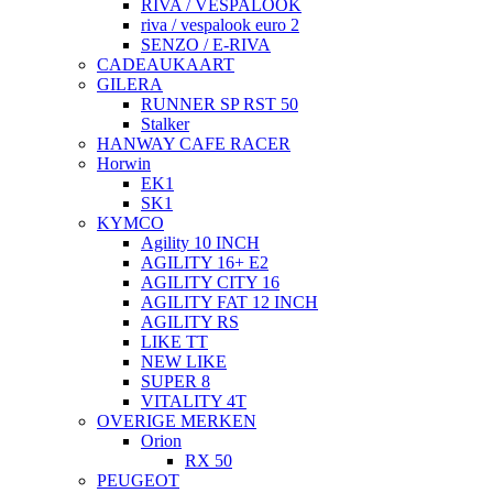
RIVA / VESPALOOK
riva / vespalook euro 2
SENZO / E-RIVA
CADEAUKAART
GILERA
RUNNER SP RST 50
Stalker
HANWAY CAFE RACER
Horwin
EK1
SK1
KYMCO
Agility 10 INCH
AGILITY 16+ E2
AGILITY CITY 16
AGILITY FAT 12 INCH
AGILITY RS
LIKE TT
NEW LIKE
SUPER 8
VITALITY 4T
OVERIGE MERKEN
Orion
RX 50
PEUGEOT