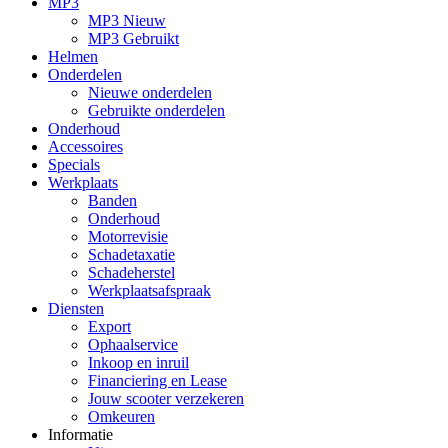
MP3
MP3 Nieuw
MP3 Gebruikt
Helmen
Onderdelen
Nieuwe onderdelen
Gebruikte onderdelen
Onderhoud
Accessoires
Specials
Werkplaats
Banden
Onderhoud
Motorrevisie
Schadetaxatie
Schadeherstel
Werkplaatsafspraak
Diensten
Export
Ophaalservice
Inkoop en inruil
Financiering en Lease
Jouw scooter verzekeren
Omkeuren
Informatie