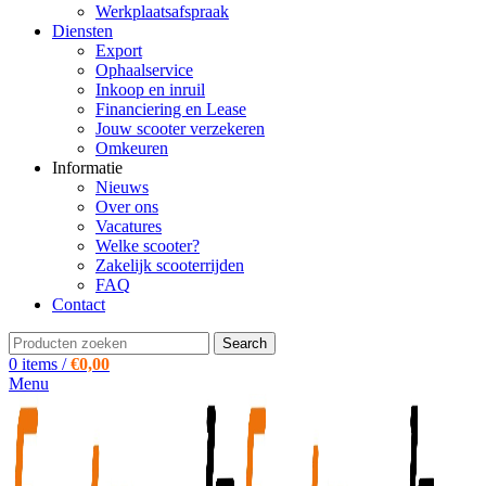
Werkplaatsafspraak
Diensten
Export
Ophaalservice
Inkoop en inruil
Financiering en Lease
Jouw scooter verzekeren
Omkeuren
Informatie
Nieuws
Over ons
Vacatures
Welke scooter?
Zakelijk scooterrijden
FAQ
Contact
Search
0
items
/
€
0,00
Menu