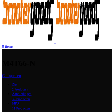
0
items
M4T66-N
Categorieen
Zip
2 Producten
Aanbiedingen
32 Producten
MP3
11 Producten