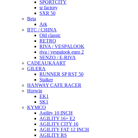
SPORTCITY
sr factory
SXR 50
Beta
Ark
BTC / CHINA
Old classic
RETRO
RIVA / VESPALOOK
riva / vespalook euro 2
SENZO / E-RIVA
CADEAUKAART
GILERA
RUNNER SP RST 50
Stalker
HANWAY CAFE RACER
Horwin
EK1
SK1
KYMCO
Agility 10 INCH
AGILITY 16+ E2
AGILITY CITY 16
AGILITY FAT 12 INCH
AGILITY RS