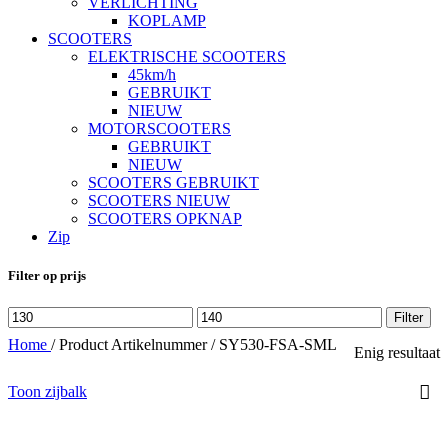
VERLICHTING
KOPLAMP
SCOOTERS
ELEKTRISCHE SCOOTERS
45km/h
GEBRUIKT
NIEUW
MOTORSCOOTERS
GEBRUIKT
NIEUW
SCOOTERS GEBRUIKT
SCOOTERS NIEUW
SCOOTERS OPKNAP
Zip
Filter op prijs
Min.
Max.
Filter
prijs
prijs
Home
/
Product Artikelnummer
/
SY530-FSA-SML
Enig resultaat
Toon zijbalk