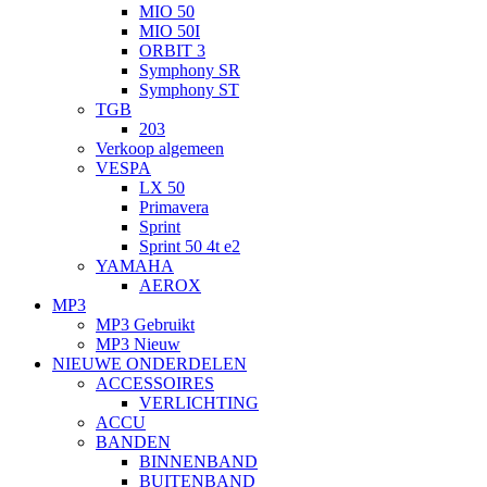
MIO 50
MIO 50I
ORBIT 3
Symphony SR
Symphony ST
TGB
203
Verkoop algemeen
VESPA
LX 50
Primavera
Sprint
Sprint 50 4t e2
YAMAHA
AEROX
MP3
MP3 Gebruikt
MP3 Nieuw
NIEUWE ONDERDELEN
ACCESSOIRES
VERLICHTING
ACCU
BANDEN
BINNENBAND
BUITENBAND