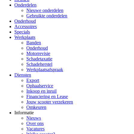
Onderdelen
Nieuwe onderdelen
Gebruikte onderdelen
Onderhoud
Accessoires
Specials
Werkplaats
Banden
Onderhoud
Motorrevisie
Schadetaxatie
Schadeherstel
Werkplaatsafspraak
Diensten
Export
Ophaalservice
Inkoop en inruil
Financiering en Lease
Jouw scooter verzekeren
Omkeuren
Informatie
Nieuws
Over ons
Vacatures