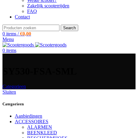
Welke scooter?
Zakelijk scooterrijden
FAQ
Contact
Search
0
items
/
€
0,00
Menu
0
items
SY530-FSA-SML
Categorieen
Sluiten
Categorieen
Aanbiedingen
ACCESSOIRES
ALARMEN
BEENKLEED