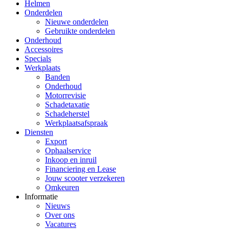
Helmen
Onderdelen
Nieuwe onderdelen
Gebruikte onderdelen
Onderhoud
Accessoires
Specials
Werkplaats
Banden
Onderhoud
Motorrevisie
Schadetaxatie
Schadeherstel
Werkplaatsafspraak
Diensten
Export
Ophaalservice
Inkoop en inruil
Financiering en Lease
Jouw scooter verzekeren
Omkeuren
Informatie
Nieuws
Over ons
Vacatures