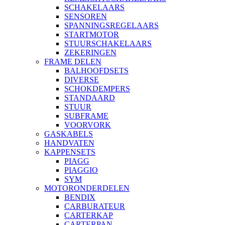
SCHAKELAARS
SENSOREN
SPANNINGSREGELAARS
STARTMOTOR
STUURSCHAKELAARS
ZEKERINGEN
FRAME DELEN
BALHOOFDSETS
DIVERSE
SCHOKDEMPERS
STANDAARD
STUUR
SUBFRAME
VOORVORK
GASKABELS
HANDVATEN
KAPPENSETS
PIAGG
PIAGGIO
SYM
MOTORONDERDELEN
BENDIX
CARBURATEUR
CARTERKAP
CARTERPAN