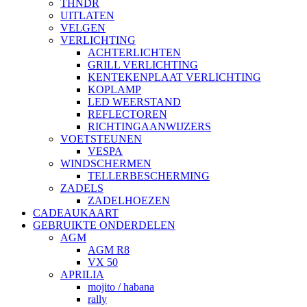
THNDR
UITLATEN
VELGEN
VERLICHTING
ACHTERLICHTEN
GRILL VERLICHTING
KENTEKENPLAAT VERLICHTING
KOPLAMP
LED WEERSTAND
REFLECTOREN
RICHTINGAANWIJZERS
VOETSTEUNEN
VESPA
WINDSCHERMEN
TELLERBESCHERMING
ZADELS
ZADELHOEZEN
CADEAUKAART
GEBRUIKTE ONDERDELEN
AGM
AGM R8
VX 50
APRILIA
mojito / habana
rally