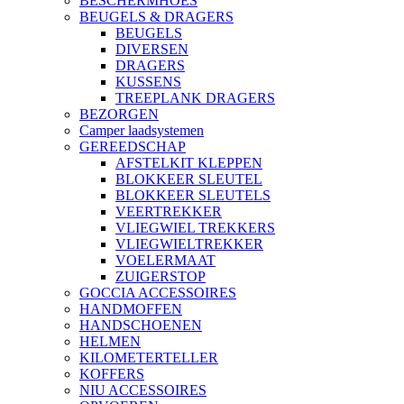
BESCHERMHOES
BEUGELS & DRAGERS
BEUGELS
DIVERSEN
DRAGERS
KUSSENS
TREEPLANK DRAGERS
BEZORGEN
Camper laadsystemen
GEREEDSCHAP
AFSTELKIT KLEPPEN
BLOKKEER SLEUTEL
BLOKKEER SLEUTELS
VEERTREKKER
VLIEGWIEL TREKKERS
VLIEGWIELTREKKER
VOELERMAAT
ZUIGERSTOP
GOCCIA ACCESSOIRES
HANDMOFFEN
HANDSCHOENEN
HELMEN
KILOMETERTELLER
KOFFERS
NIU ACCESSOIRES