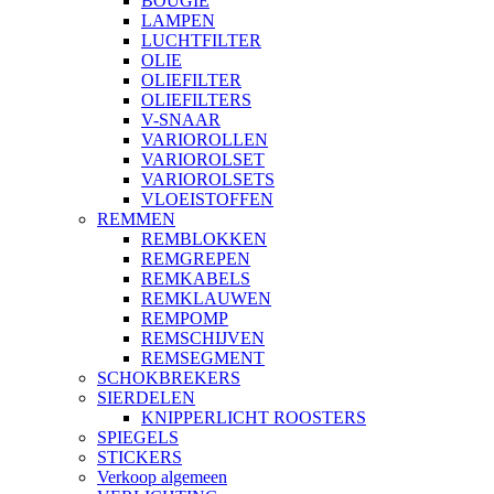
BOUGIE
LAMPEN
LUCHTFILTER
OLIE
OLIEFILTER
OLIEFILTERS
V-SNAAR
VARIOROLLEN
VARIOROLSET
VARIOROLSETS
VLOEISTOFFEN
REMMEN
REMBLOKKEN
REMGREPEN
REMKABELS
REMKLAUWEN
REMPOMP
REMSCHIJVEN
REMSEGMENT
SCHOKBREKERS
SIERDELEN
KNIPPERLICHT ROOSTERS
SPIEGELS
STICKERS
Verkoop algemeen