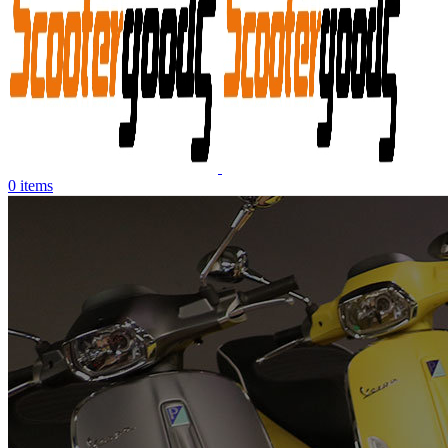
0
items