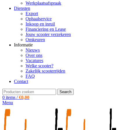
Werkplaatsafspraak
Diensten
Export
Ophaalservice
Inkoop en inruil
Financiering en Lease
Jouw scooter verzekeren
Omkeuren
Informatie
Nieuws
Over ons
Vacatures
Welke scooter?
Zakelijk scooterrijden
FAQ
Contact
Search
0
items
/
€
0,00
Menu