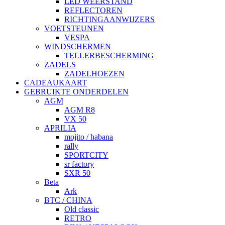
LED WEERSTAND
REFLECTOREN
RICHTINGAANWIJZERS
VOETSTEUNEN
VESPA
WINDSCHERMEN
TELLERBESCHERMING
ZADELS
ZADELHOEZEN
CADEAUKAART
GEBRUIKTE ONDERDELEN
AGM
AGM R8
VX 50
APRILIA
mojito / habana
rally
SPORTCITY
sr factory
SXR 50
Beta
Ark
BTC / CHINA
Old classic
RETRO