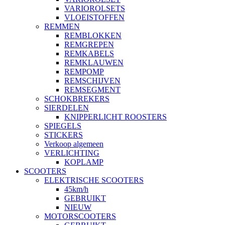
VARIOROLSETS
VLOEISTOFFEN
REMMEN
REMBLOKKEN
REMGREPEN
REMKABELS
REMKLAUWEN
REMPOMP
REMSCHIJVEN
REMSEGMENT
SCHOKBREKERS
SIERDELEN
KNIPPERLICHT ROOSTERS
SPIEGELS
STICKERS
Verkoop algemeen
VERLICHTING
KOPLAMP
SCOOTERS
ELEKTRISCHE SCOOTERS
45km/h
GEBRUIKT
NIEUW
MOTORSCOOTERS