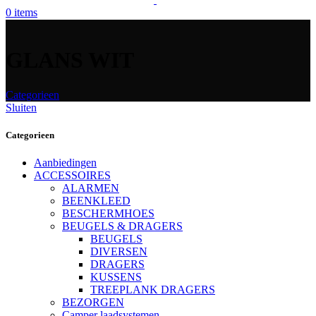
0
items
GLANS WIT
Categorieen
Sluiten
Categorieen
Aanbiedingen
ACCESSOIRES
ALARMEN
BEENKLEED
BESCHERMHOES
BEUGELS & DRAGERS
BEUGELS
DIVERSEN
DRAGERS
KUSSENS
TREEPLANK DRAGERS
BEZORGEN
Camper laadsystemen