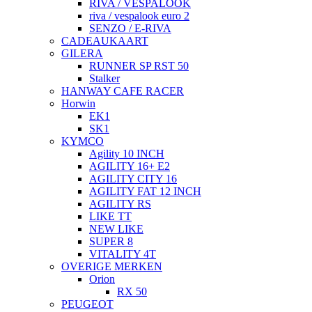
RIVA / VESPALOOK
riva / vespalook euro 2
SENZO / E-RIVA
CADEAUKAART
GILERA
RUNNER SP RST 50
Stalker
HANWAY CAFE RACER
Horwin
EK1
SK1
KYMCO
Agility 10 INCH
AGILITY 16+ E2
AGILITY CITY 16
AGILITY FAT 12 INCH
AGILITY RS
LIKE TT
NEW LIKE
SUPER 8
VITALITY 4T
OVERIGE MERKEN
Orion
RX 50
PEUGEOT