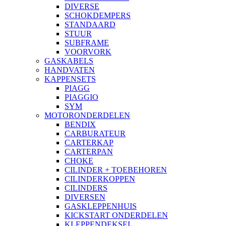
DIVERSE
SCHOKDEMPERS
STANDAARD
STUUR
SUBFRAME
VOORVORK
GASKABELS
HANDVATEN
KAPPENSETS
PIAGG
PIAGGIO
SYM
MOTORONDERDELEN
BENDIX
CARBURATEUR
CARTERKAP
CARTERPAN
CHOKE
CILINDER + TOEBEHOREN
CILINDERKOPPEN
CILINDERS
DIVERSEN
GASKLEPPENHUIS
KICKSTART ONDERDELEN
KLEPPENDEKSEL