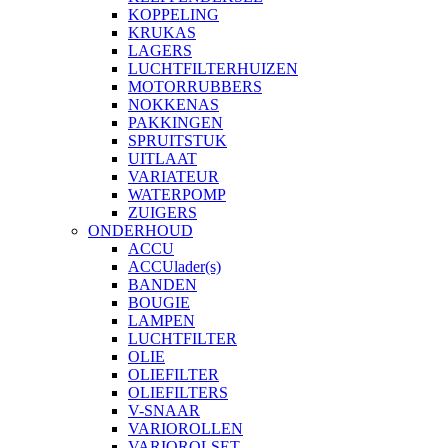
KOPPELING
KRUKAS
LAGERS
LUCHTFILTERHUIZEN
MOTORRUBBERS
NOKKENAS
PAKKINGEN
SPRUITSTUK
UITLAAT
VARIATEUR
WATERPOMP
ZUIGERS
ONDERHOUD
ACCU
ACCUlader(s)
BANDEN
BOUGIE
LAMPEN
LUCHTFILTER
OLIE
OLIEFILTER
OLIEFILTERS
V-SNAAR
VARIOROLLEN
VARIOROLSET