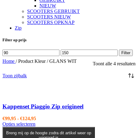
GEBRUIKT
NIEUW
SCOOTERS GEBRUIKT
SCOOTERS NIEUW
SCOOTERS OPKNAP
Zip
Filter op prijs
Min.
Max.
Filter
prijs
prijs
Home
/
Product Kleur
/
GLANS WIT
Toont alle 4 resultaten
Toon zijbalk
Kappenset Piaggio Zip origineel
Prijsklasse:
€
99,95
-
€
124,95
Dit
€99,95
Opties selecteren
product
tot
Breng mij op de hoogte zodra dit artikel weer op
heeft
€124,95
voorraad is