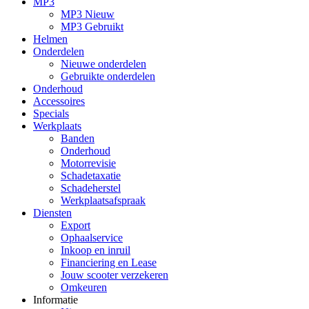
MP3
MP3 Nieuw
MP3 Gebruikt
Helmen
Onderdelen
Nieuwe onderdelen
Gebruikte onderdelen
Onderhoud
Accessoires
Specials
Werkplaats
Banden
Onderhoud
Motorrevisie
Schadetaxatie
Schadeherstel
Werkplaatsafspraak
Diensten
Export
Ophaalservice
Inkoop en inruil
Financiering en Lease
Jouw scooter verzekeren
Omkeuren
Informatie