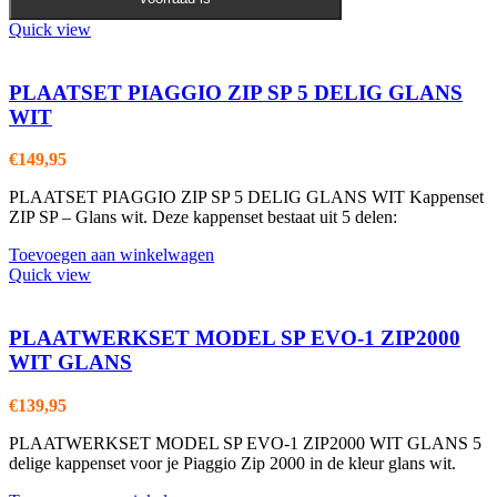
meerdere
variaties.
Quick view
Deze
optie
kan
PLAATSET PIAGGIO ZIP SP 5 DELIG GLANS
gekozen
WIT
worden
op
€
149,95
de
productpagina
PLAATSET PIAGGIO ZIP SP 5 DELIG GLANS WIT Kappenset
ZIP SP – Glans wit. Deze kappenset bestaat uit 5 delen:
Toevoegen aan winkelwagen
Quick view
PLAATWERKSET MODEL SP EVO-1 ZIP2000
WIT GLANS
€
139,95
PLAATWERKSET MODEL SP EVO-1 ZIP2000 WIT GLANS 5
delige kappenset voor je Piaggio Zip 2000 in de kleur glans wit.