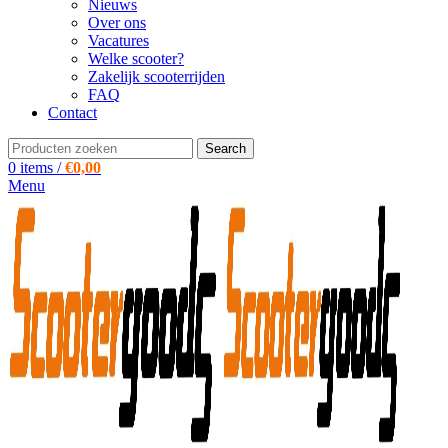
Nieuws
Over ons
Vacatures
Welke scooter?
Zakelijk scooterrijden
FAQ
Contact
Search
0
items
/
€
0,00
Menu