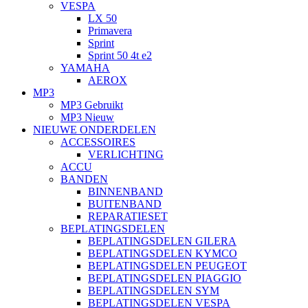
VESPA
LX 50
Primavera
Sprint
Sprint 50 4t e2
YAMAHA
AEROX
MP3
MP3 Gebruikt
MP3 Nieuw
NIEUWE ONDERDELEN
ACCESSOIRES
VERLICHTING
ACCU
BANDEN
BINNENBAND
BUITENBAND
REPARATIESET
BEPLATINGSDELEN
BEPLATINGSDELEN GILERA
BEPLATINGSDELEN KYMCO
BEPLATINGSDELEN PEUGEOT
BEPLATINGSDELEN PIAGGIO
BEPLATINGSDELEN SYM
BEPLATINGSDELEN VESPA