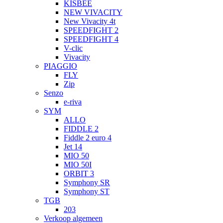
KISBEE
NEW VIVACITY
New Vivacity 4t
SPEEDFIGHT 2
SPEEDFIGHT 4
V-clic
Vivacity
PIAGGIO
FLY
Zip
Senzo
e-riva
SYM
ALLO
FIDDLE 2
Fiddle 2 euro 4
Jet 14
MIO 50
MIO 50I
ORBIT 3
Symphony SR
Symphony ST
TGB
203
Verkoop algemeen