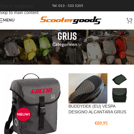
Tel: 013 - 533 5205
Skip to navigation
Skip to main content
MENU
Grijs
Categorieen
Home
/
Product Kleur
/
Grijs
Toont alle 4 resultaten
Toon zijbalk
BUDDYDEK (EU) VESPA
DESIGNO ALCANTARA GRIJS
€
89,95