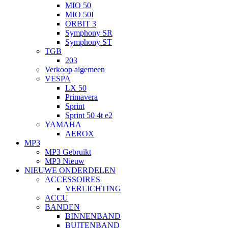
MIO 50
MIO 50I
ORBIT 3
Symphony SR
Symphony ST
TGB
203
Verkoop algemeen
VESPA
LX 50
Primavera
Sprint
Sprint 50 4t e2
YAMAHA
AEROX
MP3
MP3 Gebruikt
MP3 Nieuw
NIEUWE ONDERDELEN
ACCESSOIRES
VERLICHTING
ACCU
BANDEN
BINNENBAND
BUITENBAND