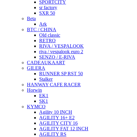
SPORTCITY
sr factory
SXR 50
Beta
Ark
BTC / CHINA
Old classic
RETRO
RIVA / VESPALOOK
riva / vespalook euro 2
SENZO / E-RIVA
CADEAUKAART
GILERA
RUNNER SP RST 50
Stalker
HANWAY CAFE RACER
Horwin
EK1
SK1
KYMCO
Agility 10 INCH
AGILITY 16+ E2
AGILITY CITY 16
AGILITY FAT 12 INCH
AGILITY RS