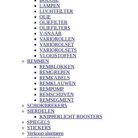
BOUGIE
LAMPEN
LUCHTFILTER
OLIE
OLIEFILTER
OLIEFILTERS
V-SNAAR
VARIOROLLEN
VARIOROLSET
VARIOROLSETS
VLOEISTOFFEN
REMMEN
REMBLOKKEN
REMGREPEN
REMKABELS
REMKLAUWEN
REMPOMP
REMSCHIJVEN
REMSEGMENT
SCHOKBREKERS
SIERDELEN
KNIPPERLICHT ROOSTERS
SPIEGELS
STICKERS
Verkoop algemeen