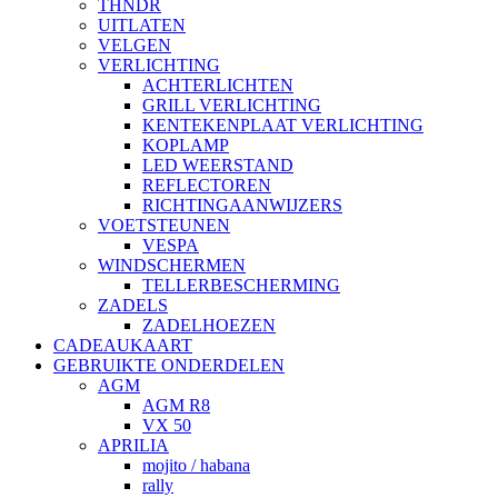
THNDR
UITLATEN
VELGEN
VERLICHTING
ACHTERLICHTEN
GRILL VERLICHTING
KENTEKENPLAAT VERLICHTING
KOPLAMP
LED WEERSTAND
REFLECTOREN
RICHTINGAANWIJZERS
VOETSTEUNEN
VESPA
WINDSCHERMEN
TELLERBESCHERMING
ZADELS
ZADELHOEZEN
CADEAUKAART
GEBRUIKTE ONDERDELEN
AGM
AGM R8
VX 50
APRILIA
mojito / habana
rally