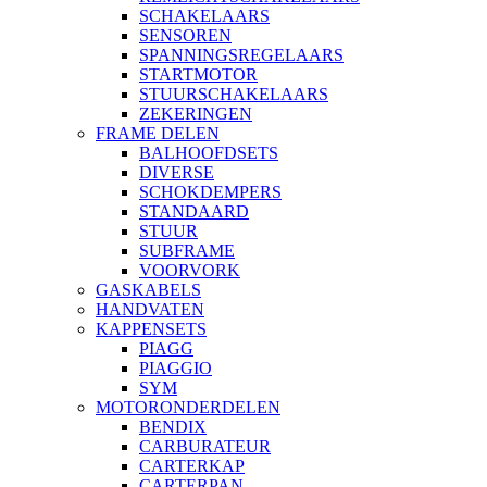
SCHAKELAARS
SENSOREN
SPANNINGSREGELAARS
STARTMOTOR
STUURSCHAKELAARS
ZEKERINGEN
FRAME DELEN
BALHOOFDSETS
DIVERSE
SCHOKDEMPERS
STANDAARD
STUUR
SUBFRAME
VOORVORK
GASKABELS
HANDVATEN
KAPPENSETS
PIAGG
PIAGGIO
SYM
MOTORONDERDELEN
BENDIX
CARBURATEUR
CARTERKAP
CARTERPAN