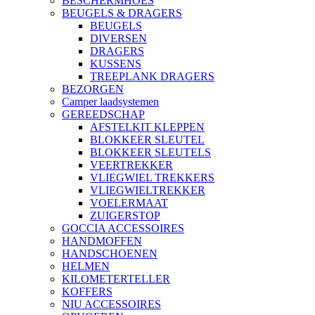
BESCHERMHOES
BEUGELS & DRAGERS
BEUGELS
DIVERSEN
DRAGERS
KUSSENS
TREEPLANK DRAGERS
BEZORGEN
Camper laadsystemen
GEREEDSCHAP
AFSTELKIT KLEPPEN
BLOKKEER SLEUTEL
BLOKKEER SLEUTELS
VEERTREKKER
VLIEGWIEL TREKKERS
VLIEGWIELTREKKER
VOELERMAAT
ZUIGERSTOP
GOCCIA ACCESSOIRES
HANDMOFFEN
HANDSCHOENEN
HELMEN
KILOMETERTELLER
KOFFERS
NIU ACCESSOIRES