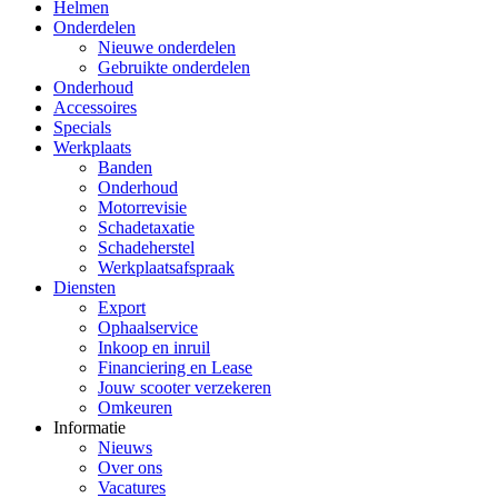
Helmen
Onderdelen
Nieuwe onderdelen
Gebruikte onderdelen
Onderhoud
Accessoires
Specials
Werkplaats
Banden
Onderhoud
Motorrevisie
Schadetaxatie
Schadeherstel
Werkplaatsafspraak
Diensten
Export
Ophaalservice
Inkoop en inruil
Financiering en Lease
Jouw scooter verzekeren
Omkeuren
Informatie
Nieuws
Over ons
Vacatures