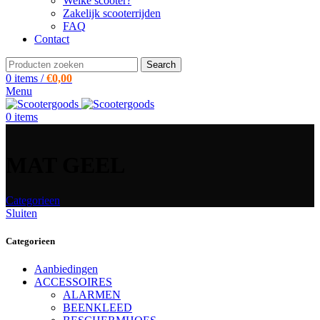
Welke scooter?
Zakelijk scooterrijden
FAQ
Contact
Search
0
items
/
€
0,00
Menu
0
items
MAT GEEL
Categorieen
Sluiten
Categorieen
Aanbiedingen
ACCESSOIRES
ALARMEN
BEENKLEED