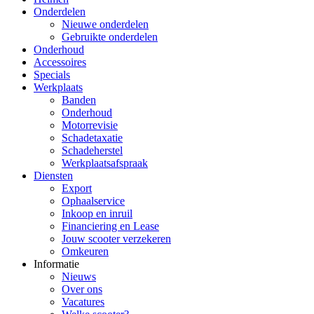
Onderdelen
Nieuwe onderdelen
Gebruikte onderdelen
Onderhoud
Accessoires
Specials
Werkplaats
Banden
Onderhoud
Motorrevisie
Schadetaxatie
Schadeherstel
Werkplaatsafspraak
Diensten
Export
Ophaalservice
Inkoop en inruil
Financiering en Lease
Jouw scooter verzekeren
Omkeuren
Informatie
Nieuws
Over ons
Vacatures