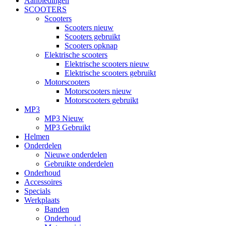
Aanbiedingen
SCOOTERS
Scooters
Scooters nieuw
Scooters gebruikt
Scooters opknap
Elektrische scooters
Elektrische scooters nieuw
Elektrische scooters gebruikt
Motorscooters
Motorscooters nieuw
Motorscooters gebruikt
MP3
MP3 Nieuw
MP3 Gebruikt
Helmen
Onderdelen
Nieuwe onderdelen
Gebruikte onderdelen
Onderhoud
Accessoires
Specials
Werkplaats
Banden
Onderhoud