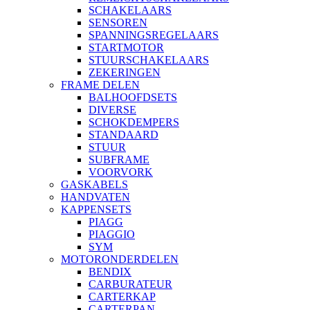
SCHAKELAARS
SENSOREN
SPANNINGSREGELAARS
STARTMOTOR
STUURSCHAKELAARS
ZEKERINGEN
FRAME DELEN
BALHOOFDSETS
DIVERSE
SCHOKDEMPERS
STANDAARD
STUUR
SUBFRAME
VOORVORK
GASKABELS
HANDVATEN
KAPPENSETS
PIAGG
PIAGGIO
SYM
MOTORONDERDELEN
BENDIX
CARBURATEUR
CARTERKAP
CARTERPAN