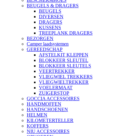
BESCHERMHOES
BEUGELS & DRAGERS
BEUGELS
DIVERSEN
DRAGERS
KUSSENS
TREEPLANK DRAGERS
BEZORGEN
Camper laadsystemen
GEREEDSCHAP
AFSTELKIT KLEPPEN
BLOKKEER SLEUTEL
BLOKKEER SLEUTELS
VEERTREKKER
VLIEGWIEL TREKKERS
VLIEGWIELTREKKER
VOELERMAAT
ZUIGERSTOP
GOCCIA ACCESSOIRES
HANDMOFFEN
HANDSCHOENEN
HELMEN
KILOMETERTELLER
KOFFERS
NIU ACCESSOIRES