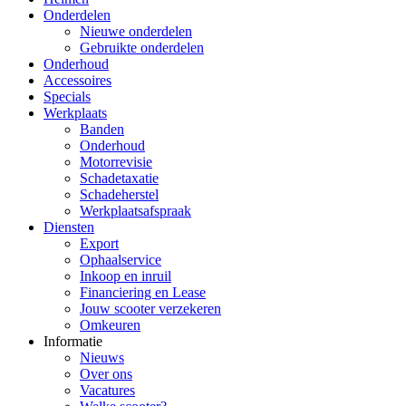
Onderdelen
Nieuwe onderdelen
Gebruikte onderdelen
Onderhoud
Accessoires
Specials
Werkplaats
Banden
Onderhoud
Motorrevisie
Schadetaxatie
Schadeherstel
Werkplaatsafspraak
Diensten
Export
Ophaalservice
Inkoop en inruil
Financiering en Lease
Jouw scooter verzekeren
Omkeuren
Informatie
Nieuws
Over ons
Vacatures