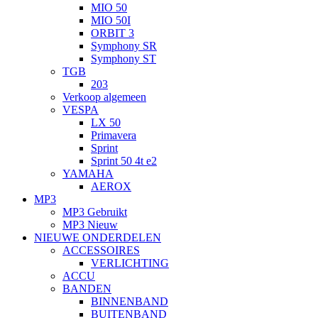
MIO 50
MIO 50I
ORBIT 3
Symphony SR
Symphony ST
TGB
203
Verkoop algemeen
VESPA
LX 50
Primavera
Sprint
Sprint 50 4t e2
YAMAHA
AEROX
MP3
MP3 Gebruikt
MP3 Nieuw
NIEUWE ONDERDELEN
ACCESSOIRES
VERLICHTING
ACCU
BANDEN
BINNENBAND
BUITENBAND