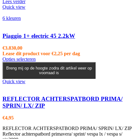
Lees verder
Quick view
6 kleuren
Piaggio 1+ electric 45 2.2kW
€
3.830,00
Lease dit product voor
€
2,25
per dag
Dit
Opties selecteren
product
Breng mij op de hoogte zodra dit artikel weer op
heeft
voorraad is
meerdere
variaties.
Quick view
Deze
optie
kan
REFLECTOR ACHTERSPATBORD PRIMA/
gekozen
SPRIN/ LX/ ZIP
worden
op
€
4,95
de
productpagina
REFLECTOR ACHTERSPATBORD PRIMA/ SPRIN/ LX/ ZIP
Reflector achterspatbord primavera/ sprint/ vespa lx / vespa s/