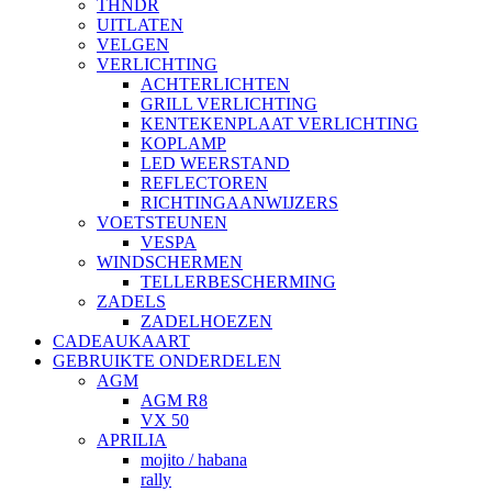
THNDR
UITLATEN
VELGEN
VERLICHTING
ACHTERLICHTEN
GRILL VERLICHTING
KENTEKENPLAAT VERLICHTING
KOPLAMP
LED WEERSTAND
REFLECTOREN
RICHTINGAANWIJZERS
VOETSTEUNEN
VESPA
WINDSCHERMEN
TELLERBESCHERMING
ZADELS
ZADELHOEZEN
CADEAUKAART
GEBRUIKTE ONDERDELEN
AGM
AGM R8
VX 50
APRILIA
mojito / habana
rally