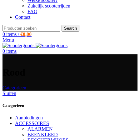
Welke scooter?
Zakelijk scooterrijden
FAQ
Contact
Search
0
items
/
€
0,00
Menu
0
items
Rood
Categorieen
Sluiten
Categorieen
Aanbiedingen
ACCESSOIRES
ALARMEN
BEENKLEED