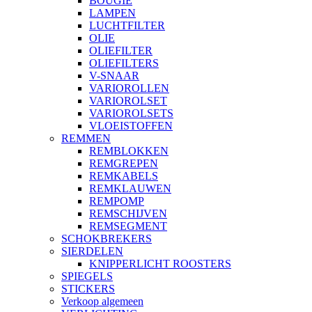
BOUGIE
LAMPEN
LUCHTFILTER
OLIE
OLIEFILTER
OLIEFILTERS
V-SNAAR
VARIOROLLEN
VARIOROLSET
VARIOROLSETS
VLOEISTOFFEN
REMMEN
REMBLOKKEN
REMGREPEN
REMKABELS
REMKLAUWEN
REMPOMP
REMSCHIJVEN
REMSEGMENT
SCHOKBREKERS
SIERDELEN
KNIPPERLICHT ROOSTERS
SPIEGELS
STICKERS
Verkoop algemeen