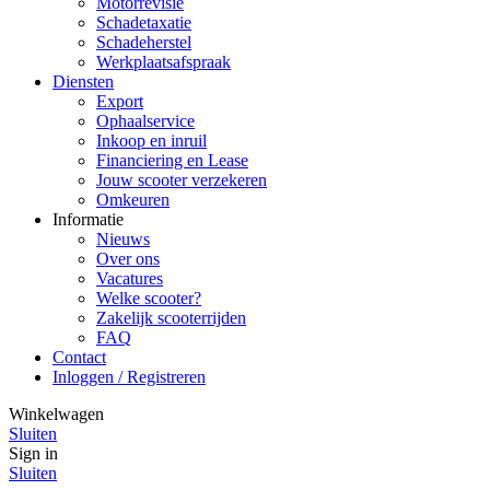
Motorrevisie
Schadetaxatie
Schadeherstel
Werkplaatsafspraak
Diensten
Export
Ophaalservice
Inkoop en inruil
Financiering en Lease
Jouw scooter verzekeren
Omkeuren
Informatie
Nieuws
Over ons
Vacatures
Welke scooter?
Zakelijk scooterrijden
FAQ
Contact
Inloggen / Registreren
Winkelwagen
Sluiten
Sign in
Sluiten