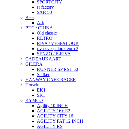
SPORTCITY
sr factory
SXR 50
Beta
Ark
BTC / CHINA
Old classic
RETRO
RIVA / VESPALOOK
riva / vespalook euro 2
SENZO / E-RIVA
CADEAUKAART
GILERA
RUNNER SP RST 50
Stalker
HANWAY CAFE RACER
Horwin
EK1
SK1
KYMCO
Agility 10 INCH
AGILITY 16+ E2
AGILITY CITY 16
AGILITY FAT 12 INCH
AGILITY RS