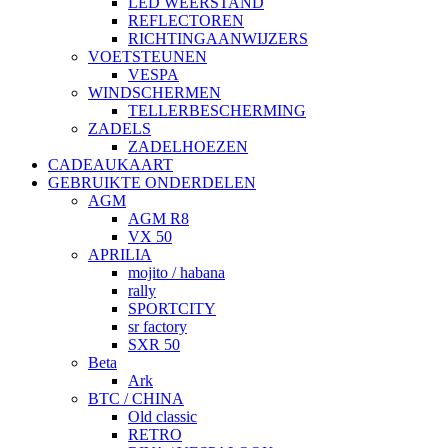
LED WEERSTAND
REFLECTOREN
RICHTINGAANWIJZERS
VOETSTEUNEN
VESPA
WINDSCHERMEN
TELLERBESCHERMING
ZADELS
ZADELHOEZEN
CADEAUKAART
GEBRUIKTE ONDERDELEN
AGM
AGM R8
VX 50
APRILIA
mojito / habana
rally
SPORTCITY
sr factory
SXR 50
Beta
Ark
BTC / CHINA
Old classic
RETRO