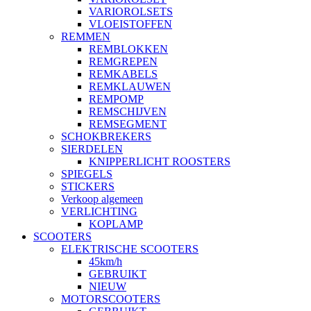
VARIOROLSETS
VLOEISTOFFEN
REMMEN
REMBLOKKEN
REMGREPEN
REMKABELS
REMKLAUWEN
REMPOMP
REMSCHIJVEN
REMSEGMENT
SCHOKBREKERS
SIERDELEN
KNIPPERLICHT ROOSTERS
SPIEGELS
STICKERS
Verkoop algemeen
VERLICHTING
KOPLAMP
SCOOTERS
ELEKTRISCHE SCOOTERS
45km/h
GEBRUIKT
NIEUW
MOTORSCOOTERS