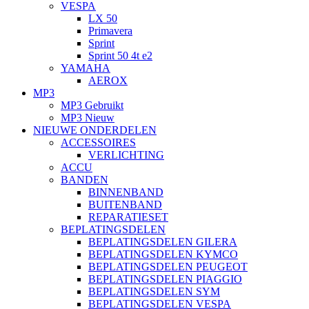
VESPA
LX 50
Primavera
Sprint
Sprint 50 4t e2
YAMAHA
AEROX
MP3
MP3 Gebruikt
MP3 Nieuw
NIEUWE ONDERDELEN
ACCESSOIRES
VERLICHTING
ACCU
BANDEN
BINNENBAND
BUITENBAND
REPARATIESET
BEPLATINGSDELEN
BEPLATINGSDELEN GILERA
BEPLATINGSDELEN KYMCO
BEPLATINGSDELEN PEUGEOT
BEPLATINGSDELEN PIAGGIO
BEPLATINGSDELEN SYM
BEPLATINGSDELEN VESPA