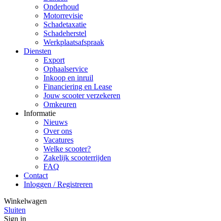
Onderhoud
Motorrevisie
Schadetaxatie
Schadeherstel
Werkplaatsafspraak
Diensten
Export
Ophaalservice
Inkoop en inruil
Financiering en Lease
Jouw scooter verzekeren
Omkeuren
Informatie
Nieuws
Over ons
Vacatures
Welke scooter?
Zakelijk scooterrijden
FAQ
Contact
Inloggen / Registreren
Winkelwagen
Sluiten
Sign in