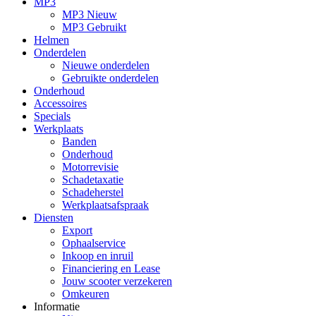
MP3
MP3 Nieuw
MP3 Gebruikt
Helmen
Onderdelen
Nieuwe onderdelen
Gebruikte onderdelen
Onderhoud
Accessoires
Specials
Werkplaats
Banden
Onderhoud
Motorrevisie
Schadetaxatie
Schadeherstel
Werkplaatsafspraak
Diensten
Export
Ophaalservice
Inkoop en inruil
Financiering en Lease
Jouw scooter verzekeren
Omkeuren
Informatie