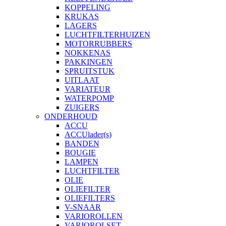
KOPPELING
KRUKAS
LAGERS
LUCHTFILTERHUIZEN
MOTORRUBBERS
NOKKENAS
PAKKINGEN
SPRUITSTUK
UITLAAT
VARIATEUR
WATERPOMP
ZUIGERS
ONDERHOUD
ACCU
ACCUlader(s)
BANDEN
BOUGIE
LAMPEN
LUCHTFILTER
OLIE
OLIEFILTER
OLIEFILTERS
V-SNAAR
VARIOROLLEN
VARIOROLSET