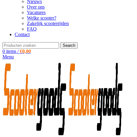
Nieuws
Over ons
Vacatures
Welke scooter?
Zakelijk scooterrijden
FAQ
Contact
Search
0
items
/
€
0,00
Menu