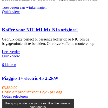
Toevoegen aan winkelwagen
Quick view
Koffer voor NIU M1 M+ N1s origineel
Gebruik deze perfect bijpassende koffer op je NIU om de
bagageruimte uit te bereiden. Om deze koffer te monteren op
Lees verder
Quick view
6 kleuren
Piaggio 1+ electric 45 2.2kW
€
3.830,00
Lease dit product voor
€
2,25
per dag
Dit
Opties selecteren
product
Breng mij op de hoogte zodra dit artikel weer op
heeft
voorraad is