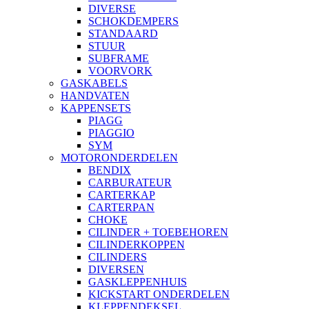
DIVERSE
SCHOKDEMPERS
STANDAARD
STUUR
SUBFRAME
VOORVORK
GASKABELS
HANDVATEN
KAPPENSETS
PIAGG
PIAGGIO
SYM
MOTORONDERDELEN
BENDIX
CARBURATEUR
CARTERKAP
CARTERPAN
CHOKE
CILINDER + TOEBEHOREN
CILINDERKOPPEN
CILINDERS
DIVERSEN
GASKLEPPENHUIS
KICKSTART ONDERDELEN
KLEPPENDEKSEL