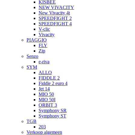
KISBEE
NEW VIVACITY
New Vivacity 4t
SPEEDFIGHT 2
SPEEDFIGHT 4
V-clic
Vivacity
PIAGGIO
FLY
Zip
Senzo
e-riva
SYM
ALLO
FIDDLE 2
Fiddle 2 euro 4
Jet 14
MIO 50
MIO 50I
ORBIT 3
Symphony SR
Symphony ST
TGB
203
Verkoop algemeen