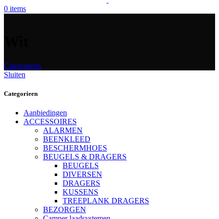
0
items
Wit
Categorieen
Sluiten
Categorieen
Aanbiedingen
ACCESSOIRES
ALARMEN
BEENKLEED
BESCHERMHOES
BEUGELS & DRAGERS
BEUGELS
DIVERSEN
DRAGERS
KUSSENS
TREEPLANK DRAGERS
BEZORGEN
Camper laadsystemen