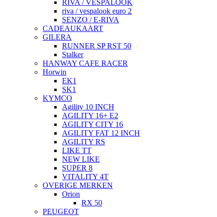
RIVA / VESPALOOK
riva / vespalook euro 2
SENZO / E-RIVA
CADEAUKAART
GILERA
RUNNER SP RST 50
Stalker
HANWAY CAFE RACER
Horwin
EK1
SK1
KYMCO
Agility 10 INCH
AGILITY 16+ E2
AGILITY CITY 16
AGILITY FAT 12 INCH
AGILITY RS
LIKE TT
NEW LIKE
SUPER 8
VITALITY 4T
OVERIGE MERKEN
Orion
RX 50
PEUGEOT