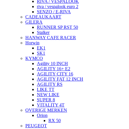
RIVA / VESPALOOK
riva / vespalook euro 2
SENZO / E-RIVA
CADEAUKAART
GILERA
RUNNER SP RST 50
Stalker
HANWAY CAFE RACER
Horwin
EK1
SK1
KYMCO
Agility 10 INCH
AGILITY 16+ E2
AGILITY CITY 16
AGILITY FAT 12 INCH
AGILITY RS
LIKE TT
NEW LIKE
SUPER 8
VITALITY 4T
OVERIGE MERKEN
Orion
RX 50
PEUGEOT