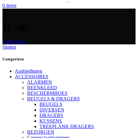
0
items
11.5gr
Categorieen
Sluiten
Categorieen
Aanbiedingen
ACCESSOIRES
ALARMEN
BEENKLEED
BESCHERMHOES
BEUGELS & DRAGERS
BEUGELS
DIVERSEN
DRAGERS
KUSSENS
TREEPLANK DRAGERS
BEZORGEN
Camper laadsystemen