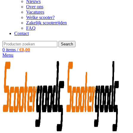
Nieuws
Over ons
Vacatures
Welke scooter?
Zakelijk scooterrijden
FAQ
Contact
Search
0
items
/
€
0,00
Menu