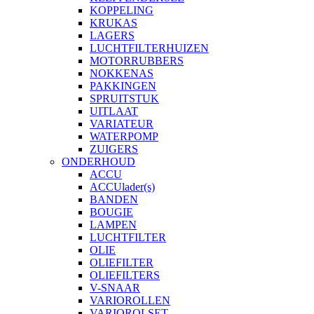
KOPPELING
KRUKAS
LAGERS
LUCHTFILTERHUIZEN
MOTORRUBBERS
NOKKENAS
PAKKINGEN
SPRUITSTUK
UITLAAT
VARIATEUR
WATERPOMP
ZUIGERS
ONDERHOUD
ACCU
ACCUlader(s)
BANDEN
BOUGIE
LAMPEN
LUCHTFILTER
OLIE
OLIEFILTER
OLIEFILTERS
V-SNAAR
VARIOROLLEN
VARIOROLSET