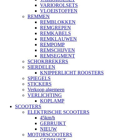
VARIOROLSETS
VLOEISTOFFEN
REMMEN
REMBLOKKEN
REMGREPEN
REMKABELS
REMKLAUWEN
REMPOMP
REMSCHIJVEN
REMSEGMENT
SCHOKBREKERS
SIERDELEN
KNIPPERLICHT ROOSTERS
SPIEGELS
STICKERS
Verkoop algemeen
VERLICHTING
KOPLAMP
SCOOTERS
ELEKTRISCHE SCOOTERS
45km/h
GEBRUIKT
NIEUW
MOTORSCOOTERS