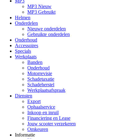
MP3
MP3 Nieuw
MP3 Gebruikt
Helmen
Onderdelen
Nieuwe onderdelen
Gebruikte onderdelen
Onderhoud
Accessoires
Specials
Werkplaats
Banden
Onderhoud
Motorrevisie
Schadetaxatie
Schadeherstel
Werkplaatsafspraak
Diensten
Export
Ophaalservice
Inkoop en inruil
Financiering en Lease
Jouw scooter verzekeren
Omkeuren
Informatie