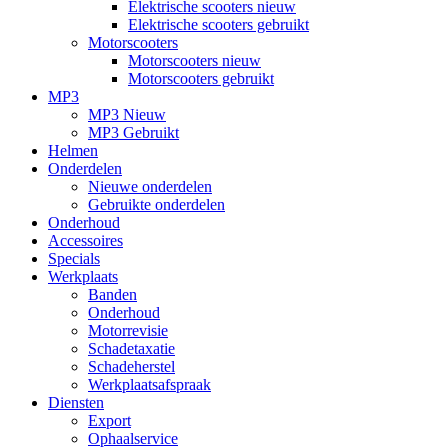
Elektrische scooters nieuw
Elektrische scooters gebruikt
Motorscooters
Motorscooters nieuw
Motorscooters gebruikt
MP3
MP3 Nieuw
MP3 Gebruikt
Helmen
Onderdelen
Nieuwe onderdelen
Gebruikte onderdelen
Onderhoud
Accessoires
Specials
Werkplaats
Banden
Onderhoud
Motorrevisie
Schadetaxatie
Schadeherstel
Werkplaatsafspraak
Diensten
Export
Ophaalservice