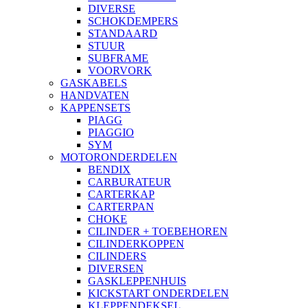
DIVERSE
SCHOKDEMPERS
STANDAARD
STUUR
SUBFRAME
VOORVORK
GASKABELS
HANDVATEN
KAPPENSETS
PIAGG
PIAGGIO
SYM
MOTORONDERDELEN
BENDIX
CARBURATEUR
CARTERKAP
CARTERPAN
CHOKE
CILINDER + TOEBEHOREN
CILINDERKOPPEN
CILINDERS
DIVERSEN
GASKLEPPENHUIS
KICKSTART ONDERDELEN
KLEPPENDEKSEL