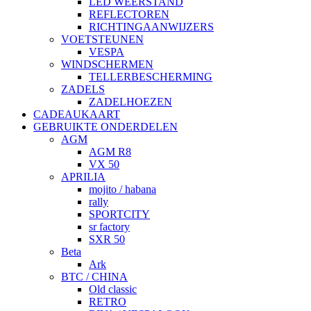
LED WEERSTAND
REFLECTOREN
RICHTINGAANWIJZERS
VOETSTEUNEN
VESPA
WINDSCHERMEN
TELLERBESCHERMING
ZADELS
ZADELHOEZEN
CADEAUKAART
GEBRUIKTE ONDERDELEN
AGM
AGM R8
VX 50
APRILIA
mojito / habana
rally
SPORTCITY
sr factory
SXR 50
Beta
Ark
BTC / CHINA
Old classic
RETRO