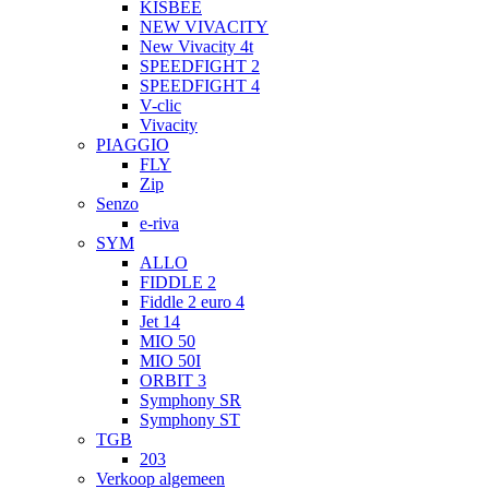
KISBEE
NEW VIVACITY
New Vivacity 4t
SPEEDFIGHT 2
SPEEDFIGHT 4
V-clic
Vivacity
PIAGGIO
FLY
Zip
Senzo
e-riva
SYM
ALLO
FIDDLE 2
Fiddle 2 euro 4
Jet 14
MIO 50
MIO 50I
ORBIT 3
Symphony SR
Symphony ST
TGB
203
Verkoop algemeen