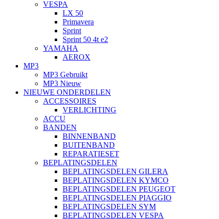
VESPA
LX 50
Primavera
Sprint
Sprint 50 4t e2
YAMAHA
AEROX
MP3
MP3 Gebruikt
MP3 Nieuw
NIEUWE ONDERDELEN
ACCESSOIRES
VERLICHTING
ACCU
BANDEN
BINNENBAND
BUITENBAND
REPARATIESET
BEPLATINGSDELEN
BEPLATINGSDELEN GILERA
BEPLATINGSDELEN KYMCO
BEPLATINGSDELEN PEUGEOT
BEPLATINGSDELEN PIAGGIO
BEPLATINGSDELEN SYM
BEPLATINGSDELEN VESPA