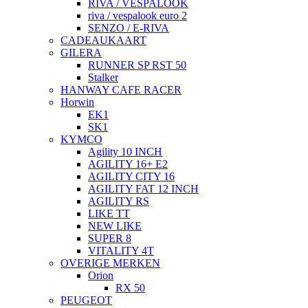
RIVA / VESPALOOK
riva / vespalook euro 2
SENZO / E-RIVA
CADEAUKAART
GILERA
RUNNER SP RST 50
Stalker
HANWAY CAFE RACER
Horwin
EK1
SK1
KYMCO
Agility 10 INCH
AGILITY 16+ E2
AGILITY CITY 16
AGILITY FAT 12 INCH
AGILITY RS
LIKE TT
NEW LIKE
SUPER 8
VITALITY 4T
OVERIGE MERKEN
Orion
RX 50
PEUGEOT