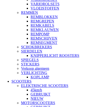
VARIOROLSETS
VLOEISTOFFEN
REMMEN
REMBLOKKEN
REMGREPEN
REMKABELS
REMKLAUWEN
REMPOMP
REMSCHIJVEN
REMSEGMENT
SCHOKBREKERS
SIERDELEN
KNIPPERLICHT ROOSTERS
SPIEGELS
STICKERS
Verkoop algemeen
VERLICHTING
KOPLAMP
SCOOTERS
ELEKTRISCHE SCOOTERS
45km/h
GEBRUIKT
NIEUW
MOTORSCOOTERS