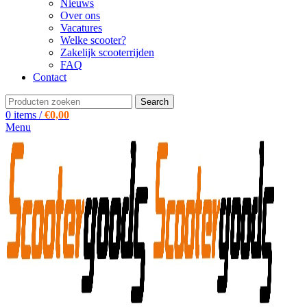
Nieuws
Over ons
Vacatures
Welke scooter?
Zakelijk scooterrijden
FAQ
Contact
Search
0
items
/
€
0,00
Menu