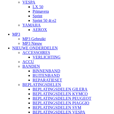
VESPA
LX 50
Primavera
Sprint
Sprint 50 4t e2
YAMAHA
AEROX
MP3
MP3 Gebruikt
MP3 Nieuw
NIEUWE ONDERDELEN
ACCESSOIRES
VERLICHTING
ACCU
BANDEN
BINNENBAND
BUITENBAND
REPARATIESET
BEPLATINGSDELEN
BEPLATINGSDELEN GILERA
BEPLATINGSDELEN KYMCO
BEPLATINGSDELEN PEUGEOT
BEPLATINGSDELEN PIAGGIO
BEPLATINGSDELEN SYM
BEPLATINGSDELEN VESPA