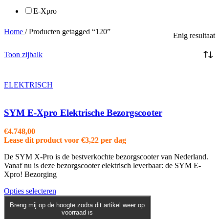
E-Xpro
Home
/
Producten getagged “120”
Enig resultaat
Toon zijbalk
ELEKTRISCH
SYM E-Xpro Elektrische Bezorgscooter
€
4.748,00
Lease dit product voor
€
3,22
per dag
De SYM X-Pro is de bestverkochte bezorgscooter van Nederland.
Vanaf nu is deze bezorgscooter elektrisch leverbaar: de SYM E-
Xpro! Bezorging
Dit
Opties selecteren
product
Breng mij op de hoogte zodra dit artikel weer op
heeft
voorraad is
meerdere