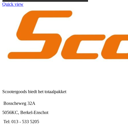
variaties.
Quick view
Deze
optie
kan
gekozen
worden
op
de
productpagina
Scootergoods biedt het totaalpakket
Bosscheweg 32A
5056KC, Berkel-Enschot
Tel: 013 - 533 5205