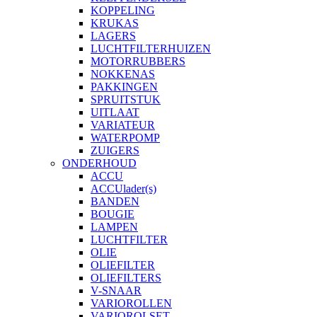
KOPPELING
KRUKAS
LAGERS
LUCHTFILTERHUIZEN
MOTORRUBBERS
NOKKENAS
PAKKINGEN
SPRUITSTUK
UITLAAT
VARIATEUR
WATERPOMP
ZUIGERS
ONDERHOUD
ACCU
ACCUlader(s)
BANDEN
BOUGIE
LAMPEN
LUCHTFILTER
OLIE
OLIEFILTER
OLIEFILTERS
V-SNAAR
VARIOROLLEN
VARIOROLSET