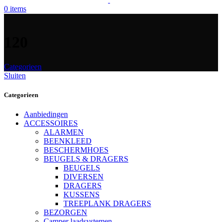
0
items
120
Categorieen
Sluiten
Categorieen
Aanbiedingen
ACCESSOIRES
ALARMEN
BEENKLEED
BESCHERMHOES
BEUGELS & DRAGERS
BEUGELS
DIVERSEN
DRAGERS
KUSSENS
TREEPLANK DRAGERS
BEZORGEN
Camper laadsystemen