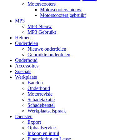
Motorscooters
Motorscooters nieuw
Motorscooters gebruikt
MP3
MP3 Nieuw
MP3 Gebruikt
Helmen
Onderdelen
Nieuwe onderdelen
Gebruikte onderdelen
Onderhoud
Accessoires
Specials
Werkplaats
Banden
Onderhoud
Motorrevisie
Schadetaxatie
Schadeherstel
Werkplaatsafspraak
Diensten
Export
Ophaalservice
Inkoop en inruil
Financiering en Lease