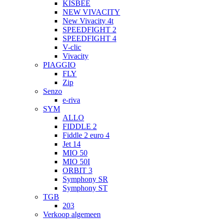
KISBEE
NEW VIVACITY
New Vivacity 4t
SPEEDFIGHT 2
SPEEDFIGHT 4
V-clic
Vivacity
PIAGGIO
FLY
Zip
Senzo
e-riva
SYM
ALLO
FIDDLE 2
Fiddle 2 euro 4
Jet 14
MIO 50
MIO 50I
ORBIT 3
Symphony SR
Symphony ST
TGB
203
Verkoop algemeen