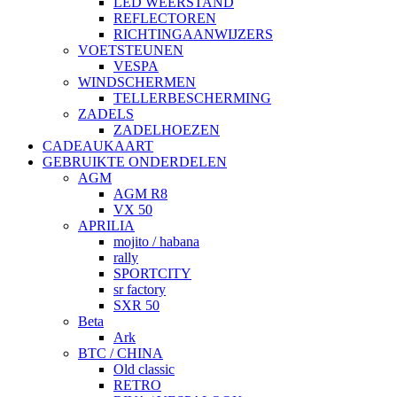
LED WEERSTAND
REFLECTOREN
RICHTINGAANWIJZERS
VOETSTEUNEN
VESPA
WINDSCHERMEN
TELLERBESCHERMING
ZADELS
ZADELHOEZEN
CADEAUKAART
GEBRUIKTE ONDERDELEN
AGM
AGM R8
VX 50
APRILIA
mojito / habana
rally
SPORTCITY
sr factory
SXR 50
Beta
Ark
BTC / CHINA
Old classic
RETRO