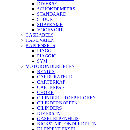
DIVERSE
SCHOKDEMPERS
STANDAARD
STUUR
SUBFRAME
VOORVORK
GASKABELS
HANDVATEN
KAPPENSETS
PIAGG
PIAGGIO
SYM
MOTORONDERDELEN
BENDIX
CARBURATEUR
CARTERKAP
CARTERPAN
CHOKE
CILINDER + TOEBEHOREN
CILINDERKOPPEN
CILINDERS
DIVERSEN
GASKLEPPENHUIS
KICKSTART ONDERDELEN
KLEPPENDEKSEL