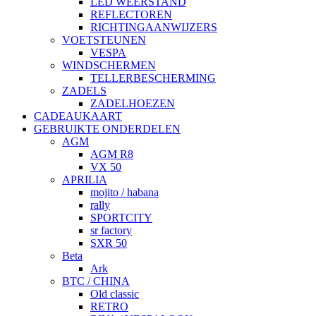
LED WEERSTAND
REFLECTOREN
RICHTINGAANWIJZERS
VOETSTEUNEN
VESPA
WINDSCHERMEN
TELLERBESCHERMING
ZADELS
ZADELHOEZEN
CADEAUKAART
GEBRUIKTE ONDERDELEN
AGM
AGM R8
VX 50
APRILIA
mojito / habana
rally
SPORTCITY
sr factory
SXR 50
Beta
Ark
BTC / CHINA
Old classic
RETRO