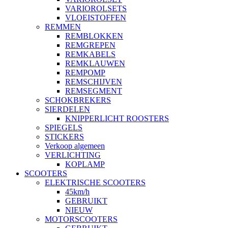
VARIOROLSETS
VLOEISTOFFEN
REMMEN
REMBLOKKEN
REMGREPEN
REMKABELS
REMKLAUWEN
REMPOMP
REMSCHIJVEN
REMSEGMENT
SCHOKBREKERS
SIERDELEN
KNIPPERLICHT ROOSTERS
SPIEGELS
STICKERS
Verkoop algemeen
VERLICHTING
KOPLAMP
SCOOTERS
ELEKTRISCHE SCOOTERS
45km/h
GEBRUIKT
NIEUW
MOTORSCOOTERS