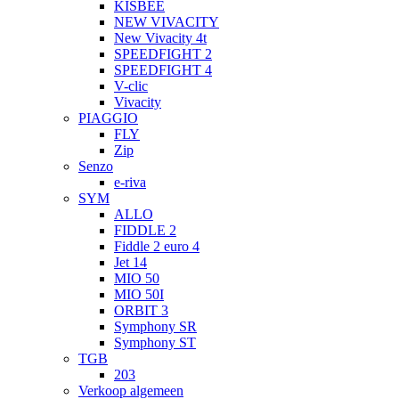
KISBEE
NEW VIVACITY
New Vivacity 4t
SPEEDFIGHT 2
SPEEDFIGHT 4
V-clic
Vivacity
PIAGGIO
FLY
Zip
Senzo
e-riva
SYM
ALLO
FIDDLE 2
Fiddle 2 euro 4
Jet 14
MIO 50
MIO 50I
ORBIT 3
Symphony SR
Symphony ST
TGB
203
Verkoop algemeen