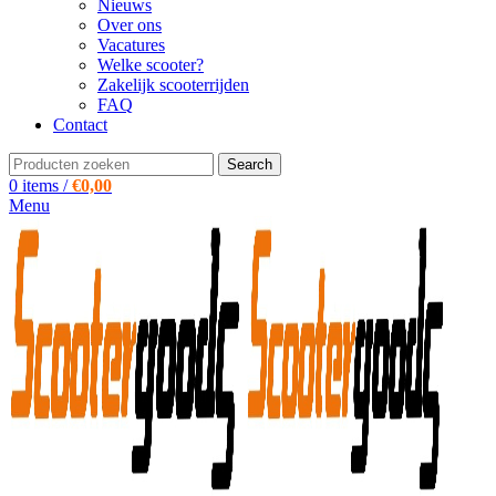
Nieuws
Over ons
Vacatures
Welke scooter?
Zakelijk scooterrijden
FAQ
Contact
Search
0
items
/
€
0,00
Menu