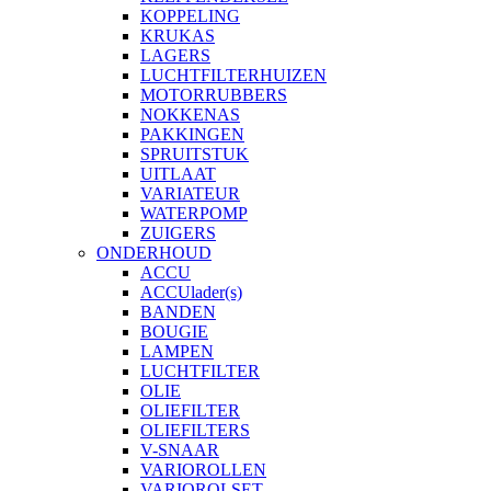
KOPPELING
KRUKAS
LAGERS
LUCHTFILTERHUIZEN
MOTORRUBBERS
NOKKENAS
PAKKINGEN
SPRUITSTUK
UITLAAT
VARIATEUR
WATERPOMP
ZUIGERS
ONDERHOUD
ACCU
ACCUlader(s)
BANDEN
BOUGIE
LAMPEN
LUCHTFILTER
OLIE
OLIEFILTER
OLIEFILTERS
V-SNAAR
VARIOROLLEN
VARIOROLSET