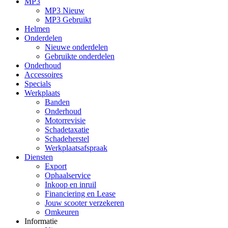
MP3
MP3 Nieuw
MP3 Gebruikt
Helmen
Onderdelen
Nieuwe onderdelen
Gebruikte onderdelen
Onderhoud
Accessoires
Specials
Werkplaats
Banden
Onderhoud
Motorrevisie
Schadetaxatie
Schadeherstel
Werkplaatsafspraak
Diensten
Export
Ophaalservice
Inkoop en inruil
Financiering en Lease
Jouw scooter verzekeren
Omkeuren
Informatie