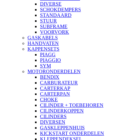
DIVERSE
SCHOKDEMPERS
STANDAARD
STUUR
SUBFRAME
VOORVORK
GASKABELS
HANDVATEN
KAPPENSETS
PIAGG
PIAGGIO
SYM
MOTORONDERDELEN
BENDIX
CARBURATEUR
CARTERKAP
CARTERPAN
CHOKE
CILINDER + TOEBEHOREN
CILINDERKOPPEN
CILINDERS
DIVERSEN
GASKLEPPENHUIS
KICKSTART ONDERDELEN
KLEPPENDEKSEL