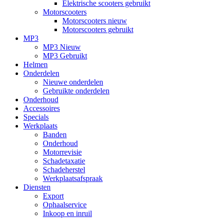
Elektrische scooters gebruikt
Motorscooters
Motorscooters nieuw
Motorscooters gebruikt
MP3
MP3 Nieuw
MP3 Gebruikt
Helmen
Onderdelen
Nieuwe onderdelen
Gebruikte onderdelen
Onderhoud
Accessoires
Specials
Werkplaats
Banden
Onderhoud
Motorrevisie
Schadetaxatie
Schadeherstel
Werkplaatsafspraak
Diensten
Export
Ophaalservice
Inkoop en inruil