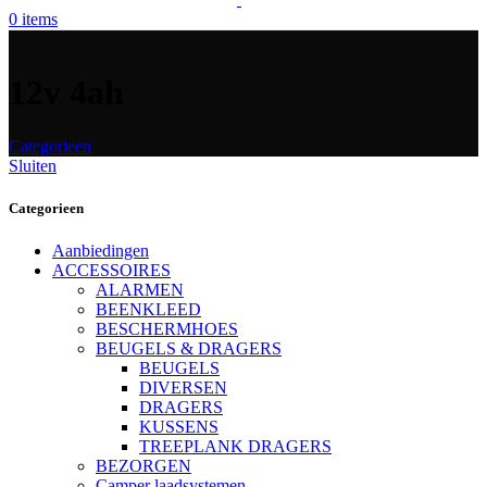
0
items
12v 4ah
Categorieen
Sluiten
Categorieen
Aanbiedingen
ACCESSOIRES
ALARMEN
BEENKLEED
BESCHERMHOES
BEUGELS & DRAGERS
BEUGELS
DIVERSEN
DRAGERS
KUSSENS
TREEPLANK DRAGERS
BEZORGEN
Camper laadsystemen