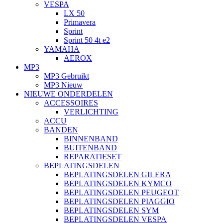
VESPA
LX 50
Primavera
Sprint
Sprint 50 4t e2
YAMAHA
AEROX
MP3
MP3 Gebruikt
MP3 Nieuw
NIEUWE ONDERDELEN
ACCESSOIRES
VERLICHTING
ACCU
BANDEN
BINNENBAND
BUITENBAND
REPARATIESET
BEPLATINGSDELEN
BEPLATINGSDELEN GILERA
BEPLATINGSDELEN KYMCO
BEPLATINGSDELEN PEUGEOT
BEPLATINGSDELEN PIAGGIO
BEPLATINGSDELEN SYM
BEPLATINGSDELEN VESPA