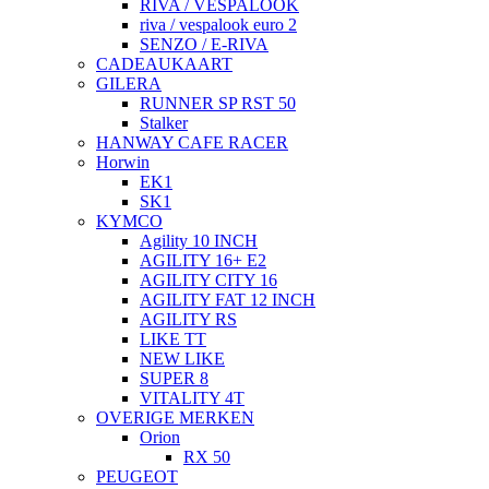
RIVA / VESPALOOK
riva / vespalook euro 2
SENZO / E-RIVA
CADEAUKAART
GILERA
RUNNER SP RST 50
Stalker
HANWAY CAFE RACER
Horwin
EK1
SK1
KYMCO
Agility 10 INCH
AGILITY 16+ E2
AGILITY CITY 16
AGILITY FAT 12 INCH
AGILITY RS
LIKE TT
NEW LIKE
SUPER 8
VITALITY 4T
OVERIGE MERKEN
Orion
RX 50
PEUGEOT