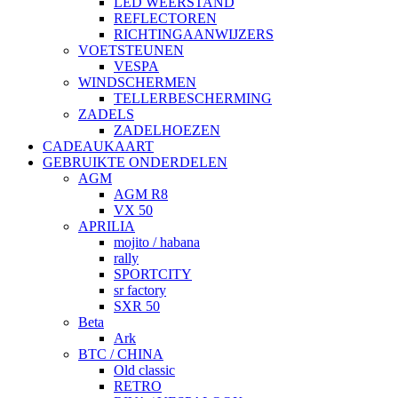
LED WEERSTAND
REFLECTOREN
RICHTINGAANWIJZERS
VOETSTEUNEN
VESPA
WINDSCHERMEN
TELLERBESCHERMING
ZADELS
ZADELHOEZEN
CADEAUKAART
GEBRUIKTE ONDERDELEN
AGM
AGM R8
VX 50
APRILIA
mojito / habana
rally
SPORTCITY
sr factory
SXR 50
Beta
Ark
BTC / CHINA
Old classic
RETRO