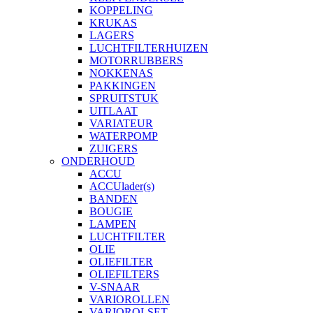
KOPPELING
KRUKAS
LAGERS
LUCHTFILTERHUIZEN
MOTORRUBBERS
NOKKENAS
PAKKINGEN
SPRUITSTUK
UITLAAT
VARIATEUR
WATERPOMP
ZUIGERS
ONDERHOUD
ACCU
ACCUlader(s)
BANDEN
BOUGIE
LAMPEN
LUCHTFILTER
OLIE
OLIEFILTER
OLIEFILTERS
V-SNAAR
VARIOROLLEN
VARIOROLSET