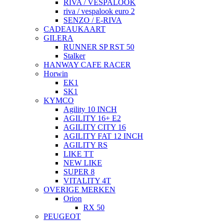
RIVA / VESPALOOK
riva / vespalook euro 2
SENZO / E-RIVA
CADEAUKAART
GILERA
RUNNER SP RST 50
Stalker
HANWAY CAFE RACER
Horwin
EK1
SK1
KYMCO
Agility 10 INCH
AGILITY 16+ E2
AGILITY CITY 16
AGILITY FAT 12 INCH
AGILITY RS
LIKE TT
NEW LIKE
SUPER 8
VITALITY 4T
OVERIGE MERKEN
Orion
RX 50
PEUGEOT