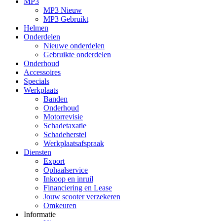
MP3
MP3 Nieuw
MP3 Gebruikt
Helmen
Onderdelen
Nieuwe onderdelen
Gebruikte onderdelen
Onderhoud
Accessoires
Specials
Werkplaats
Banden
Onderhoud
Motorrevisie
Schadetaxatie
Schadeherstel
Werkplaatsafspraak
Diensten
Export
Ophaalservice
Inkoop en inruil
Financiering en Lease
Jouw scooter verzekeren
Omkeuren
Informatie