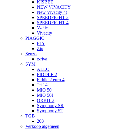
KISBEE
NEW VIVACITY
New Vivacity 4t
SPEEDFIGHT 2
SPEEDFIGHT 4
V-clic
Vivacity
PIAGGIO
FLY
Zip
Senzo
e-riva
SYM
ALLO
FIDDLE 2
Fiddle 2 euro 4
Jet 14
MIO 50
MIO 50I
ORBIT 3
Symphony SR
Symphony ST
TGB
203
Verkoop algemeen