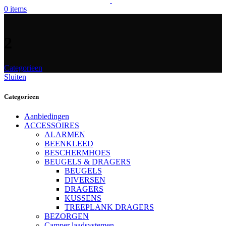
0
items
2
Categorieen
Sluiten
Categorieen
Aanbiedingen
ACCESSOIRES
ALARMEN
BEENKLEED
BESCHERMHOES
BEUGELS & DRAGERS
BEUGELS
DIVERSEN
DRAGERS
KUSSENS
TREEPLANK DRAGERS
BEZORGEN
Camper laadsystemen