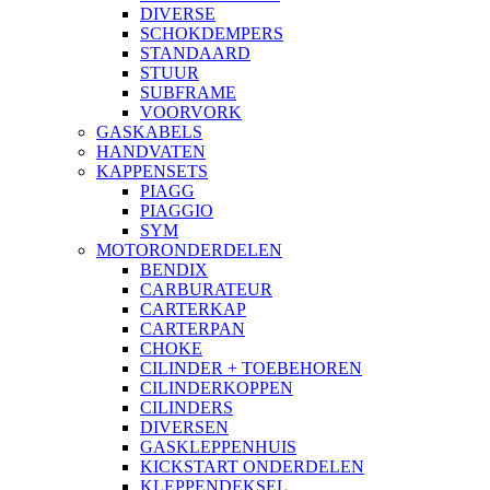
DIVERSE
SCHOKDEMPERS
STANDAARD
STUUR
SUBFRAME
VOORVORK
GASKABELS
HANDVATEN
KAPPENSETS
PIAGG
PIAGGIO
SYM
MOTORONDERDELEN
BENDIX
CARBURATEUR
CARTERKAP
CARTERPAN
CHOKE
CILINDER + TOEBEHOREN
CILINDERKOPPEN
CILINDERS
DIVERSEN
GASKLEPPENHUIS
KICKSTART ONDERDELEN
KLEPPENDEKSEL