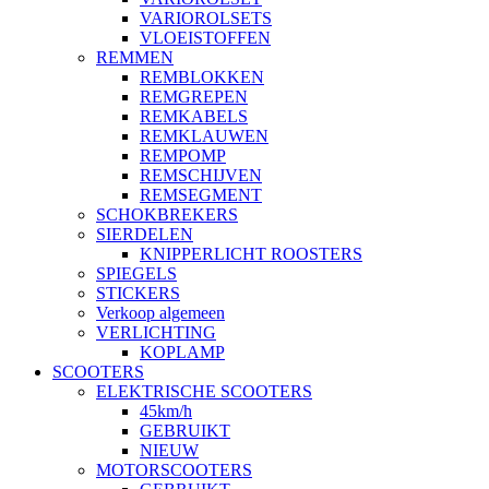
VARIOROLSETS
VLOEISTOFFEN
REMMEN
REMBLOKKEN
REMGREPEN
REMKABELS
REMKLAUWEN
REMPOMP
REMSCHIJVEN
REMSEGMENT
SCHOKBREKERS
SIERDELEN
KNIPPERLICHT ROOSTERS
SPIEGELS
STICKERS
Verkoop algemeen
VERLICHTING
KOPLAMP
SCOOTERS
ELEKTRISCHE SCOOTERS
45km/h
GEBRUIKT
NIEUW
MOTORSCOOTERS