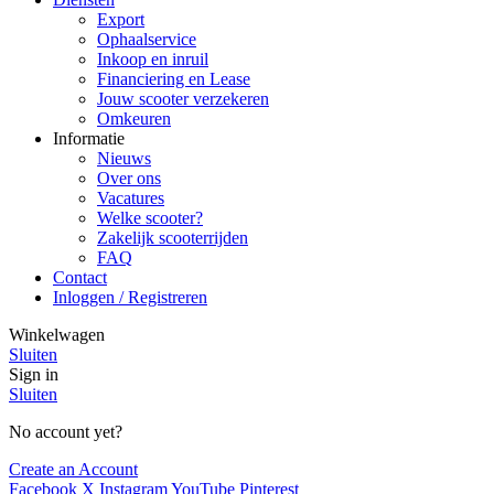
Export
Ophaalservice
Inkoop en inruil
Financiering en Lease
Jouw scooter verzekeren
Omkeuren
Informatie
Nieuws
Over ons
Vacatures
Welke scooter?
Zakelijk scooterrijden
FAQ
Contact
Inloggen / Registreren
Winkelwagen
Sluiten
Sign in
Sluiten
No account yet?
Create an Account
Facebook
X
Instagram
YouTube
Pinterest