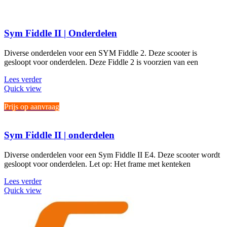
Deze
optie
kan
gekozen
Sym Fiddle II | Onderdelen
worden
op
Diverse onderdelen voor een SYM Fiddle 2. Deze scooter is
de
gesloopt voor onderdelen. Deze Fiddle 2 is voorzien van een
productpagina
Lees verder
Quick view
Prijs op aanvraag
Sym Fiddle II | onderdelen
Diverse onderdelen voor een Sym Fiddle II E4. Deze scooter wordt
gesloopt voor onderdelen. Let op: Het frame met kenteken
Lees verder
Quick view