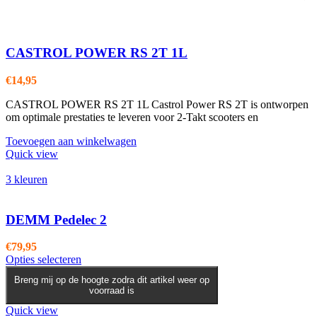
CASTROL POWER RS 2T 1L
€
14,95
CASTROL POWER RS 2T 1L Castrol Power RS 2T is ontworpen
om optimale prestaties te leveren voor 2-Takt scooters en
Toevoegen aan winkelwagen
Quick view
3 kleuren
DEMM Pedelec 2
€
79,95
Dit
Opties selecteren
product
Breng mij op de hoogte zodra dit artikel weer op
heeft
voorraad is
meerdere
variaties.
Quick view