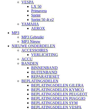
VESPA
LX 50
Primavera
Sprint
Sprint 50 4t e2
YAMAHA
AEROX
MP3
MP3 Gebruikt
MP3 Nieuw
NIEUWE ONDERDELEN
ACCESSOIRES
VERLICHTING
ACCU
BANDEN
BINNENBAND
BUITENBAND
REPARATIESET
BEPLATINGSDELEN
BEPLATINGSDELEN GILERA
BEPLATINGSDELEN KYMCO
BEPLATINGSDELEN PEUGEOT
BEPLATINGSDELEN PIAGGIO
BEPLATINGSDELEN SYM
BEPLATINGSDELEN VESPA