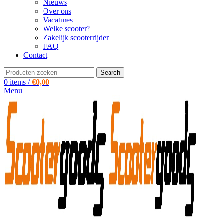
Nieuws
Over ons
Vacatures
Welke scooter?
Zakelijk scooterrijden
FAQ
Contact
Search
0
items
/
€
0,00
Menu