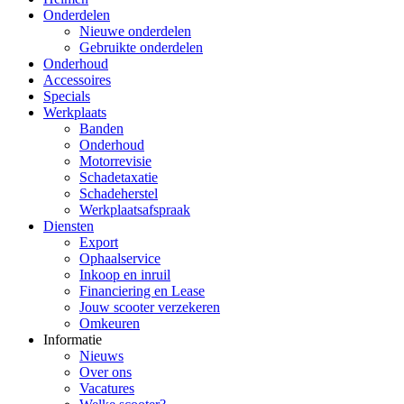
Onderdelen
Nieuwe onderdelen
Gebruikte onderdelen
Onderhoud
Accessoires
Specials
Werkplaats
Banden
Onderhoud
Motorrevisie
Schadetaxatie
Schadeherstel
Werkplaatsafspraak
Diensten
Export
Ophaalservice
Inkoop en inruil
Financiering en Lease
Jouw scooter verzekeren
Omkeuren
Informatie
Nieuws
Over ons
Vacatures