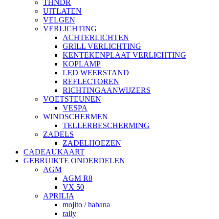
THNDR
UITLATEN
VELGEN
VERLICHTING
ACHTERLICHTEN
GRILL VERLICHTING
KENTEKENPLAAT VERLICHTING
KOPLAMP
LED WEERSTAND
REFLECTOREN
RICHTINGAANWIJZERS
VOETSTEUNEN
VESPA
WINDSCHERMEN
TELLERBESCHERMING
ZADELS
ZADELHOEZEN
CADEAUKAART
GEBRUIKTE ONDERDELEN
AGM
AGM R8
VX 50
APRILIA
mojito / habana
rally