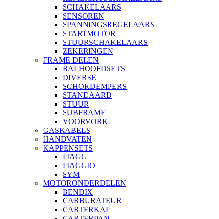
SCHAKELAARS
SENSOREN
SPANNINGSREGELAARS
STARTMOTOR
STUURSCHAKELAARS
ZEKERINGEN
FRAME DELEN
BALHOOFDSETS
DIVERSE
SCHOKDEMPERS
STANDAARD
STUUR
SUBFRAME
VOORVORK
GASKABELS
HANDVATEN
KAPPENSETS
PIAGG
PIAGGIO
SYM
MOTORONDERDELEN
BENDIX
CARBURATEUR
CARTERKAP
CARTERPAN