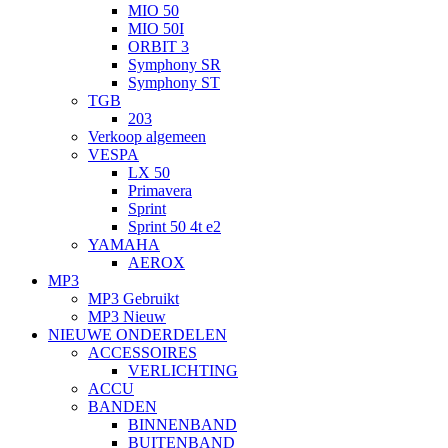
MIO 50
MIO 50I
ORBIT 3
Symphony SR
Symphony ST
TGB
203
Verkoop algemeen
VESPA
LX 50
Primavera
Sprint
Sprint 50 4t e2
YAMAHA
AEROX
MP3
MP3 Gebruikt
MP3 Nieuw
NIEUWE ONDERDELEN
ACCESSOIRES
VERLICHTING
ACCU
BANDEN
BINNENBAND
BUITENBAND