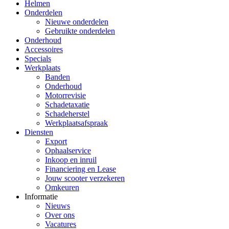
Helmen
Onderdelen
Nieuwe onderdelen
Gebruikte onderdelen
Onderhoud
Accessoires
Specials
Werkplaats
Banden
Onderhoud
Motorrevisie
Schadetaxatie
Schadeherstel
Werkplaatsafspraak
Diensten
Export
Ophaalservice
Inkoop en inruil
Financiering en Lease
Jouw scooter verzekeren
Omkeuren
Informatie
Nieuws
Over ons
Vacatures