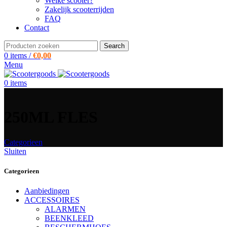
Welke scooter?
Zakelijk scooterrijden
FAQ
Contact
Search
0
items
/
€
0,00
Menu
0
items
250ML FLES
Categorieen
Sluiten
Categorieen
Aanbiedingen
ACCESSOIRES
ALARMEN
BEENKLEED