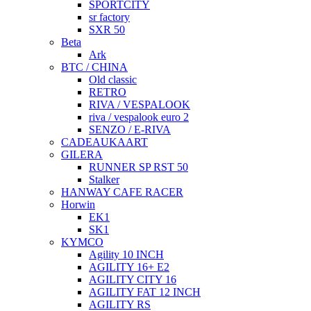
SPORTCITY
sr factory
SXR 50
Beta
Ark
BTC / CHINA
Old classic
RETRO
RIVA / VESPALOOK
riva / vespalook euro 2
SENZO / E-RIVA
CADEAUKAART
GILERA
RUNNER SP RST 50
Stalker
HANWAY CAFE RACER
Horwin
EK1
SK1
KYMCO
Agility 10 INCH
AGILITY 16+ E2
AGILITY CITY 16
AGILITY FAT 12 INCH
AGILITY RS