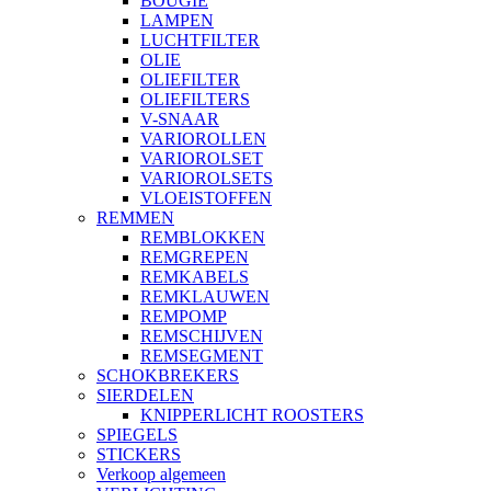
BOUGIE
LAMPEN
LUCHTFILTER
OLIE
OLIEFILTER
OLIEFILTERS
V-SNAAR
VARIOROLLEN
VARIOROLSET
VARIOROLSETS
VLOEISTOFFEN
REMMEN
REMBLOKKEN
REMGREPEN
REMKABELS
REMKLAUWEN
REMPOMP
REMSCHIJVEN
REMSEGMENT
SCHOKBREKERS
SIERDELEN
KNIPPERLICHT ROOSTERS
SPIEGELS
STICKERS
Verkoop algemeen