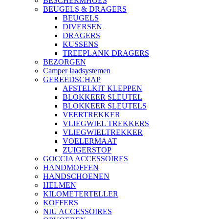
BESCHERMHOES
BEUGELS & DRAGERS
BEUGELS
DIVERSEN
DRAGERS
KUSSENS
TREEPLANK DRAGERS
BEZORGEN
Camper laadsystemen
GEREEDSCHAP
AFSTELKIT KLEPPEN
BLOKKEER SLEUTEL
BLOKKEER SLEUTELS
VEERTREKKER
VLIEGWIEL TREKKERS
VLIEGWIELTREKKER
VOELERMAAT
ZUIGERSTOP
GOCCIA ACCESSOIRES
HANDMOFFEN
HANDSCHOENEN
HELMEN
KILOMETERTELLER
KOFFERS
NIU ACCESSOIRES