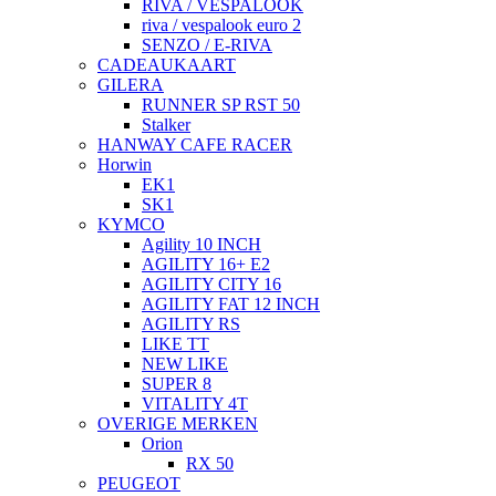
RIVA / VESPALOOK
riva / vespalook euro 2
SENZO / E-RIVA
CADEAUKAART
GILERA
RUNNER SP RST 50
Stalker
HANWAY CAFE RACER
Horwin
EK1
SK1
KYMCO
Agility 10 INCH
AGILITY 16+ E2
AGILITY CITY 16
AGILITY FAT 12 INCH
AGILITY RS
LIKE TT
NEW LIKE
SUPER 8
VITALITY 4T
OVERIGE MERKEN
Orion
RX 50
PEUGEOT