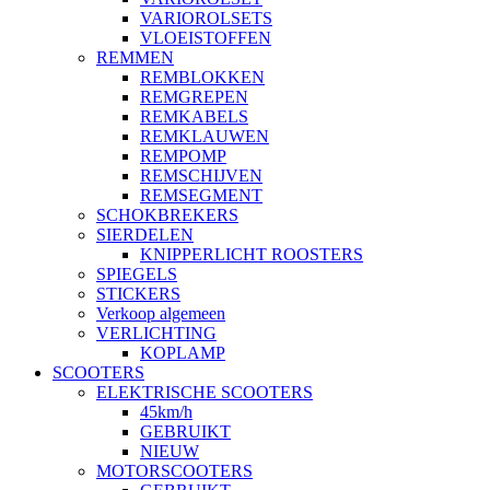
VARIOROLSETS
VLOEISTOFFEN
REMMEN
REMBLOKKEN
REMGREPEN
REMKABELS
REMKLAUWEN
REMPOMP
REMSCHIJVEN
REMSEGMENT
SCHOKBREKERS
SIERDELEN
KNIPPERLICHT ROOSTERS
SPIEGELS
STICKERS
Verkoop algemeen
VERLICHTING
KOPLAMP
SCOOTERS
ELEKTRISCHE SCOOTERS
45km/h
GEBRUIKT
NIEUW
MOTORSCOOTERS