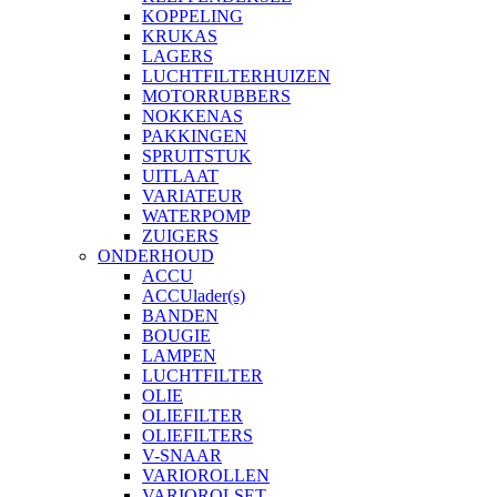
KOPPELING
KRUKAS
LAGERS
LUCHTFILTERHUIZEN
MOTORRUBBERS
NOKKENAS
PAKKINGEN
SPRUITSTUK
UITLAAT
VARIATEUR
WATERPOMP
ZUIGERS
ONDERHOUD
ACCU
ACCUlader(s)
BANDEN
BOUGIE
LAMPEN
LUCHTFILTER
OLIE
OLIEFILTER
OLIEFILTERS
V-SNAAR
VARIOROLLEN
VARIOROLSET