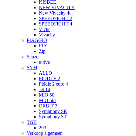
KISBEE
NEW VIVACITY
New Vivacity 4t
SPEEDFIGHT 2
SPEEDFIGHT 4
V-clic
Vivacity
PIAGGIO
FLY
Zip
Senzo
e-riva
SYM
ALLO
FIDDLE 2
Fiddle 2 euro 4
Jet 14
MIO 50
MIO 50I
ORBIT 3
Symphony SR
Symphony ST
TGB
203
Verkoop algemeen