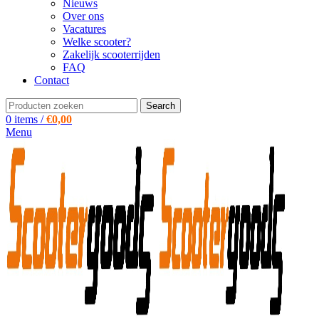
Nieuws
Over ons
Vacatures
Welke scooter?
Zakelijk scooterrijden
FAQ
Contact
Search
0
items
/
€
0,00
Menu