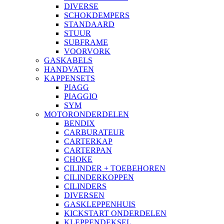
DIVERSE
SCHOKDEMPERS
STANDAARD
STUUR
SUBFRAME
VOORVORK
GASKABELS
HANDVATEN
KAPPENSETS
PIAGG
PIAGGIO
SYM
MOTORONDERDELEN
BENDIX
CARBURATEUR
CARTERKAP
CARTERPAN
CHOKE
CILINDER + TOEBEHOREN
CILINDERKOPPEN
CILINDERS
DIVERSEN
GASKLEPPENHUIS
KICKSTART ONDERDELEN
KLEPPENDEKSEL