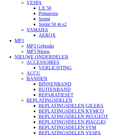
VESPA
LX 50
Primavera
Sprint
Sprint 50 4t e2
YAMAHA
AEROX
MP3
MP3 Gebruikt
MP3 Nieuw
NIEUWE ONDERDELEN
ACCESSOIRES
VERLICHTING
ACCU
BANDEN
BINNENBAND
BUITENBAND
REPARATIESET
BEPLATINGSDELEN
BEPLATINGSDELEN GILERA
BEPLATINGSDELEN KYMCO
BEPLATINGSDELEN PEUGEOT
BEPLATINGSDELEN PIAGGIO
BEPLATINGSDELEN SYM
BEPLATINGSDELEN VESPA