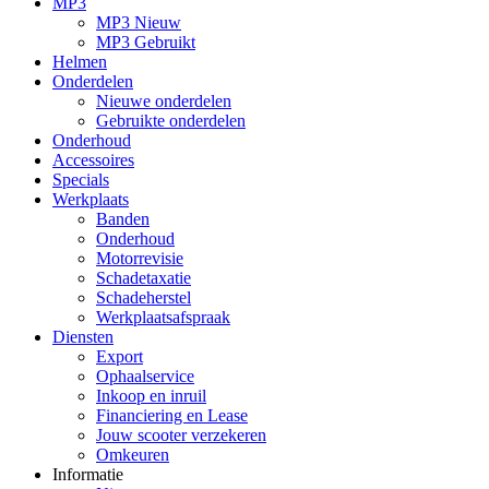
MP3
MP3 Nieuw
MP3 Gebruikt
Helmen
Onderdelen
Nieuwe onderdelen
Gebruikte onderdelen
Onderhoud
Accessoires
Specials
Werkplaats
Banden
Onderhoud
Motorrevisie
Schadetaxatie
Schadeherstel
Werkplaatsafspraak
Diensten
Export
Ophaalservice
Inkoop en inruil
Financiering en Lease
Jouw scooter verzekeren
Omkeuren
Informatie