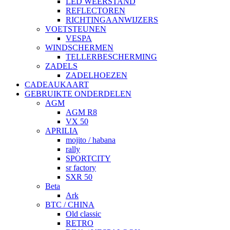
LED WEERSTAND
REFLECTOREN
RICHTINGAANWIJZERS
VOETSTEUNEN
VESPA
WINDSCHERMEN
TELLERBESCHERMING
ZADELS
ZADELHOEZEN
CADEAUKAART
GEBRUIKTE ONDERDELEN
AGM
AGM R8
VX 50
APRILIA
mojito / habana
rally
SPORTCITY
sr factory
SXR 50
Beta
Ark
BTC / CHINA
Old classic
RETRO