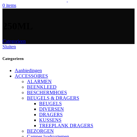
0
items
250ML
Categorieen
Sluiten
Categorieen
Aanbiedingen
ACCESSOIRES
ALARMEN
BEENKLEED
BESCHERMHOES
BEUGELS & DRAGERS
BEUGELS
DIVERSEN
DRAGERS
KUSSENS
TREEPLANK DRAGERS
BEZORGEN
Camper laadsystemen