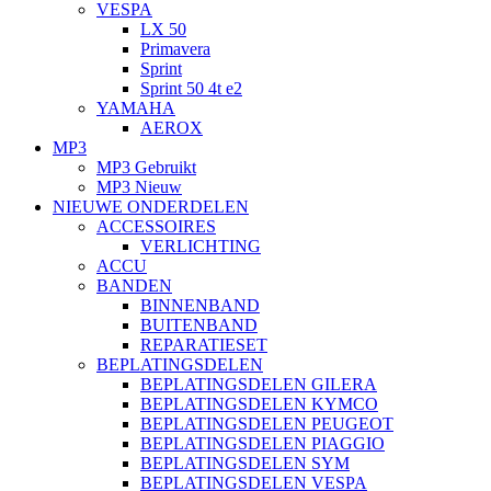
VESPA
LX 50
Primavera
Sprint
Sprint 50 4t e2
YAMAHA
AEROX
MP3
MP3 Gebruikt
MP3 Nieuw
NIEUWE ONDERDELEN
ACCESSOIRES
VERLICHTING
ACCU
BANDEN
BINNENBAND
BUITENBAND
REPARATIESET
BEPLATINGSDELEN
BEPLATINGSDELEN GILERA
BEPLATINGSDELEN KYMCO
BEPLATINGSDELEN PEUGEOT
BEPLATINGSDELEN PIAGGIO
BEPLATINGSDELEN SYM
BEPLATINGSDELEN VESPA