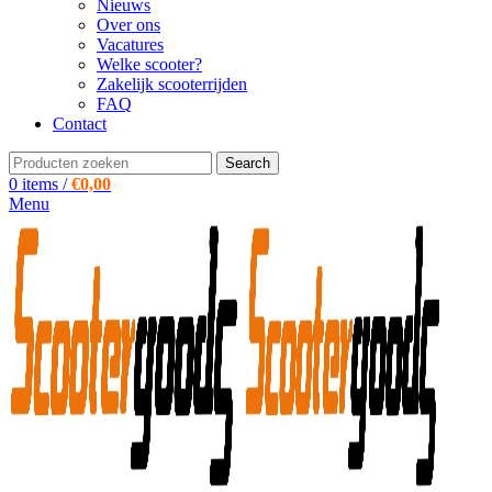
Nieuws
Over ons
Vacatures
Welke scooter?
Zakelijk scooterrijden
FAQ
Contact
Search
0
items
/
€
0,00
Menu