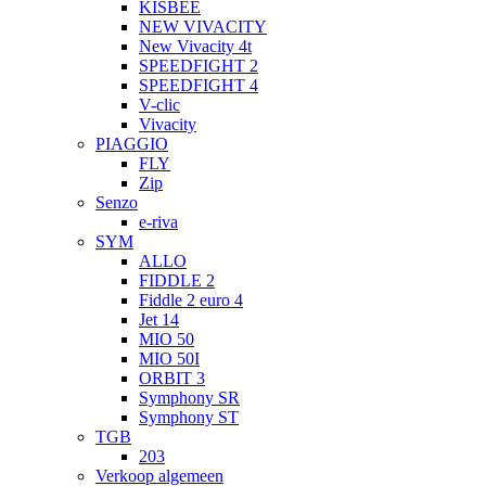
KISBEE
NEW VIVACITY
New Vivacity 4t
SPEEDFIGHT 2
SPEEDFIGHT 4
V-clic
Vivacity
PIAGGIO
FLY
Zip
Senzo
e-riva
SYM
ALLO
FIDDLE 2
Fiddle 2 euro 4
Jet 14
MIO 50
MIO 50I
ORBIT 3
Symphony SR
Symphony ST
TGB
203
Verkoop algemeen