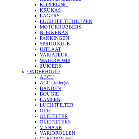
KOPPELING
KRUKAS
LAGERS
LUCHTFILTERHUIZEN
MOTORRUBBERS
NOKKENAS
PAKKINGEN
SPRUITSTUK
UITLAAT
VARIATEUR
WATERPOMP
ZUIGERS
ONDERHOUD
ACCU
ACCUlader(s)
BANDEN
BOUGIE
LAMPEN
LUCHTFILTER
OLIE
OLIEFILTER
OLIEFILTERS
V-SNAAR
VARIOROLLEN
VARIOROLSET