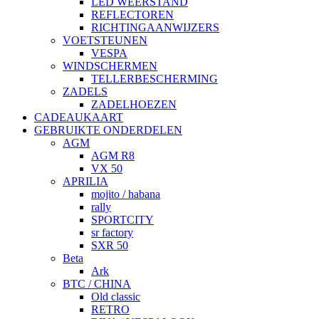
LED WEERSTAND
REFLECTOREN
RICHTINGAANWIJZERS
VOETSTEUNEN
VESPA
WINDSCHERMEN
TELLERBESCHERMING
ZADELS
ZADELHOEZEN
CADEAUKAART
GEBRUIKTE ONDERDELEN
AGM
AGM R8
VX 50
APRILIA
mojito / habana
rally
SPORTCITY
sr factory
SXR 50
Beta
Ark
BTC / CHINA
Old classic
RETRO