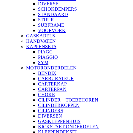
DIVERSE
SCHOKDEMPERS
STANDAARD
STUUR
SUBFRAME
VOORVORK
GASKABELS
HANDVATEN
KAPPENSETS
PIAGG
PIAGGIO
SYM
MOTORONDERDELEN
BENDIX
CARBURATEUR
CARTERKAP
CARTERPAN
CHOKE
CILINDER + TOEBEHOREN
CILINDERKOPPEN
CILINDERS
DIVERSEN
GASKLEPPENHUIS
KICKSTART ONDERDELEN
KLEPPENDEKSEL