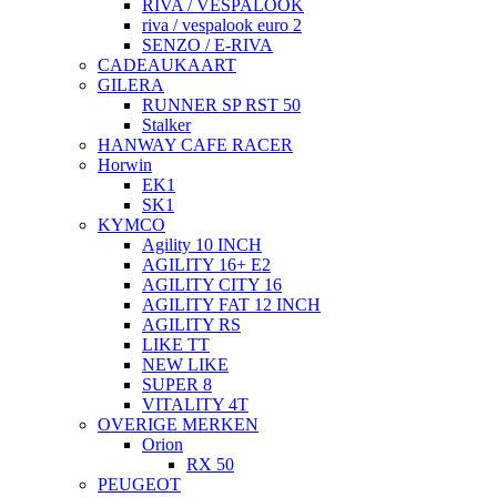
RIVA / VESPALOOK
riva / vespalook euro 2
SENZO / E-RIVA
CADEAUKAART
GILERA
RUNNER SP RST 50
Stalker
HANWAY CAFE RACER
Horwin
EK1
SK1
KYMCO
Agility 10 INCH
AGILITY 16+ E2
AGILITY CITY 16
AGILITY FAT 12 INCH
AGILITY RS
LIKE TT
NEW LIKE
SUPER 8
VITALITY 4T
OVERIGE MERKEN
Orion
RX 50
PEUGEOT