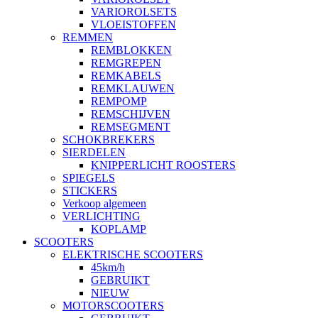
VARIOROLSETS
VLOEISTOFFEN
REMMEN
REMBLOKKEN
REMGREPEN
REMKABELS
REMKLAUWEN
REMPOMP
REMSCHIJVEN
REMSEGMENT
SCHOKBREKERS
SIERDELEN
KNIPPERLICHT ROOSTERS
SPIEGELS
STICKERS
Verkoop algemeen
VERLICHTING
KOPLAMP
SCOOTERS
ELEKTRISCHE SCOOTERS
45km/h
GEBRUIKT
NIEUW
MOTORSCOOTERS