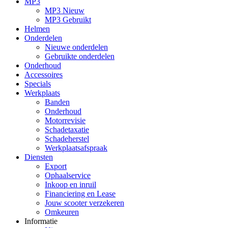
MP3
MP3 Nieuw
MP3 Gebruikt
Helmen
Onderdelen
Nieuwe onderdelen
Gebruikte onderdelen
Onderhoud
Accessoires
Specials
Werkplaats
Banden
Onderhoud
Motorrevisie
Schadetaxatie
Schadeherstel
Werkplaatsafspraak
Diensten
Export
Ophaalservice
Inkoop en inruil
Financiering en Lease
Jouw scooter verzekeren
Omkeuren
Informatie