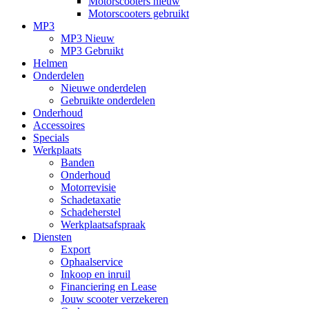
Motorscooters nieuw
Motorscooters gebruikt
MP3
MP3 Nieuw
MP3 Gebruikt
Helmen
Onderdelen
Nieuwe onderdelen
Gebruikte onderdelen
Onderhoud
Accessoires
Specials
Werkplaats
Banden
Onderhoud
Motorrevisie
Schadetaxatie
Schadeherstel
Werkplaatsafspraak
Diensten
Export
Ophaalservice
Inkoop en inruil
Financiering en Lease
Jouw scooter verzekeren