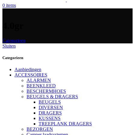
0
items
4.0gr
Categorieen
Sluiten
Categorieen
Aanbiedingen
ACCESSOIRES
ALARMEN
BEENKLEED
BESCHERMHOES
BEUGELS & DRAGERS
BEUGELS
DIVERSEN
DRAGERS
KUSSENS
TREEPLANK DRAGERS
BEZORGEN
Camper laadsystemen