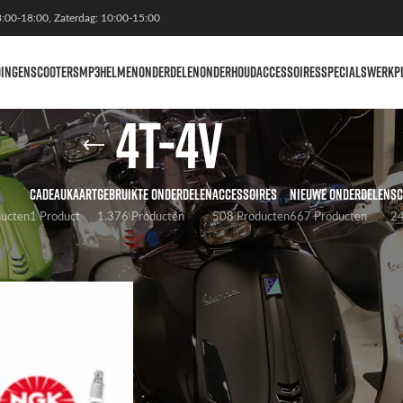
3:00-18:00, Zaterdag: 10:00-15:00
DINGEN
SCOOTERS
MP3
HELMEN
ONDERDELEN
ONDERHOUD
ACCESSOIRES
SPECIALS
WERKP
4T-4V
CADEAUKAART
GEBRUIKTE ONDERDELEN
ACCESSOIRES
NIEUWE ONDERDELEN
SC
ducten
1 Product
1.376 Producten
508 Producten
667 Producten
24
agged “4T-4V”
Weergaven
9