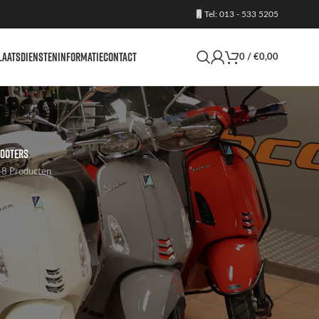
Tel: 013 - 533 5205
LAATS
DIENSTEN
INFORMATIE
CONTACT
0
/
€
0,00
OOTERS
8 Producten
24
36