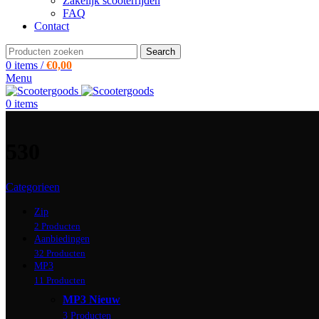
Zakelijk scooterrijden
FAQ
Contact
Search
0
items
/
€
0,00
Menu
0
items
530
Categorieen
Zip
2 Producten
Aanbiedingen
32 Producten
MP3
11 Producten
MP3 Nieuw
3 Producten