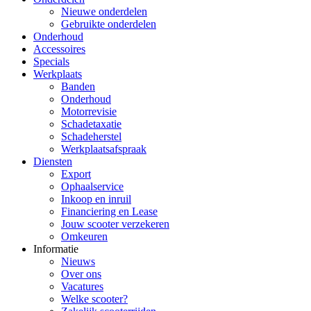
Nieuwe onderdelen
Gebruikte onderdelen
Onderhoud
Accessoires
Specials
Werkplaats
Banden
Onderhoud
Motorrevisie
Schadetaxatie
Schadeherstel
Werkplaatsafspraak
Diensten
Export
Ophaalservice
Inkoop en inruil
Financiering en Lease
Jouw scooter verzekeren
Omkeuren
Informatie
Nieuws
Over ons
Vacatures
Welke scooter?